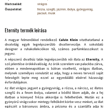
Illatcsalád:
virágos
Összetétel:
frézia, szegfű, jázmin, ibolya, gyöngyvirág,
pacsuli, musk
Eternity termék leírása
A magyar felmenőkkel rendelkező
Calvin Klein
vitathatatlanul a
divatvilág egyik legnépszerűbb divattervezője. A sokoldalú
designer a ruhakollekciókon túl, számos parfümklasszikust is
jegyez.
A népszerű divatház talán legnépszerűbb női illata az
Eternity
, A
szó jelentése örökkévalóság. Az örök szerelem van palackba zárva,
ebben a mindennapokban is bátran viselhető, virágos illatban,
melynek személyes vonulatát az adja, hogy a neves tervező saját
feleségét lepte meg ezzel az egyedülálló elixírrel házassági
évfordulójukon.
Az illat virágos jegyeit a gyöngyvirág, a rózsa, a nárcisz, az illatos
szegfű és a finom ibolya, valamint a bódító liliom adják, de a fej
illatban a könnyed frézia akkordjai is fellelhetőek. Miután ez a
gyönyörű virágcsokor mintegy felhőként körbe vesz minket, az illat
egészét a bársonyos ámbra, a pézsma és a szantálfa adja ki