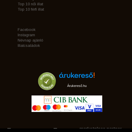
Top 10 női illat
Top 10 férfi illat
Facebook
Instagram
Névnap ajánló
Illatcsaládok
Árukereső.hu
marketplace partner