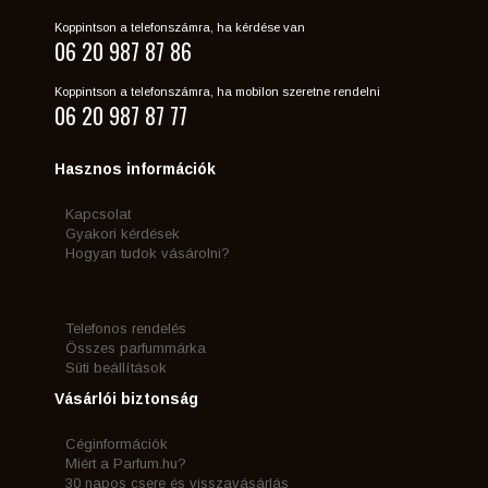
Koppintson a telefonszámra, ha kérdése van
06 20 987 87 86
Koppintson a telefonszámra, ha mobilon szeretne rendelni
06 20 987 87 77
Hasznos információk
Kapcsolat
Gyakori kérdések
Hogyan tudok vásárolni?
Telefonos rendelés
Összes parfummárka
Süti beállítások
Vásárlói biztonság
Céginformációk
Miért a Parfum.hu?
30 napos csere és visszavásárlás