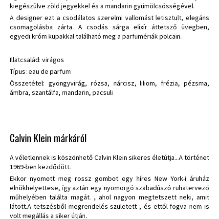
kiegészülve zöld jegyekkel és a mandarin gyümölcsösségével.
A designer ezt a csodálatos szerelmi vallomást letisztult, elegáns
csomagolásba zárta. A csodás sárga elixír áttetsző üvegben,
egyedi króm kupakkal található meg a parfümériák polcain.
Illatcsalád: virágos
Típus: eau de parfum
Összetétel: gyöngyvirág, rózsa, nárcisz, liliom, frézia, pézsma,
ámbra, szantálfa, mandarin, pacsuli
Calvin Klein márkáról
A véletlennek is köszönhető Calvin Klein sikeres életútja...A történet
1969-ben kezdődött.
Ekkor nyomott meg rossz gombot egy híres New York-i áruház
elnökhelyettese, így aztán egy nyomorgó szabadúszó ruhatervező
műhelyében találta magát. , ahol nagyon megtetszett neki, amit
látott.A tetszésből megrendelés született , és ettől fogva nem is
volt megállás a siker útján.