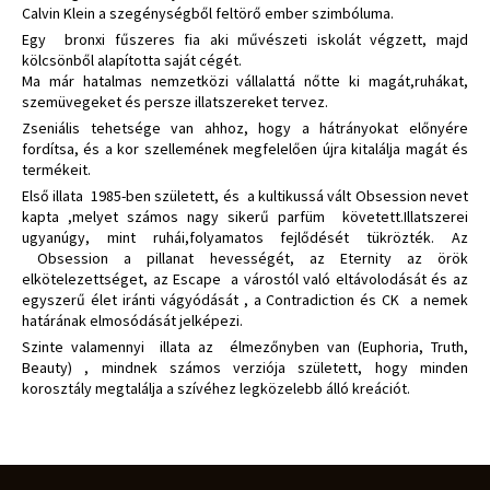
Calvin Klein a szegénységből feltörő ember szimbóluma.
Egy bronxi fűszeres fia aki művészeti iskolát végzett, majd
kölcsönből alapította saját cégét.
Ma már hatalmas nemzetközi vállalattá nőtte ki magát,ruhákat,
szemüvegeket és persze illatszereket tervez.
Zseniális tehetsége van ahhoz, hogy a hátrányokat előnyére
fordítsa, és a kor szellemének megfelelően újra kitalálja magát és
termékeit.
Első illata 1985-ben született, és a kultikussá vált Obsession nevet
kapta ,melyet számos nagy sikerű parfüm követett.Illatszerei
ugyanúgy, mint ruhái,folyamatos fejlődését tükrözték. Az
Obsession a pillanat hevességét, az Eternity az örök
elkötelezettséget, az Escape a várostól való eltávolodását és az
egyszerű élet iránti vágyódását , a Contradiction és CK a nemek
határának elmosódását jelképezi.
Szinte valamennyi illata az élmezőnyben van (Euphoria, Truth,
Beauty) , mindnek számos verziója született, hogy minden
korosztály megtalálja a szívéhez legközelebb álló kreációt.