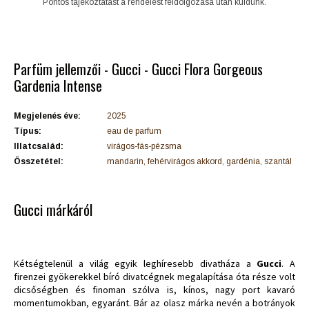
Pontos tájékoztatást a rendelést feldolgozása után küldünk.
Parfüm jellemzői - Gucci - Gucci Flora Gorgeous
Gardenia Intense
Megjelenés éve:
2025
Típus:
eau de parfum
Illatcsalád:
virágos-fás-pézsma
Összetétel:
mandarin, fehérvirágos akkord, gardénia, szantál
Gucci márkáról
Kétségtelenül a világ egyik leghíresebb divatháza a
Gucci
. A
firenzei gyökerekkel bíró divatcégnek megalapítása óta része volt
dicsőségben és finoman szólva is, kínos, nagy port kavaró
momentumokban, egyaránt. Bár az olasz márka nevén a botrányok