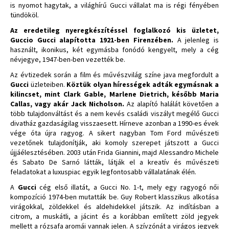
is nyomot hagytak, a világhírű Gucci vállalat ma is régi fényében
tündököl.
Az eredetileg nyeregkészítéssel foglalkozó kis üzletet,
Guccio Gucci alapította 1921-ben Firenzében.
A jelenleg is
használt, ikonikus, két egymásba fonódó kengyelt, mely a cég
névjegye, 1947-ben-ben vezették be.
Az évtizedek során a film és művészvilág színe java megfordult a
Gucci
üzleteiben.
Köztük olyan hírességek adták egymásnak a
kilincset, mint Clark Gable, Marlene Dietrich, később Maria
Callas, vagy akár Jack Nicholson.
Az alapító halálát követően a
több tulajdonváltást és a nem kevés családi viszályt megélő Gucci
divatház gazdaságilag visszaesett. Hírneve azonban a 1990-es évek
vége óta újra ragyog. A sikert nagyban Tom Ford művészeti
vezetőnek tulajdonítják, aki komoly szerepet játszott a Gucci
újjáélesztésében. 2003 után Frida Giannini, majd Alessandro Michele
és Sabato De Sarnó látták, látják el a kreatív és művészeti
feladatokat a luxuspiac egyik legfontosabb vállalatának élén.
A
Gucci
cég első illatát, a Gucci No. 1-t, mely egy ragyogó női
kompozíció 1974-ben mutatták be. Guy Robert klasszikus alkotása
virágokkal, zöldekkel és aldehidekkel játszik. Az indításban a
citrom, a muskátli, a jácint és a korábban említett zöld jegyek
mellett a rózsafa aromái vannak jelen. A szívzónát a virágos jegyek