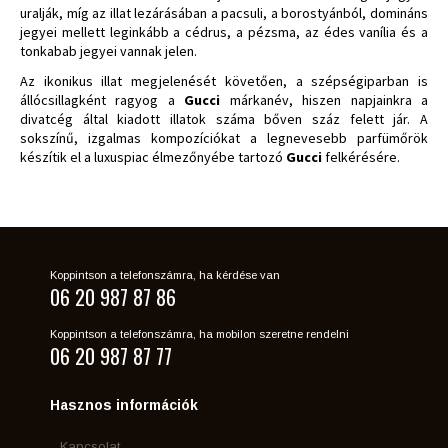
uralják, míg az illat lezárásában a pacsuli, a borostyánból, domináns
jegyei mellett leginkább a cédrus, a pézsma, az édes vanília és a
tonkabab jegyei vannak jelen.
Az ikonikus illat megjelenését követően, a szépségiparban is
állócsillagként ragyog a
Gucci
márkanév, hiszen napjainkra a
divatcég által kiadott illatok száma bőven száz felett jár. A
sokszínű, izgalmas kompozíciókat a legnevesebb parfümőrök
készítik el a luxuspiac élmezőnyébe tartozó
Gucci
felkérésére.
Koppintson a telefonszámra, ha kérdése van
06 20 987 87 86
Koppintson a telefonszámra, ha mobilon szeretne rendelni
06 20 987 87 77
Hasznos információk
Kapcsolat