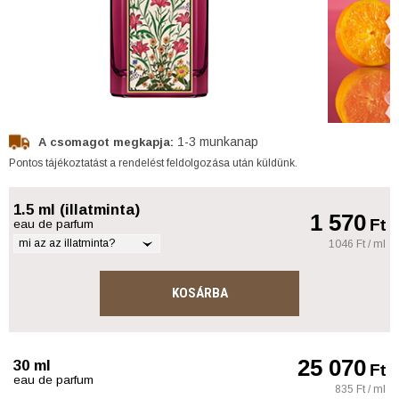
1-3 munkanap
A csomagot megkapja:
Pontos tájékoztatást a rendelést feldolgozása után küldünk.
1.5 ml (illatminta)
1 570
Ft
eau de parfum
mi az az illatminta?
1046 Ft / ml
KOSÁRBA
25 070
30 ml
Ft
eau de parfum
835 Ft / ml