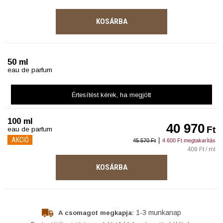
KOSÁRBA
50 ml
eau de parfum
Értesítést kérek
, ha megjött
100 ml
40 970
Ft
eau de parfum
AKCIÓ
|
45 570 Ft
4 600 Ft megtakarítás
409 Ft / ml
KOSÁRBA
1-3 munkanap
A csomagot megkapja: