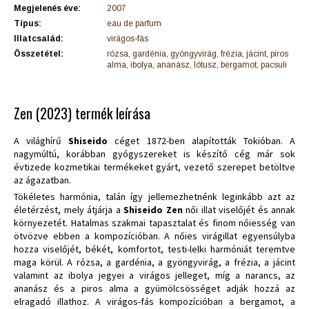
Megjelenés éve:
2007
Típus:
eau de parfum
Illatcsalád:
virágos-fás
Összetétel:
rózsa, gardénia, gyöngyvirág, frézia, jácint, piros
alma, ibolya, ananász, lótusz, bergamot, pacsuli
Zen (2023) termék leírása
A világhírű
Shiseido
céget 1872-ben alapították Tokióban. A
nagymúltú, korábban gyógyszereket is készítő cég már sok
évtizede kozmetikai termékeket gyárt, vezető szerepet betöltve
az ágazatban.
Tökéletes harmónia, talán így jellemezhetnénk leginkább azt az
életérzést, mely átjárja a
Shiseido Zen
női illat viselőjét és annak
környezetét. Hatalmas szakmai tapasztalat és finom nőiesség van
ötvözve ebben a kompozícióban. A nőies virágillat egyensúlyba
hozza viselőjét, békét, komfortot, testi-lelki harmóniát teremtve
maga körül. A rózsa, a gardénia, a gyöngyvirág, a frézia, a jácint
valamint az ibolya jegyei a virágos jelleget, míg a narancs, az
ananász és a piros alma a gyümölcsösséget adják hozzá az
elragadó illathoz. A virágos-fás kompozícióban a bergamot, a