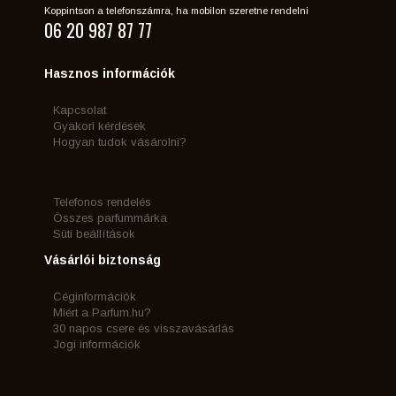
Koppintson a telefonszámra, ha mobilon szeretne rendelni
06 20 987 87 77
Hasznos információk
Kapcsolat
Gyakori kérdések
Hogyan tudok vásárolni?
Telefonos rendelés
Összes parfummárka
Süti beállítások
Vásárlói biztonság
Céginformációk
Miért a Parfum.hu?
30 napos csere és visszavásárlás
Jogi információk