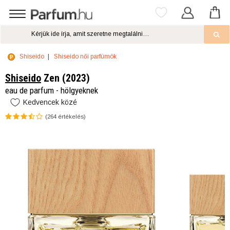
Shiseido
Shiseido női parfümök
Shiseido
Zen (2023)
eau de parfum - hölgyeknek
Kedvencek közé
(
264
értékelés)