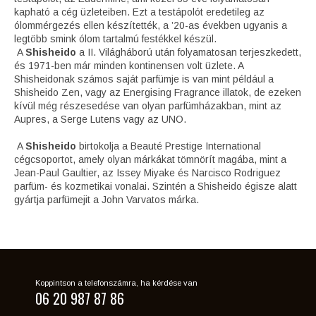
kapható a cég üzleteiben. Ezt a testápolót eredetileg az
ólommérgezés ellen készítették, a ’20-as években ugyanis a
legtöbb smink ólom tartalmú festékkel készül.
A
Shisheido
a II. Világháború után folyamatosan terjeszkedett,
és 1971-ben már minden kontinensen volt üzlete. A
Shisheidonak számos saját parfümje is van mint például a
Shisheido Zen, vagy az Energising Fragrance illatok, de ezeken
kívül még részesedése van olyan parfümházakban, mint az
Aupres, a Serge Lutens vagy az UNO.
A
Shisheido
birtokolja a Beauté Prestige International
cégcsoportot, amely olyan márkákat tömnörít magába, mint a
Jean-Paul Gaultier, az Issey Miyake és Narcisco Rodriguez
parfüm- és kozmetikai vonalai. Szintén a Shisheido égisze alatt
gyártja parfümejit a John Varvatos márka.
Koppintson a telefonszámra, ha kérdése van
06 20 987 87 86