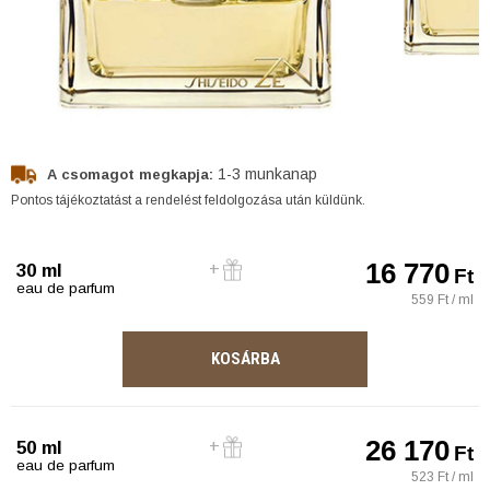
1-3 munkanap
A csomagot megkapja:
Pontos tájékoztatást a rendelést feldolgozása után küldünk.
16 770
30 ml
Ft
eau de parfum
559 Ft / ml
KOSÁRBA
26 170
50 ml
Ft
eau de parfum
523 Ft / ml