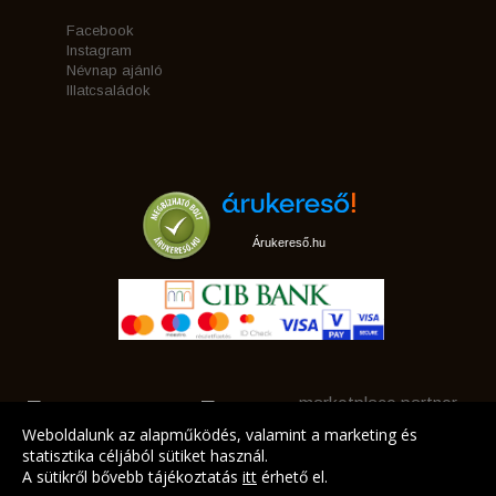
Facebook
Instagram
Névnap ajánló
Illatcsaládok
Árukereső.hu
marketplace partner
Weboldalunk az alapműködés, valamint a marketing és
statisztika céljából sütiket használ.
A sütikről bővebb tájékoztatás
itt
érhető el.