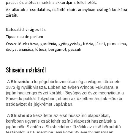
pacsuli és a lótusz markáns akkordjai is fellelhetők.
Az alkotók a csodálatos, csábító elixírt aranylóan csillogó kockába
zárták.
Illatcsalád: virágos-fás
Típus: eau de parfum
Összetétel: rózsa, gardénia, gyöngyvirág, frézia, jácint, piros alma,
ibolya, ananász, lótusz, bergamot, pacsuli
Shiseido márkáról
A
Shiseido
a legrégebbi kozmetikai cég a világon, története
1872-ig nyúlik vissza. Ebben az évben Arinobu Fukuhara, a
japán haditengerészet korábbi főgyógyszerésze megnyitotta a
Shiseido patikát Tokyoban, ebben az üzletben árultak először
szódavizet és jégkrémet Japánban.
A
Shisheido
készítette az első hússzínű alapozókat,
korábban ugyanis csak fehér színű alapozót használtak a
japán nők. Szintén a Shisheidohoz fűződik az első bőrpuhító
testápolót, az Eudermine, ami közel 85 éve folyamatosan