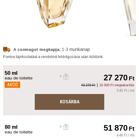
1-3 munkanap
A csomagot megkapja:
Pontos tájékoztatást a rendelést feldolgozása után küldünk.
50 ml
27 270
Ft
eau de toilette
AKCIÓ
|
43 270 Ft
16 000 Ft megtakarítás
545 Ft / ml
KOSÁRBA
51 870
80 ml
Ft
eau de toilette
648 Ft / ml