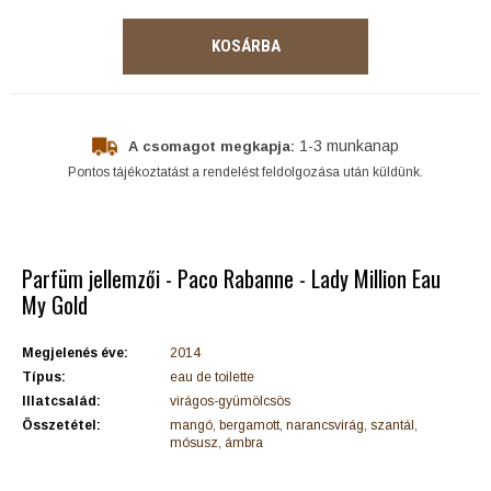
KOSÁRBA
1-3 munkanap
A csomagot megkapja:
Pontos tájékoztatást a rendelést feldolgozása után küldünk.
Parfüm jellemzői - Paco Rabanne - Lady Million Eau
My Gold
Megjelenés éve:
2014
Típus:
eau de toilette
Illatcsalád:
virágos-gyümölcsös
Összetétel:
mangó, bergamott, narancsvirág, szantál,
mósusz, ámbra