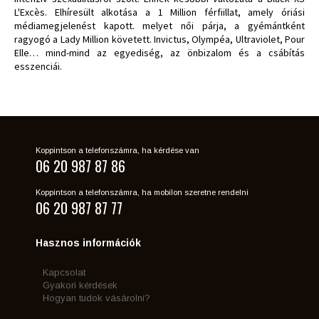
L'Excès. Elhíresült alkotása a 1 Million férfiillat, amely óriási
médiamegjelenést kapott. melyet női párja, a gyémántként
ragyogó a Lady Million követett. Invictus, Olympéa, Ultraviolet, Pour
Elle… mind-mind az egyediség, az önbizalom és a csábítás
esszenciái.
Koppintson a telefonszámra, ha kérdése van
06 20 987 87 86
Koppintson a telefonszámra, ha mobilon szeretne rendelni
06 20 987 87 77
Hasznos információk
Kapcsolat
Gyakori kérdések
Hogyan tudok vásárolni?