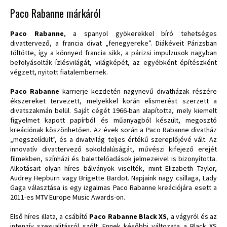
Paco Rabanne márkáról
Paco Rabanne
, a spanyol gyökerekkel bíró tehetséges
divattervező, a francia divat „fenegyereke”. Diákéveit Párizsban
töltötte, így a könnyed francia sikk, a párizsi impulzusok nagyban
befolyásolták ízlésvilágát, világképét, az egyébként építészként
végzett, nyitott fiatalembernek.
Paco Rabanne
karrierje kezdetén nagynevű divatházak részére
ékszereket tervezett, melyekkel korán elismerést szerzett a
divatszakmán belül. Saját cégét 1966-ban alapította, mely kiemelt
figyelmet kapott papírból és műanyagból készült, megosztó
kreációnak köszönhetően. Az évek során a Paco Rabanne divatház
„megszelídült”, és a divatvilág teljes értékű szereplőjévé vált. Az
innovatív divattervező sokoldalúságát, művészi kifejező erejét
filmekben, színházi és balettelőadások jelmezeivel is bizonyította.
Alkotásait olyan híres bálványok viselték, mint Elizabeth Taylor,
Audrey Hepburn vagy Brigette Bardot. Napjaink nagy csillaga, Lady
Gaga választása is egy izgalmas Paco Rabanne kreációjára esett a
2011-es MTV Europe Music Awards-on.
Első híres illata, a csábító
Paco Rabanne Black XS
, a vágyról és az
intenzív szexualitásról szólt. Ennek későbbi változata a Black XS