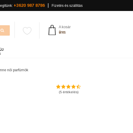
+3620 987 8786
egítünk:
Fizetés és szállítás
A kosár
üres
ÚJ
a
nne női parfümök
(
5
értékelés)