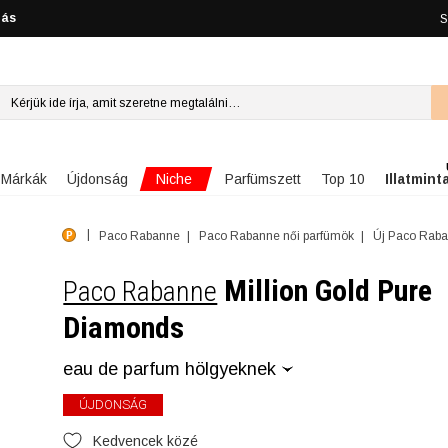
lás
S
Niche
Márkák
Újdonság
Parfümszett
Top 10
Illatmint
Paco Rabanne
Paco Rabanne női parfümök
Új Paco Raba
Million Gold Pure
Paco Rabanne
Diamonds
eau de parfum hölgyeknek
ÚJDONSÁG
Kedvencek közé