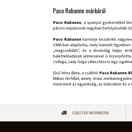
Paco Rabanne márkáról
Paco Rabanne
, a spanyol gyökerekkel bír
párizsi impulzusok nagyban befolyásolták íz
Paco Rabanne
karrierje kezdetén nagynev
1966-ban alapította, mely kiemelt figyelm
„megszelídült”, és a divatvilág teljes ér
balettelőadások jelmezeivel is bizonyította
csillaga, Lady Gaga választása is egy izgal
Első híres illata, a csábító
Paco Rabanne Bl
Million férfiillat, amely óriási médiamegjel
mind-mind az egyediség, az önbizalom és a c
SZÁLLÍTÁSI INFORMÁCIÓK