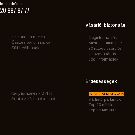
eljen telefonon
20 987 87 77
Vásárlói biztonság
Telefonos rendelés
Céginformációk
Összes parfummárka
Miért a Parfum.hu?
Süti beállítások
30 napos csere és
visszavásárlás
Jogi információk
Érdekességek
Kártyás fizetés - GYFK
PARFÜM MAGAZIN
Adatkezelési tájékoztató
Várható parfümök
Top 10 női illat
Top 10 férfi illat