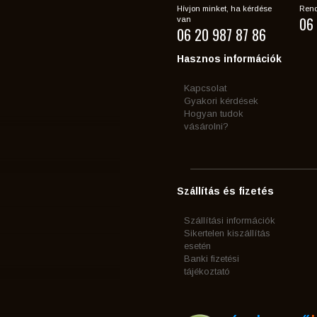
Hívjon minket, ha kérdése
Rend
06 
van
06 20 987 87 86
Hasznos információk
Kapcsolat
Gyakori kérdések
Hogyan tudok
vásárolni?
Szállítás és fizetés
Szállítási információk
Sikertelen kiszállítás
esetén
Banki fizetési
tájékoztató