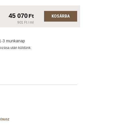
45 070
Ft
KOSÁRBA
901 Ft / ml
1-3 munkanap
gozása után küldünk.
 mósusz