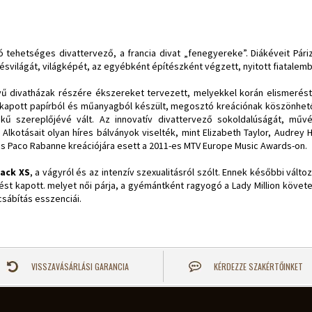
ó tehetséges divattervező, a francia divat „fenegyereke”. Diákéveit Páriz
lésvilágát, világképét, az egyébként építészként végzett, nyitott fiatalem
ű divatházak részére ékszereket tervezett, melyekkel korán elismerést 
et kapott papírból és műanyagból készült, megosztó kreációnak köszönhet
tékű szereplőjévé vált. Az innovatív divattervező sokoldalúságát, művé
. Alkotásait olyan híres bálványok viselték, mint Elizabeth Taylor, Audrey
mas Paco Rabanne kreációjára esett a 2011-es MTV Europe Music Awards-on.
ack XS
, a vágyról és az intenzív szexualitásról szólt. Ennek későbbi változ
enést kapott. melyet női párja, a gyémántként ragyogó a Lady Million követet
sábítás esszenciái.
VISSZAVÁSÁRLÁSI GARANCIA
KÉRDEZZE SZAKÉRTŐINKET