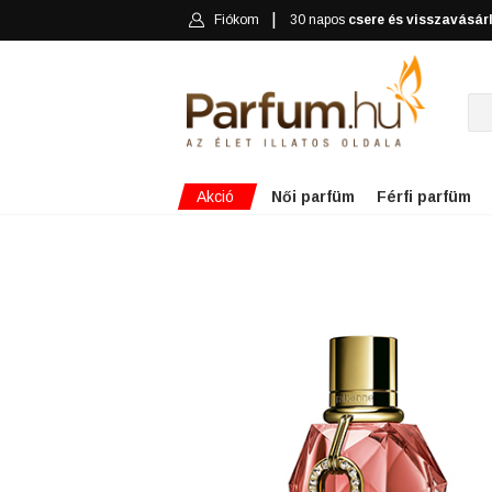
Fiókom
30 napos
csere és visszavásár
Akció
Női parfüm
Férfi parfüm