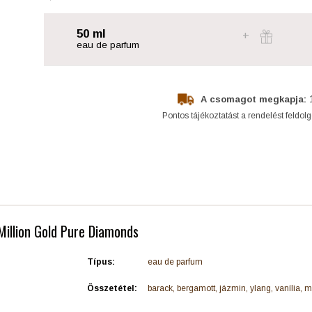
50 ml
eau de parfum
A csomagot megkapja:
Pontos tájékoztatást a rendelést feldol
Million Gold Pure Diamonds
Típus:
eau de parfum
Összetétel:
barack, bergamott, jázmin, ylang, vanília,