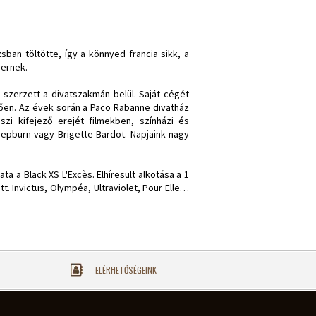
sban töltötte, így a könnyed francia sikk, a
bernek.
szerzett a divatszakmán belül. Saját cégét
ően. Az évek során a Paco Rabanne divatház
szi kifejező erejét filmekben, színházi és
 Hepburn vagy Brigette Bardot. Napjaink nagy
ata a Black XS L'Excès. Elhíresült alkotása a 1
t. Invictus, Olympéa, Ultraviolet, Pour Elle…
ELÉRHETŐSÉGEINK