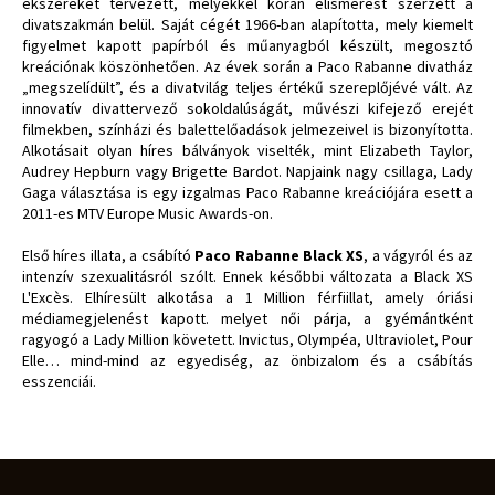
ékszereket tervezett, melyekkel korán elismerést szerzett a
divatszakmán belül. Saját cégét 1966-ban alapította, mely kiemelt
figyelmet kapott papírból és műanyagból készült, megosztó
kreációnak köszönhetően. Az évek során a Paco Rabanne divatház
„megszelídült”, és a divatvilág teljes értékű szereplőjévé vált. Az
innovatív divattervező sokoldalúságát, művészi kifejező erejét
filmekben, színházi és balettelőadások jelmezeivel is bizonyította.
Alkotásait olyan híres bálványok viselték, mint Elizabeth Taylor,
Audrey Hepburn vagy Brigette Bardot. Napjaink nagy csillaga, Lady
Gaga választása is egy izgalmas Paco Rabanne kreációjára esett a
2011-es MTV Europe Music Awards-on.
Első híres illata, a csábító
Paco Rabanne Black XS
, a vágyról és az
intenzív szexualitásról szólt. Ennek későbbi változata a Black XS
L'Excès. Elhíresült alkotása a 1 Million férfiillat, amely óriási
médiamegjelenést kapott. melyet női párja, a gyémántként
ragyogó a Lady Million követett. Invictus, Olympéa, Ultraviolet, Pour
Elle… mind-mind az egyediség, az önbizalom és a csábítás
esszenciái.