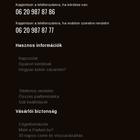
Koppintson a telefonszámra, ha kérdése van
06 20 987 87 86
Koppintson a telefonszámra, ha mobilon szeretne rendelni
06 20 987 87 77
Hasznos információk
Kapcsolat
Gyakori kérdések
Hogyan tudok vásárolni?
Telefonos rendelés
Összes parfummárka
Süti beállítások
Vásárlói biztonság
Céginformációk
Miért a Parfum.hu?
30 napos csere és visszavásárlás