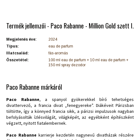
Termék jellemzői - Paco Rabanne - Million Gold szett I.
Megjelenés éve:
2024
Típus:
eau de parfum
Illatcsalád:
fás-aromás
Összetétel:
100 ml eau de parfum + 10 ml eau de parfum +
150 ml spray dezodor
Paco Rabanne márkáról
Paco Rabanne
, a spanyol gyökerekkel bíró tehetséges
divattervező, a francia divat „fenegyereke”. Diákéveit Párizsban
töltötte, így a könnyed francia sikk, a párizsi impulzusok nagyban
befolyásolták ízlésvilágát, világképét, az egyébként építészként
végzett, nyitott fiatalembernek.
Paco Rabanne
karrierje kezdetén nagynevű divatházak részére