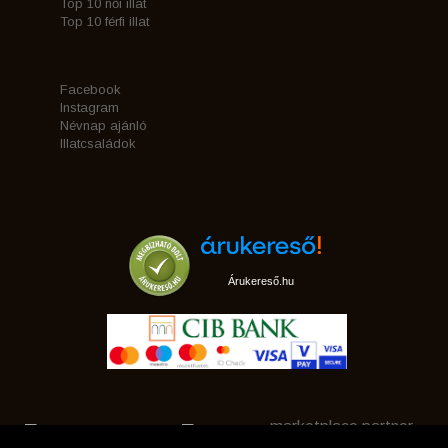
Top 10 női illat
Top 10 férfi illat
Facebook
Instagram
Névnap ajánló
Illatcsaládok
Árukereső.hu
marketplace partner