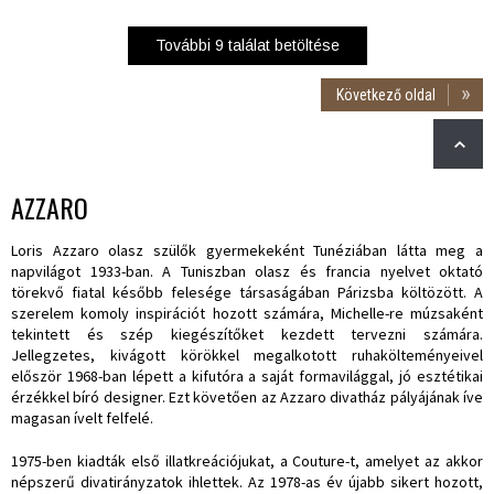
További
9
találat betöltése
Következő oldal
AZZARO
Loris Azzaro olasz szülők gyermekeként Tunéziában látta meg a
napvilágot 1933-ban. A Tuniszban olasz és francia nyelvet oktató
törekvő fiatal később felesége társaságában Párizsba költözött. A
szerelem komoly inspirációt hozott számára, Michelle-re múzsaként
tekintett és szép kiegészítőket kezdett tervezni számára.
Jellegzetes, kivágott körökkel megalkotott ruhakölteményeivel
először 1968-ban lépett a kifutóra a saját formavilággal, jó esztétikai
érzékkel bíró designer. Ezt követően az Azzaro divatház pályájának íve
magasan ívelt felfelé.
1975-ben kiadták első illatkreációjukat, a Couture-t, amelyet az akkor
népszerű divatirányzatok ihlettek. Az 1978-as év újabb sikert hozott,