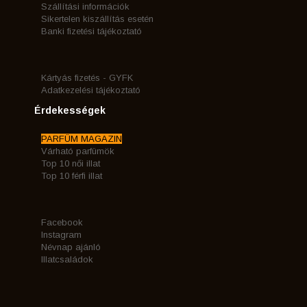
Szállítási információk
Sikertelen kiszállítás esetén
Banki fizetési tájékoztató
Kártyás fizetés - GYFK
Adatkezelési tájékoztató
Érdekességek
PARFÜM MAGAZIN
Várható parfümök
Top 10 női illat
Top 10 férfi illat
Facebook
Instagram
Névnap ajánló
Illatcsaládok