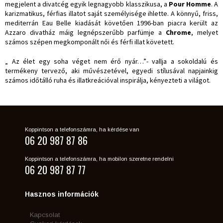
megjelent a divatcég egyik legnagyobb klasszikusa, a
Pour Homme
. A
karizmatikus, férfias illatot saját személyisége ihlette. A könnyű, friss,
mediterrán Eau Belle kiadását követően 1996-ban piacra került az
Azzaro divatház máig legnépszerűbb parfümje a
Chrome
, melyet
számos szépen megkomponált női és férfi illat követett.
„ Az élet egy soha véget nem érő nyár…”- vallja a sokoldalú és
termékeny tervező, aki művészetével, egyedi stílusával napjainkig
számos időtálló ruha és illatkreációval inspirálja, kényezteti a világot.
Koppintson a telefonszámra, ha kérdése van
06 20 987 87 86
Koppintson a telefonszámra, ha mobilon szeretne rendelni
06 20 987 87 77
Hasznos információk
Kapcsolat