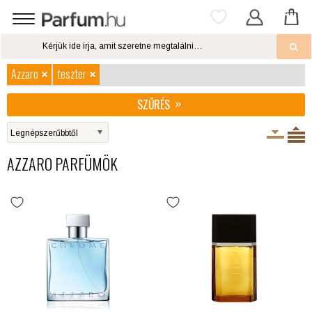
Azzaro
teszter
SZŰRÉS
AZZARO PARFÜMÖK