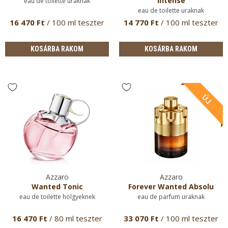
Intense
eau de toilette uraknak
eau de toilette uraknak
16 470 Ft
/ 100 ml teszter
14 770 Ft
/ 100 ml teszter
KOSÁRBA RAKOM
KOSÁRBA RAKOM
Azzaro
Azzaro
Wanted Tonic
Forever Wanted Absolu
eau de toilette hölgyeknek
eau de parfum uraknak
16 470 Ft
/ 80 ml teszter
33 070 Ft
/ 100 ml teszter