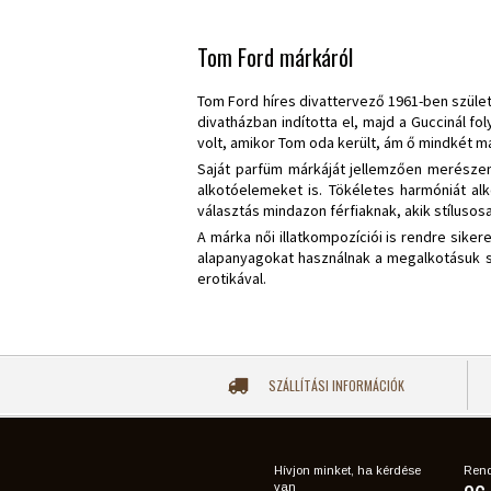
Tom Ford márkáról
Tom Ford híres divattervező 1961-ben születe
divatházban indította el, majd a Guccinál f
volt, amikor Tom oda került, ám ő mindkét má
Saját parfüm márkáját jellemzően merészen,
alkotóelemeket is. Tökéletes harmóniát alk
választás mindazon férfiaknak, akik stílusos
A márka női illatkompozíciói is rendre sike
alapanyagokat használnak a megalkotásuk so
erotikával.
SZÁLLÍTÁSI INFORMÁCIÓK
Hívjon minket, ha kérdése
Rend
van