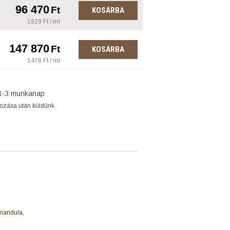
96 470
Ft
KOSÁRBA
1929 Ft / ml
147 870
Ft
KOSÁRBA
1478 Ft / ml
1-3 munkanap
gozása után küldünk.
 mandula,