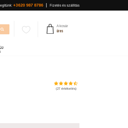
+3620 987 8786
egítünk:
Fizetés és szállítás
A kosár
üres
ÚJ
a
(
27
értékelés)