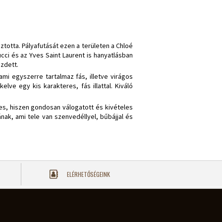
ztotta. Pályafutását ezen a területen a Chloé
cci és az Yves Saint Laurent is hanyatlásban
ezdett.
mi egyszerre tartalmaz fás, illetve virágos
ve egy kis karakteres, fás illattal. Kiváló
res, hiszen gondosan válogatott és kivételes
ak, ami tele van szenvedéllyel, bűbájjal és
ELÉRHETŐSÉGEINK