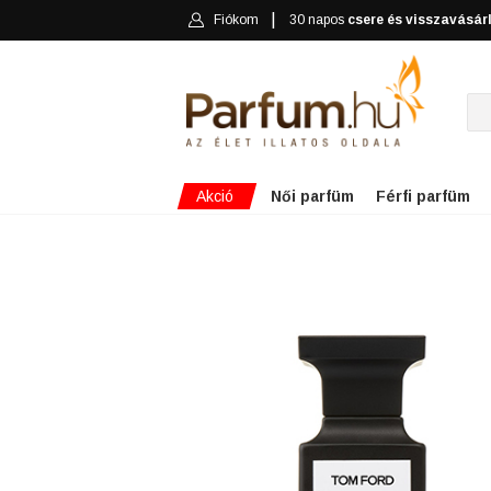
Fiókom
30 napos
csere és visszavásár
Akció
Női parfüm
Férfi parfüm