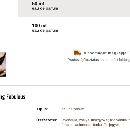
50 ml
eau de parfum
100 ml
eau de parfum
A csomagot megkapja:
Pontos tájékoztatást a rendelést feldol
ing Fabulous
Típus:
eau de parfum
Összetétel:
levendula, zsálya, íriszgyökér, bőr, vanília,
ámbra, cashmeran, tonka, fás jegyek