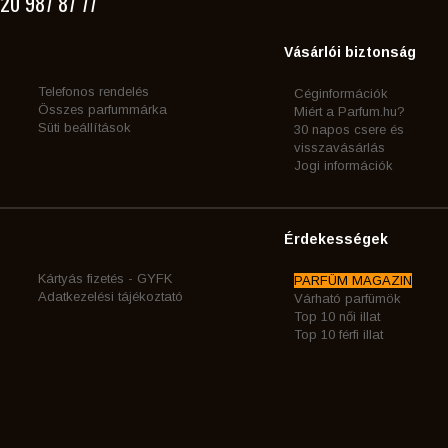
20 987 87 77
Vásárlói biztonság
Telefonos rendelés
Céginformációk
Összes parfummárka
Miért a Parfum.hu?
Süti beállítások
30 napos csere és
visszavásárlás
Jogi információk
Érdekességek
Kártyás fizetés - GYFK
PARFÜM MAGAZIN
Adatkezelési tájékoztató
Várható parfümök
Top 10 női illat
Top 10 férfi illat