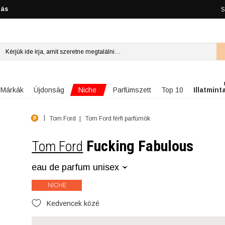
lás
S
Niche
Márkák
Újdonság
Parfümszett
Top 10
Illatmint
Tom Ford
Tom Ford férfi parfümök
Fucking Fabulous
Tom Ford
eau de parfum unisex
NICHE
Kedvencek közé