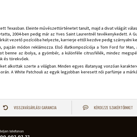
tt Texasban. Eleinte művészettörténetet tanult, majd a divat világát válas
olytatta, 2004-ben pedig már az Yves Saint Laurentnél tevékenykedett. A Gu
rkát vezető pozícióba helyezte, karrierje ettől kezdve pedig szárnyalni k
 pajzán módon reklámozza. Első illatkompozíciója a Tom Ford for Man, a
ot benne az ibolya, a gyömbér, a különféle citrusfélék, mindez megspékel
ak és törekvőek.
reket alkottak szerte a világban. Minden egyes illatanyag vonzóan karakte
rán. A White Patchouli az egyik legjobban keresett női parfümje a márkán
VISSZAVÁSÁRLÁSI GARANCIA
KÉRDEZZE SZAKÉRTŐINKET
eljen telefonon