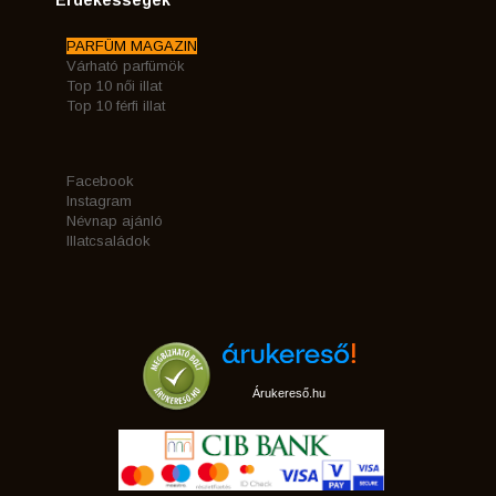
PARFÜM MAGAZIN
Várható parfümök
Top 10 női illat
Top 10 férfi illat
Facebook
Instagram
Névnap ajánló
Illatcsaládok
Árukereső.hu