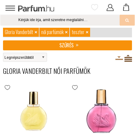
Gloria Vanderbilt
női parfümök
teszter
SZŰRÉS
GLORIA VANDERBILT NŐI PARFÜMÖK