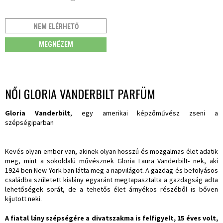
NEM ELÉRHETŐ
MEGNÉZEM
NŐI GLORIA VANDERBILT PARFÜM
Gloria Vanderbilt
, egy amerikai képzőművész zseni a
szépségiparban
Kevés olyan ember van, akinek olyan hosszú és mozgalmas élet adatik
meg, mint a sokoldalú művésznek Gloria Laura Vanderbilt- nek, aki
1924-ben New York-ban látta meg a napvilágot. A gazdag és befolyásos
családba született kislány egyaránt megtapasztalta a gazdagság adta
lehetőségek sorát, de a tehetős élet árnyékos részéből is bőven
kijutott neki.
A fiatal lány szépségére a divatszakma is felfigyelt, 15 éves volt,