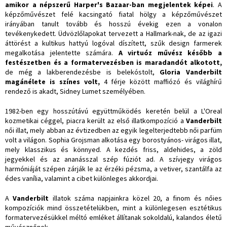
amikor a népszerű Harper's Bazaar-ban megjelentek képei
. A
képzőművészet felé kacsingató fiatal hölgy a képzőművészet
irányában tanult tovább és hosszú évekig ezen a vonalon
tevékenykedett. Üdvözlőlapokat tervezett a Hallmark-nak, de az igazi
áttörést a kultikus hattyú logóval díszített, szűk design farmerek
megalkotása jelentette számára.
A virtuóz művész később a
festészetben és a formatervezésben is maradandót alkotott,
de még a lakberendezésbe is belekóstolt,
Gloria Vanderbilt
magánélete is színes volt,
4 férje között maffiózó és világhírű
rendező is akadt, Sidney Lumet személyében.
1982-ben egy hosszútávú együttműködés keretén belül a L'Oreal
kozmetikai céggel, piacra került az első illatkompozíció a
Vanderbilt
női illat, mely abban az évtizedben az egyik legelterjedtebb női parfüm
volt a világon. Sophia Grojsman alkotása egy borostyános- virágos illat,
mely klasszikus és könnyed. A kezdés friss, aldehides, a zöld
jegyekkel és az ananásszal szép fúziót ad. A szívjegy virágos
harmóniáját szépen zárják le az érzéki pézsma, a vetiver, szantálfa az
édes vanília, valamint a cibet különleges akkordjai.
A
Vanderbilt
illatok száma napjainkra közel 20, a finom és nőies
kompozíciók mind összetételükben, mint a különlegesen esztétikus
formatervezésükkel méltó emléket állítanak sokoldalú, kalandos életű
művésznőnek.