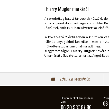
Thierry Mugler márkáról
Az eredetileg balett-táncosnak készülő, de 
öltöztetőként dolgozott egy kis butikba. Ruh
készült el, amit 1978-ban követett az első fér
A következő 2 évtizedben a kifutókon csak 
különös anyagokból készültek, mint a PVC
működtetett parfümvonal maradt meg.
Magyarországon
Thierry Mugler
nevére ta
Annamáriát választotta, annak az Angel illat
SZÁLLÍTÁSI INFORMÁCIÓK
Hívjon minket, ha kérdése
Rend
06 
van
06 20 987 87 86