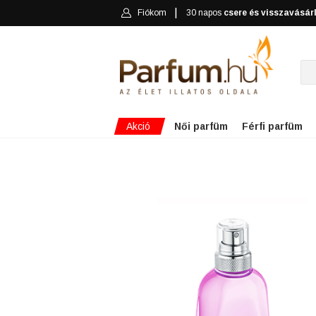
Fiókom
30 napos
csere és visszavásár
Akció
Női parfüm
Férfi parfüm