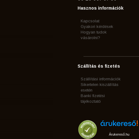
Hasznos információk
Kapcsolat
Gyakori kérdések
Hogyan tudok
vásárolni?
Szállítás és fizetés
Szállítási információk
Sikertelen kiszállítás
esetén
Banki fizetési
tájékoztató
Árukereső.hu