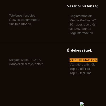
Vásárlói biztonság
Telefonos rendelés
Céginformációk
Összes parfummárka
Miért a Parfum.hu?
Süti beállítások
30 napos csere és
visszavásárlás
Jogi információk
Érdekességek
Kártyás fizetés - GYFK
PARFÜM MAGAZIN
Adatkezelési tájékoztató
Várható parfümök
Top 10 női illat
Top 10 férfi illat