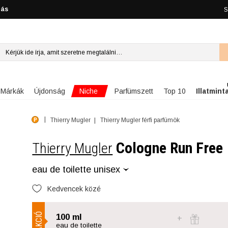
lás
S
Niche
Márkák
Újdonság
Parfümszett
Top 10
Illatmint
Thierry Mugler
Thierry Mugler férfi parfümök
Cologne Run Free
Thierry Mugler
eau de toilette unisex
Kedvencek közé
AKCIÓ
100 ml
eau de toilette