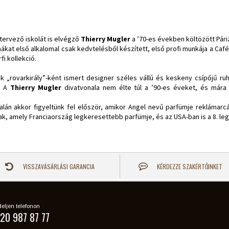
tervező iskolát is elvégző
Thierry Mugler
a ’70-es években költözött Páriz
ákat első alkalomal csak kedvtelésből készített, első profi munkája a Café
fi kollekció.
„rovarkirály”-ként ismert designer széles vállú és keskeny csípőjű ruhái
. A
Thierry Mugler
divatvonala nem élte túl a ’90-es éveket, és mára 
lán akkor figyeltünk fel először, amikor Angel nevű parfümje rekláma
nak, amely Franciaország legkeresettebb parfümje, és az USA-ban is a 8. le
VISSZAVÁSÁRLÁSI GARANCIA
KÉRDEZZE SZAKÉRTŐINKET
eljen telefonon
20 987 87 77