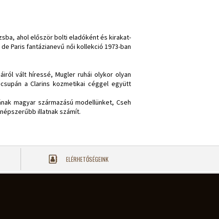
sba, ahol először bolti eladóként és kirakat-
 de Paris fantázianevű női kollekció 1973-ban
ról vált híressé, Mugler ruhái olykor olyan
csupán a Clarins kozmetikai céggel együtt
rcának magyar származású modellünket, Cseh
gnépszerűbb illatnak számít.
ELÉRHETŐSÉGEINK