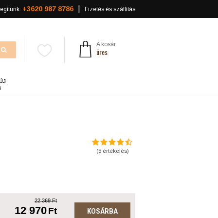
+3620 987 8786
egítünk:
Fizetés és szállítás
A kosár
üres
ÚJ
a
(
5
értékelés)
22 369 Ft
12 970
Ft
KOSÁRBA