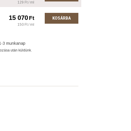
129 Ft / ml
15 070
Ft
KOSÁRBA
150 Ft / ml
1-3 munkanap
gozása után küldünk.