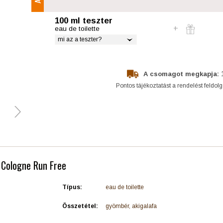
100 ml teszter
eau de toilette
mi az a teszter?
A csomagot megkapja:
Pontos tájékoztatást a rendelést feldol
- Cologne Run Free
Típus:
eau de toilette
Összetétel:
gyömbér, akigalafa