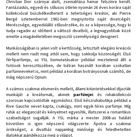
Christian Dior szárnyai alatt, zsenialitása hamar felszínre került.
Fantáziadús, egyedi és stílusos ötletei nyomán 26 éves korára saját
kollekcióval büszkélkedhetett a tehetséges kreátor, aki Pierre
Bergé üzletemberrel 1961-ben megnyitotta saját divatcégét.
Merészsége, egyedülálló stílusérzéke, és az a képessége, hogy ki
tudja ragadni az időtlent a változó divatból, a legnagyobbak közé
emelte a magánéletében megosztó személyiségű designert.
Munkásságában is jelen volt a kettősség, letisztult elegáns kreációi
mellett nem riadt meg attól sem, hogy sokkolja közönségét. Első
férfiparfümje, az YSL bemutatásakor például meztelenül állt a
fotósok kereszttüzében, de bátran használt korában szokatlan
parfümneveket is, mint például a korában botrányosnak számító, de
máig népszerű Opium.
A számos szakmai elismerés mellett, állami kitüntetésekkel díjazták
munkáját a kreátornak, akinek
parfümjei
és ruhakollekciói
szorosan kapcsolódtak egymáshoz. Első készruhabutikja például a
Rive Gauche nevet kapta, csakúgy, mint egyik híres parfümje. Míg
ruhái az eleganciát és kényelmet egyesítik, illatszerei a romantikus
szabadságot sugallják. A YSL márka a mester 2008-as halálát
követően is igen népszerű világszerte. Ápolva a szakmai
örökséget, a divatház napjainkig minőségi és feledhetetlen
illatokkal ajándékozza meg a világot.