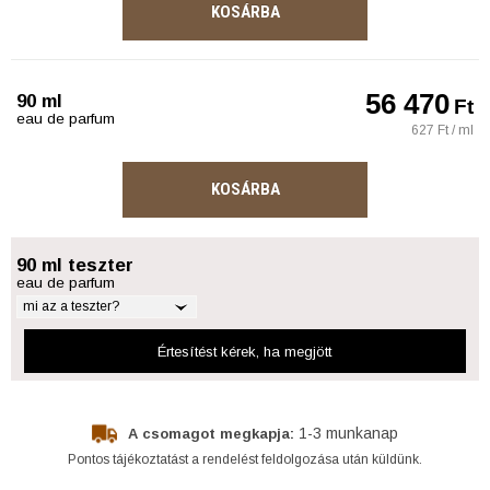
KOSÁRBA
56 470
90 ml
Ft
eau de parfum
627 Ft / ml
KOSÁRBA
90 ml teszter
eau de parfum
mi az a teszter?
Értesítést kérek
, ha megjött
1-3 munkanap
A csomagot megkapja:
Pontos tájékoztatást a rendelést feldolgozása után küldünk.