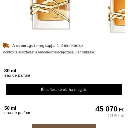
1-3 munkanap
A csomagot megkapja:
Pontos tájékoztatást a rendelést feldolgozása után küldünk.
30 ml
eau de parfum
Értesítést kérek
, ha megjött
45 070
50 ml
Ft
eau de parfum
901 Ft / ml