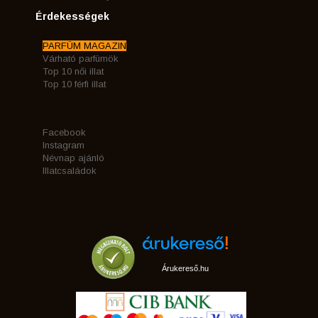
Érdekességek
PARFÜM MAGAZIN
Várható parfümök
Top 10 női illat
Top 10 férfi illat
Facebook
Instagram
Névnap ajánló
Illatcsaládok
Árukereső.hu