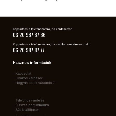
Koppintson a telefonszámra, ha kérdése van
06 20 987 87 86
Koppintson a telefonszámra, ha mobilon szeretne rendelni
06 20 987 87 77
Hasznos információk
Kapcsolat
Gyakori kérdések
Hogyan tudok vásárolni?
Telefonos rendelés
Összes parfummárka
Süti beállítások