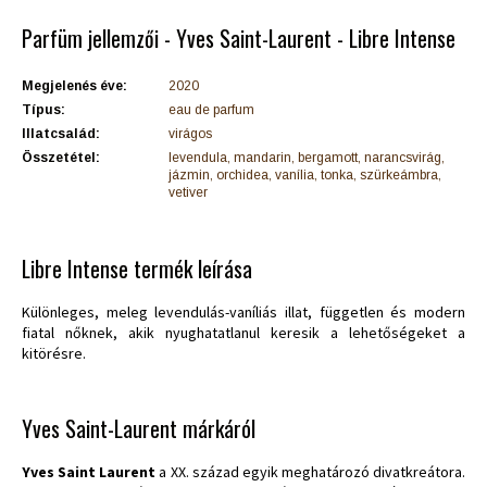
Parfüm jellemzői - Yves Saint-Laurent - Libre Intense
Megjelenés éve:
2020
Típus:
eau de parfum
Illatcsalád:
virágos
Összetétel:
levendula, mandarin, bergamott, narancsvirág,
jázmin, orchidea, vanília, tonka, szürkeámbra,
vetiver
Libre Intense termék leírása
Különleges, meleg levendulás-vaníliás illat, független és modern
fiatal nőknek, akik nyughatatlanul keresik a lehetőségeket a
kitörésre.
Yves Saint-Laurent márkáról
Yves Saint Laurent
a XX. század egyik meghatározó divatkreátora.