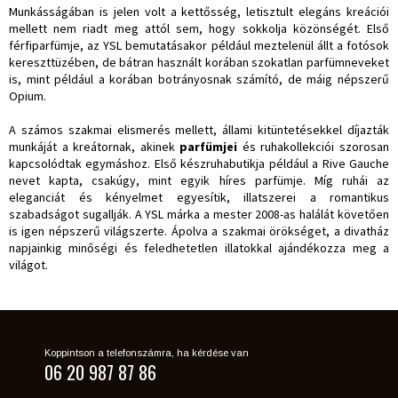
Munkásságában is jelen volt a kettősség, letisztult elegáns kreációi
mellett nem riadt meg attól sem, hogy sokkolja közönségét. Első
férfiparfümje, az YSL bemutatásakor például meztelenül állt a fotósok
kereszttüzében, de bátran használt korában szokatlan parfümneveket
is, mint például a korában botrányosnak számító, de máig népszerű
Opium.
A számos szakmai elismerés mellett, állami kitüntetésekkel díjazták
munkáját a kreátornak, akinek
parfümjei
és ruhakollekciói szorosan
kapcsolódtak egymáshoz. Első készruhabutikja például a Rive Gauche
nevet kapta, csakúgy, mint egyik híres parfümje. Míg ruhái az
eleganciát és kényelmet egyesítik, illatszerei a romantikus
szabadságot sugallják. A YSL márka a mester 2008-as halálát követően
is igen népszerű világszerte. Ápolva a szakmai örökséget, a divatház
napjainkig minőségi és feledhetetlen illatokkal ajándékozza meg a
világot.
Koppintson a telefonszámra, ha kérdése van
06 20 987 87 86