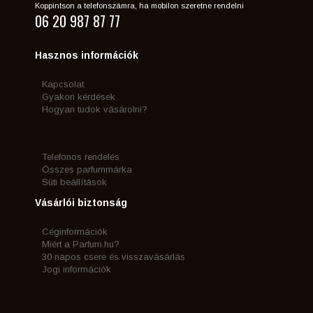
Koppintson a telefonszámra, ha mobilon szeretne rendelni
06 20 987 87 77
Hasznos információk
Kapcsolat
Gyakori kérdések
Hogyan tudok vásárolni?
Telefonos rendelés
Összes parfummárka
Süti beállítások
Vásárlói biztonság
Céginformációk
Miért a Parfum.hu?
30 napos csere és visszavásárlás
Jogi információk