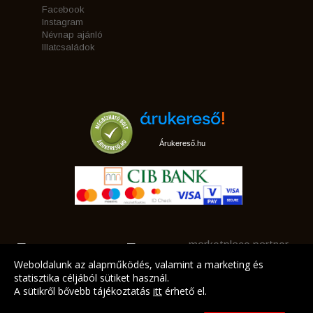
Facebook
Instagram
Névnap ajánló
Illatcsaládok
Árukereső.hu
marketplace partner
Weboldalunk az alapműködés, valamint a marketing és
statisztika céljából sütiket használ.
A sütikről bővebb tájékoztatás
itt
érhető el.
A LEGJOBB AJÁNLATAINK AZ ÖN CÍMÉRE!