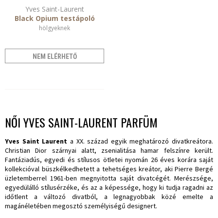
Yves Saint-Laurent
Black Opium testápoló
hölgyeknek
NEM ELÉRHETŐ
NŐI YVES SAINT-LAURENT PARFÜM
Yves Saint Laurent
a XX. század egyik meghatározó divatkreátora.
Christian Dior szárnyai alatt, zsenialitása hamar felszínre került.
Fantáziadús, egyedi és stílusos ötletei nyomán 26 éves korára saját
kollekcióval büszkélkedhetett a tehetséges kreátor, aki Pierre Bergé
üzletemberrel 1961-ben megnyitotta saját divatcégét. Merészsége,
egyedülálló stílusérzéke, és az a képessége, hogy ki tudja ragadni az
időtlent a változó divatból, a legnagyobbak közé emelte a
magánéletében megosztó személyiségű designert.