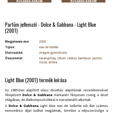
KOSÁRBA RAKOM
KOSÁRBA RAKOM
Parfüm jellemzői - Dolce & Gabbana - Light Blue
(2001)
Megjelenés éve:
2001
Típus:
eau de toilette
Illatcsalád:
virágos-gyümölcsös
Összetétel:
harangvirág, citrom, cédrus, bambusz, jázmin,
rózsa, ámbra
Light Blue (2001) termék leírása
Az 1985-ben alapított olasz divatház alapítóinak vezetéknevével
fémjelzett
Dolce & Gabbana
márkanév fényesen cseng a divat
világában, de illatkompozíciókkal is maradandót alkottak.
A
Dolce & Gabbana
Light blue eau de toillette női illat számos
nemzetközi díjat tudhat magáénak, töretlen a népszerűsége a