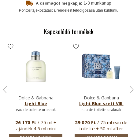
1-3 munkanap
A csomagot megkapja:
Pontos tájékoztatást a rendelést feldolgozása után küldünk.
Kapcsolódó termékek
Dolce & Gabbana
Dolce & Gabbana
Light Blue
Light Blue szett VIII.
eau de toilette uraknak
eau de toilette uraknak
26 170 Ft
/ 75 ml +
29 070 Ft
/ 75 ml eau de
ajándék 4.5 ml mini
toilette + 50 ml after
parfüm + …
sh…