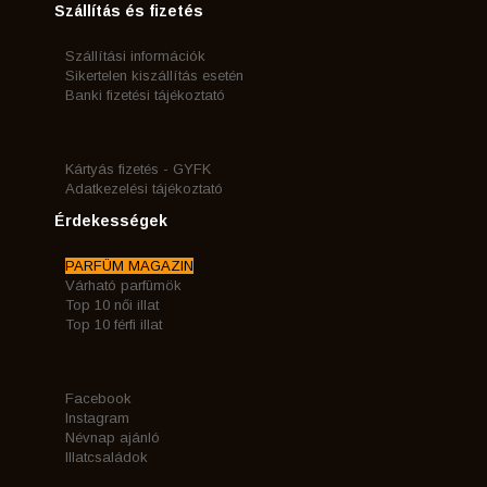
Szállítás és fizetés
Szállítási információk
Sikertelen kiszállítás esetén
Banki fizetési tájékoztató
Kártyás fizetés - GYFK
Adatkezelési tájékoztató
Érdekességek
PARFÜM MAGAZIN
Várható parfümök
Top 10 női illat
Top 10 férfi illat
Facebook
Instagram
Névnap ajánló
Illatcsaládok