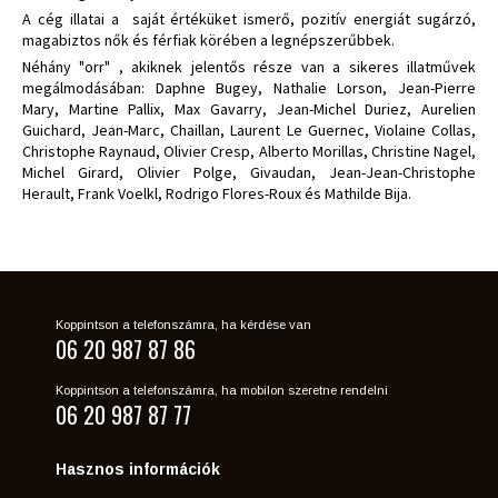
A cég illatai a saját értéküket ismerő, pozitív energiát sugárzó,
magabiztos nők és férfiak körében a legnépszerűbbek.
Néhány "orr" , akiknek jelentős része van a sikeres illatművek
megálmodásában: Daphne Bugey, Nathalie Lorson, Jean-Pierre
Mary, Martine Pallix, Max Gavarry, Jean-Michel Duriez, Aurelien
Guichard, Jean-Marc, Chaillan, Laurent Le Guernec, Violaine Collas,
Christophe Raynaud, Olivier Cresp, Alberto Morillas, Christine Nagel,
Michel Girard, Olivier Polge, Givaudan, Jean-Jean-Christophe
Herault, Frank Voelkl, Rodrigo Flores-Roux és Mathilde Bija.
Koppintson a telefonszámra, ha kérdése van
06 20 987 87 86
Koppintson a telefonszámra, ha mobilon szeretne rendelni
06 20 987 87 77
Hasznos információk