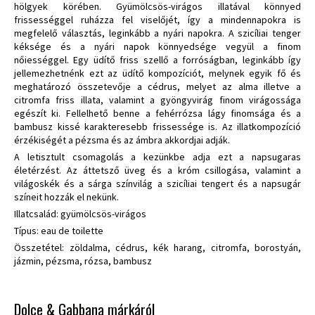
hölgyek körében. Gyümölcsös-virágos illatával könnyed
frissességgel ruházza fel viselőjét, így a mindennapokra is
megfelelő választás, leginkább a nyári napokra. A szicíliai tenger
kéksége és a nyári napok könnyedsége vegyül a finom
nőiességgel. Egy üdítő friss szellő a forróságban, leginkább így
jellemezhetnénk ezt az üdítő kompozíciót, melynek egyik fő és
meghatározó összetevője a cédrus, melyet az alma illetve a
citromfa friss illata, valamint a gyöngyvirág finom virágossága
egészít ki. Fellelhető benne a fehérrózsa lágy finomsága és a
bambusz kissé karakteresebb frissessége is. Az illatkompozíció
érzékiségét a pézsma és az ámbra akkordjai adják.
A letisztult csomagolás a kezünkbe adja ezt a napsugaras
életérzést. Az áttetsző üveg és a króm csillogása, valamint a
világoskék és a sárga színvilág a szicíliai tengert és a napsugár
színeit hozzák el nekünk.
Illatcsalád: gyümölcsös-virágos
Típus: eau de toilette
Összetétel: zöldalma, cédrus, kék harang, citromfa, borostyán,
jázmin, pézsma, rózsa, bambusz
Dolce & Gabbana márkáról