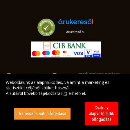
Árukereső.hu
marketplace partner
Weboldalunk az alapműködés, valamint a marketing és
statisztika céljából sütiket használ.
A sütikről bővebb tájékoztatás
itt
érhető el.
A LEGJOBB AJÁNLATAINK AZ ÖN CÍMÉRE!
Csak az
Az összes süti elfogadása
alapvető sütik
elfogadása