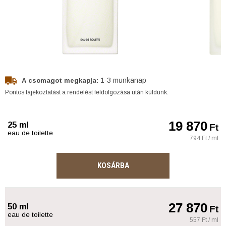
1-3 munkanap
A csomagot megkapja:
Pontos tájékoztatást a rendelést feldolgozása után küldünk.
19 870
25 ml
Ft
eau de toilette
794 Ft / ml
KOSÁRBA
27 870
50 ml
Ft
eau de toilette
557 Ft / ml