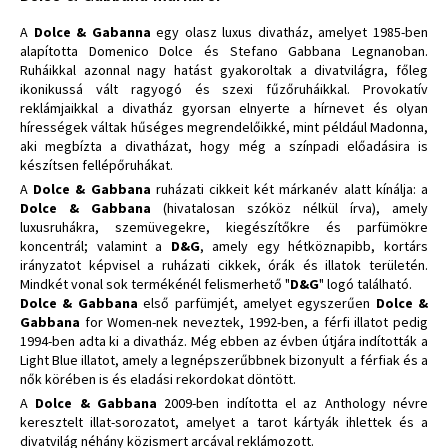
A
Dolce & Gabanna
egy olasz luxus divatház, amelyet 1985-ben
alapította Domenico Dolce és Stefano Gabbana Legnanoban.
Ruháikkal azonnal nagy hatást gyakoroltak a divatvilágra, főleg
ikonikussá vált ragyogó és szexi fűzőruháikkal. Provokatív
reklámjaikkal a divatház gyorsan elnyerte a hírnevet és olyan
hírességek váltak hűséges megrendelőikké, mint például Madonna,
aki megbízta a divatházat, hogy még a színpadi előadásira is
készítsen fellépőruhákat.
A
Dolce & Gabbana
ruházati cikkeit két márkanév alatt kínálja: a
Dolce & Gabbana
(hivatalosan szóköz nélkül írva), amely
luxusruhákra, szemüvegekre, kiegészítőkre és parfümökre
koncentrál; valamint a
D&G
, amely egy hétköznapibb, kortárs
irányzatot képvisel a ruházati cikkek, órák és illatok területén.
Mindkét vonal sok termékénél felismerhető "
D&G
" logó található.
Dolce & Gabbana
első parfümjét, amelyet egyszerűen
Dolce &
Gabbana
for Women-nek neveztek, 1992-ben, a férfi illatot pedig
1994-ben adta ki a divatház. Még ebben az évben útjára indították a
Light Blue illatot, amely a legnépszerűbbnek bizonyult a férfiak és a
nők körében is és eladási rekordokat döntött.
A
Dolce & Gabbana
2009-ben indította el az Anthology névre
keresztelt illat-sorozatot, amelyet a tarot kártyák ihlettek és a
divatvilág néhány közismert arcával reklámozott.