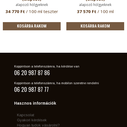
alapozó hölgyeknek
alapozó hölgyeknek
34 770 Ft
/ 100 ml teszter
37 570 Ft
/ 100 ml
KOSÁRBA RAKOM
KOSÁRBA RAKOM
Koppintson a telefonszámra, ha kérdése van
06 20 987 87 86
Koppintson a telefonszámra, ha mobilon szeretne rendelni
06 20 987 87 77
Hasznos információk
Kapcsolat
Gyakori kérdések
Hogyan tudok vásárolni?