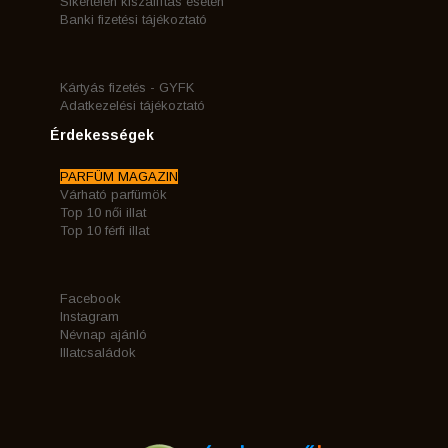
Sikertelen kiszállítás esetén
Banki fizetési tájékoztató
Kártyás fizetés - GYFK
Adatkezelési tájékoztató
Érdekességek
PARFÜM MAGAZIN
Várható parfümök
Top 10 női illat
Top 10 férfi illat
Facebook
Instagram
Névnap ajánló
Illatcsaládok