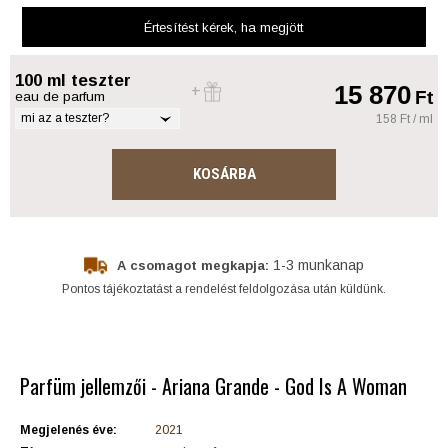
Értesítést kérek
, ha megjött
100 ml teszter
15 870
Ft
eau de parfum
mi az a teszter?
158 Ft / ml
KOSÁRBA
1-3 munkanap
A csomagot megkapja:
Pontos tájékoztatást a rendelést feldolgozása után küldünk.
Parfüm jellemzői - Ariana Grande - God Is A Woman
Megjelenés éve:
2021