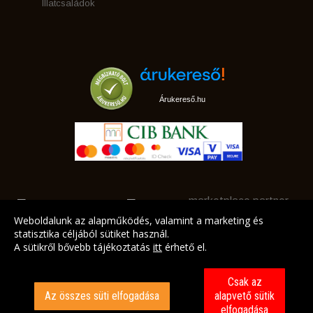
Illatcsaládok
Árukereső.hu
marketplace partner
Weboldalunk az alapműködés, valamint a marketing és
statisztika céljából sütiket használ.
A sütikről bővebb tájékoztatás
itt
érhető el.
A LEGJOBB AJÁNLATAINK AZ ÖN CÍMÉRE!
Csak az
Az összes süti elfogadása
alapvető sütik
elfogadása