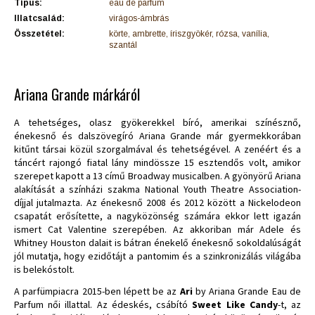
Típus:
eau de parfum
Illatcsalád:
virágos-ámbrás
Összetétel:
körte, ambrette, íriszgyökér, rózsa, vanília,
szantál
Ariana Grande márkáról
A tehetséges, olasz gyökerekkel bíró, amerikai színésznő,
énekesnő és dalszövegíró Ariana Grande már gyermekkorában
kitűnt társai közül szorgalmával és tehetségével. A zenéért és a
táncért rajongó fiatal lány mindössze 15 esztendős volt, amikor
szerepet kapott a 13 című Broadway musicalben. A gyönyörű Ariana
alakítását a színházi szakma National Youth Theatre Association-
díjjal jutalmazta. Az énekesnő 2008 és 2012 között a Nickelodeon
csapatát erősítette, a nagyközönség számára ekkor lett igazán
ismert Cat Valentine szerepében. Az akkoriban már Adele és
Whitney Houston dalait is bátran énekelő énekesnő sokoldalúságát
jól mutatja, hogy ezidőtájt a pantomim és a szinkronizálás világába
is belekóstolt.
A parfümpiacra 2015-ben lépett be az
Ari
by Ariana Grande Eau de
Parfum női illattal. Az édeskés, csábító
Sweet Like Candy
-t, az