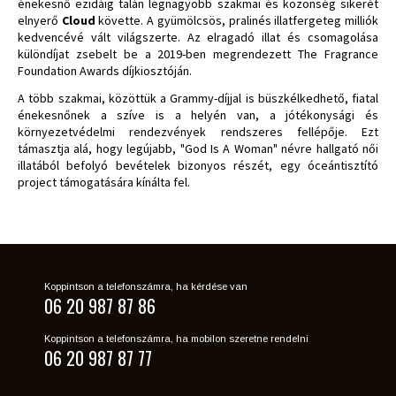
énekesnő ezidáig talán legnagyobb szakmai és közönség sikerét
elnyerő
Cloud
követte. A gyümölcsös, pralinés illatfergeteg milliók
kedvencévé vált világszerte. Az elragadó illat és csomagolása
különdíjat zsebelt be a 2019-ben megrendezett The Fragrance
Foundation Awards díjkiosztóján.
A több szakmai, közöttük a Grammy-díjjal is büszkélkedhető, fiatal
énekesnőnek a szíve is a helyén van, a jótékonysági és
környezetvédelmi rendezvények rendszeres fellépője. Ezt
támasztja alá, hogy legújabb, "God Is A Woman" névre hallgató női
illatából befolyó bevételek bizonyos részét, egy óceántisztító
project támogatására kínálta fel.
Koppintson a telefonszámra, ha kérdése van
06 20 987 87 86
Koppintson a telefonszámra, ha mobilon szeretne rendelni
06 20 987 87 77