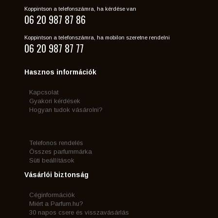
Koppintson a telefonszámra, ha kérdése van
06 20 987 87 86
Koppintson a telefonszámra, ha mobilon szeretne rendelni
06 20 987 87 77
Hasznos információk
Kapcsolat
Gyakori kérdések
Hogyan tudok vásárolni?
Telefonos rendelés
Összes parfummárka
Süti beállítások
Vásárlói biztonság
Céginformációk
Miért a Parfum.hu?
30 napos csere és visszavásárlás