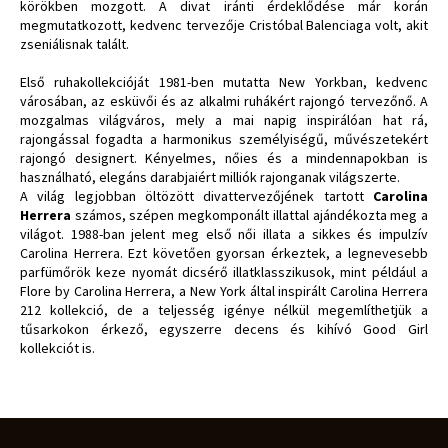
körökben mozgott. A divat iránti érdeklődése már korán
megmutatkozott, kedvenc tervezője Cristóbal Balenciaga volt, akit
zseniálisnak talált.
Első ruhakollekcióját 1981-ben mutatta New Yorkban, kedvenc
városában, az esküvői és az alkalmi ruhákért rajongó tervezőnő. A
mozgalmas világváros, mely a mai napig inspirálóan hat rá,
rajongással fogadta a harmonikus személyiségű, művészetekért
rajongó designert. Kényelmes, nőies és a mindennapokban is
használható, elegáns darabjaiért milliók rajonganak világszerte.
A világ legjobban öltözött divattervezőjének tartott
Carolina
Herrera
számos, szépen megkomponált illattal ajándékozta meg a
világot. 1988-ban jelent meg első női illata a sikkes és impulzív
Carolina Herrera. Ezt követően gyorsan érkeztek, a legnevesebb
parfümőrök keze nyomát dicsérő illatklasszikusok, mint például a
Flore by Carolina Herrera, a New York által inspirált Carolina Herrera
212 kollekció, de a teljesség igénye nélkül megemlíthetjük a
tűsarkokon érkező, egyszerre decens és kihívó Good Girl
kollekciót is.