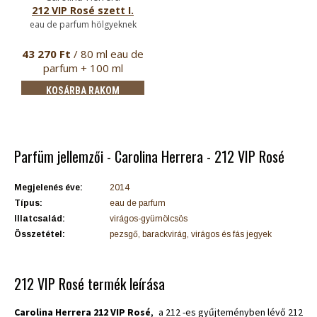
212 VIP Rosé szett I.
eau de parfum hölgyeknek
43 270 Ft
/ 80 ml eau de
parfum + 100 ml
testápoló
KOSÁRBA RAKOM
Parfüm jellemzői - Carolina Herrera - 212 VIP Rosé
Megjelenés éve:
2014
Típus:
eau de parfum
Illatcsalád:
virágos-gyümölcsös
Összetétel:
pezsgő, barackvirág, virágos és fás jegyek
212 VIP Rosé termék leírása
Carolina Herrera 212 VIP Rosé
, a 212 -es gyűjteményben lévő 212