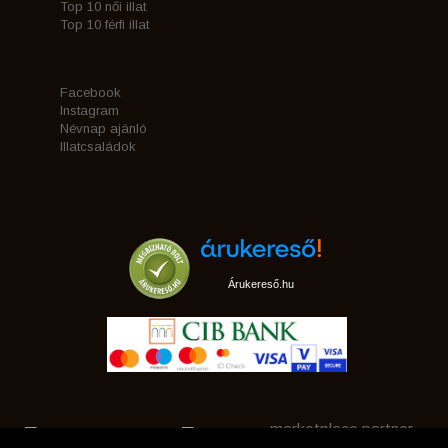
Top 10 női illat
Top 10 férfi illat
Facebook
Instagram
Névnap ajánló
Illatcsaládok
Árukereső.hu
marketplace partner