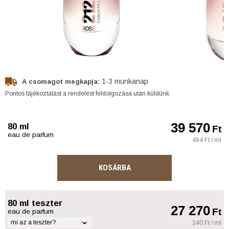
1-3 munkanap
A csomagot megkapja:
Pontos tájékoztatást a rendelést feldolgozása után küldünk.
39 570
80 ml
Ft
eau de parfum
494 Ft / ml
KOSÁRBA
80 ml teszter
27 270
Ft
eau de parfum
mi az a teszter?
340 Ft / ml