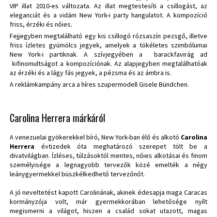
VIP illat 2010-es változata. Az illat megtestesíti a csillogást, az
eleganciát és a vidám New York-i party hangulatot. A kompozíció
friss, érzéki és nőies.
Fejjegyben megtalálható egy kis csillogó rózsaszín pezsgő, illetve
friss ízletes gyümölcs jegyek, amelyek a tökéletes szimbólumai
New York-i partiknak. A szívjegyében a barackfavirág ad
kifinomultságot a kompozíciónak. Az alapjegyben megtalálhatóak
az érzéki és a lágy fás jegyek, a pézsma és az ámbra is.
A reklámkampány arca a híres szupermodell Gisele Bündchen.
Carolina Herrera márkáról
A venezuelai gyökerekkel bíró, New York-ban élő és alkotó
Carolina
Herrera
évtizedek óta meghatározó szerepet tölt be a
divatvilágban. Ízléses, túlzásoktól mentes, nőies alkotásai és finom
személyisége a legnagyobb tervezők közé emelték a négy
leánygyermekkel büszkélkedhető tervezőnőt.
A jó neveltetést kapott Carolinának, akinek édesapja maga Caracas
kormányzója volt, már gyermekkorában lehetősége nyílt
megismerni a világot, hiszen a család sokat utazott, magas