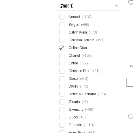
GYÁRTÓ
Armani
(+107)
Bvlgari
(+96)
Calvin Klein
(+73)
Carolina Herrera
(+99)
Celine Dion
Chanel
(+105)
Chloé
(+72)
e
Christian Dior
(+91)
Diesel
(+13)
DKNY
(+75)
Dolce & Gabbana
(+70)
Gisada
(+6)
Givenchy
(+98)
Gucci
(+83)
Guerlain
(+110)
Hugo Boss
(+68)