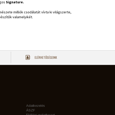
ágos
Signature
.
zete milliók csodálatát vívta ki világszerte,
egészítők valamelyikét.
ELÉRHETŐSÉGEINK
Adatkezelés
ÁSZF
Elállási nyilatkozat