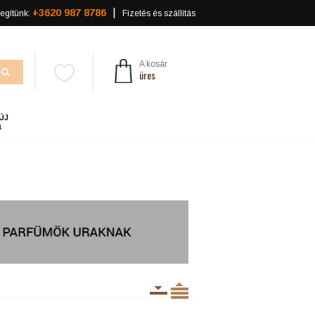
+3620 987 8786
egítünk:
Fizetés és szállítás
A kosár
üres
ÚJ
a