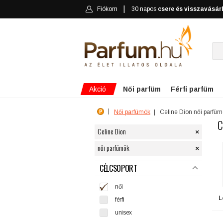
Fiókom
30 napos
csere és visszavásár
Akció
Női parfüm
Férfi parfüm
Női parfümök
Celine Dion női parfü
C
×
Celine Dion
×
női parfümök
SZŰRÉS
CÉLCSOPORT
női
L
férfi
unisex