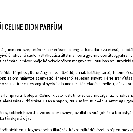
I CELINE DION PARFÜM
ilág minden szegletében ismerősen cseng a kanadai születésű, csodá
yívű énekesnő szülei vállalkozása által már kora gyermekkorától gyakran ál
 számára, amikor Svájc képviseletében megnyerte 1988-ban az Euroviziós 
ésőbbi férjéhez, René Angeli-hez fűződő, annak haláláig tartó, felemelő 
önbizalom hiánytól szenvedő énekesnő teljesen kinyílt. Férje irányítás
mozott. A francia és angol nyelvű albumok milliós eladása mellett, díjak s
arfümpiacra belépő Celine kiváló üzleti érzékét mutatja az énekesnő
jelenésének időzítése. Ezen a napon, 2003. március 25-én jelent meg ugyan
őies, többek között a vörös cseresznye, az illatos virágok és a borostyán
Illatának járó díjat.
ésőbbiekben a legnevesebb illatőrök közreműködésével, szépen megkom