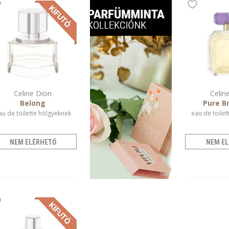
Celine Dion
Celin
Belong
Pure Br
au de toilette hölgyeknek
eau de toilet
NEM ELÉRHETŐ
NEM EL