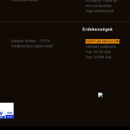
30 napos csere és
visszavásárlás
Jogi információk
Érdekességek
Kártyás fizetés - GYFK
PARFÜM MAGAZIN
Adatkezelési tájékoztató
Várható parfümök
Top 10 női illat
Top 10 férfi illat