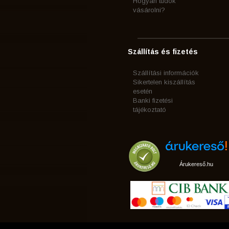
Hogyan tudok
vásárolni?
Szállítás és fizetés
Szállítási információk
Sikertelen kiszállítás
esetén
Banki fizetési
tájékoztató
Árukereső.hu