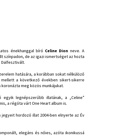
latos énekhanggal bíró
Celine Dion
neve. A
lt színpadon, de az igazi ismertséget az hozta
Dalfesztivált.
szerelem hatására, a korábban sokat nélkülöző
a mellett a következő években sikert-sikerre
ora koronázta meg közös munkájukat.
 egyik legnépszerűbb illatának, a „Celine”
is, a régóta várt One Heart album is.
 jegyeit hordozó illat 2004-ben elnyerte az Év
ponált, elegáns és nőies, azóta ikonikussá