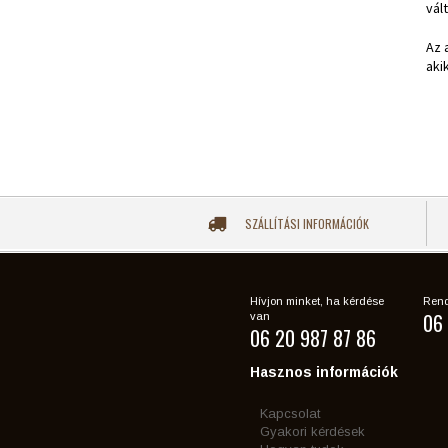
vál
Az 
aki
SZÁLLÍTÁSI INFORMÁCIÓK
Hívjon minket, ha kérdése
Rend
06 
van
06 20 987 87 86
Hasznos információk
Kapcsolat
Gyakori kérdések