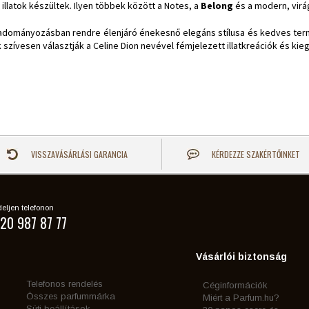
t illatok készültek. Ilyen többek között a Notes, a
Belong
és a modern, vir
adományozásban rendre élenjáró énekesnő elegáns stílusa és kedves termés
k szívesen választják a Celine Dion nevével fémjelezett illatkreációk és ki
VISSZAVÁSÁRLÁSI GARANCIA
KÉRDEZZE SZAKÉRTŐINKET
eljen telefonon
20 987 87 77
Vásárlói biztonság
Telefonos rendelés
Céginformációk
Összes parfummárka
Miért a Parfum.hu?
Süti beállítások