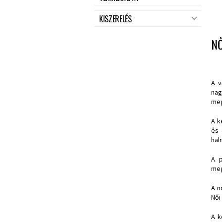
KISZERELÉS
NŐ
A v
nag
meg
A k
és 
hal
A p
meg
A n
Női 
A k