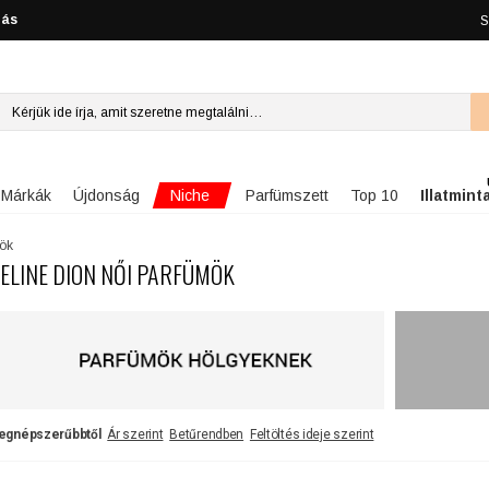
lás
S
Niche
Márkák
Újdonság
Parfümszett
Top 10
Illatmint
mök
ELINE DION NŐI PARFÜMÖK
egnépszerűbbtől
Ár szerint
Betűrendben
Feltöltés ideje szerint