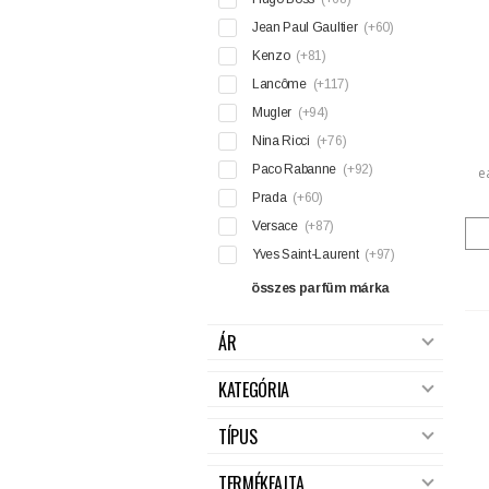
Jean Paul Gaultier
(+60)
Kenzo
(+81)
Lancôme
(+117)
Mugler
(+94)
Nina Ricci
(+76)
Paco Rabanne
(+92)
e
Prada
(+60)
Versace
(+87)
Yves Saint-Laurent
(+97)
összes parfüm márka
ÁR
KATEGÓRIA
TÍPUS
TERMÉKFAJTA