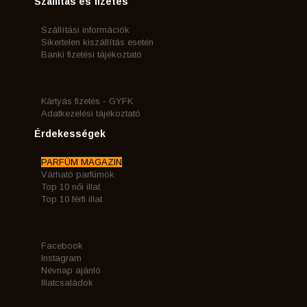
Szállítás és fizetés
Szállítási információk
Sikertelen kiszállítás esetén
Banki fizetési tájékoztató
Kártyás fizetés - GYFK
Adatkezelési tájékoztató
Érdekességek
PARFÜM MAGAZIN
Várható parfümök
Top 10 női illat
Top 10 férfi illat
Facebook
Instagram
Névnap ajánló
Illatcsaládok