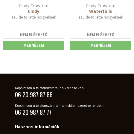
Cindy Crawford
Cindy Crawford
Cindy
Waterfalls
eau de toilette hölgyeknek
eau de toilette hölgyeknek
NEM ELÉRHETŐ
NEM ELÉRHETŐ
MEGNÉZEM
MEGNÉZEM
Koppintson a telefonszámra, ha kérdése van
06 20 987 87 86
Koppintson a telefonszámra, ha mobilon szeretne rendelni
06 20 987 87 77
Hasznos információk