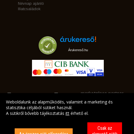
Névnap ajánló
Illatcsaládok
Árukereső.hu
marketplace partner
Weboldalunk az alapműködés, valamint a marketing és
statisztika céljából sütiket használ.
A sütikről bővebb tájékoztatás
itt
érhető el.
A LEGJOBB AJÁNLATAINK AZ ÖN CÍMÉRE!
Csak az