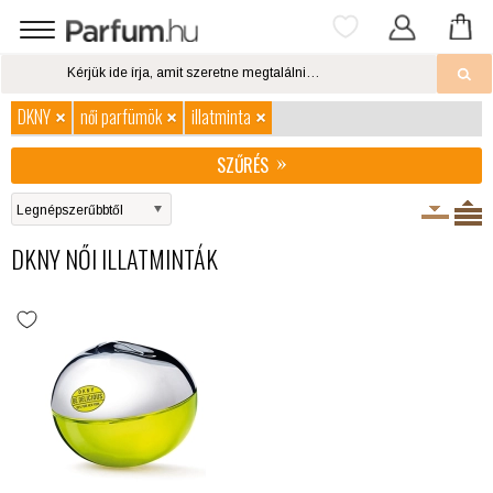
DKNY
női parfümök
illatminta
SZŰRÉS
DKNY NŐI ILLATMINTÁK