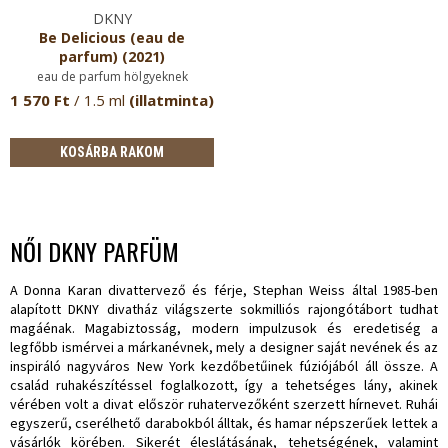
DKNY
Be Delicious (eau de
parfum) (2021)
eau de parfum hölgyeknek
1 570 Ft
/ 1.5 ml
(illatminta)
KOSÁRBA RAKOM
NŐI DKNY PARFÜM
A Donna Karan divattervező és férje, Stephan Weiss által 1985-ben
alapított DKNY divatház világszerte sokmilliós rajongótábort tudhat
magáénak. Magabiztosság, modern impulzusok és eredetiség a
legfőbb ismérvei a márkanévnek, mely a designer saját nevének és az
inspiráló nagyváros New York kezdőbetűinek fúziójából áll össze. A
család ruhakészítéssel foglalkozott, így a tehetséges lány, akinek
vérében volt a divat először ruhatervezőként szerzett hírnevet. Ruhái
egyszerű, cserélhető darabokból álltak, és hamar népszerűek lettek a
vásárlók körében. Sikerét éleslátásának, tehetségének, valamint