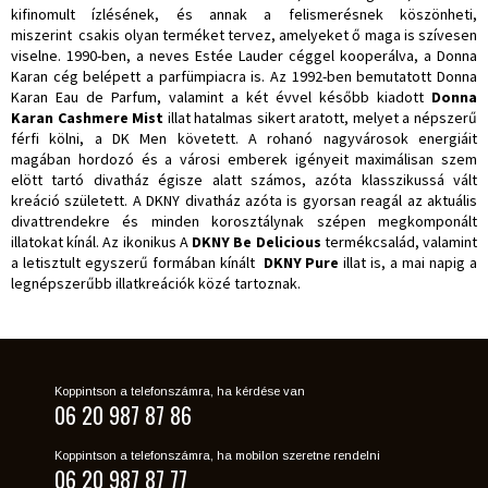
kifinomult ízlésének, és annak a felismerésnek köszönheti,
miszerint csakis olyan terméket tervez, amelyeket ő maga is szívesen
viselne. 1990-ben, a neves Estée Lauder céggel kooperálva, a Donna
Karan cég belépett a parfümpiacra is. Az 1992-ben bemutatott Donna
Karan Eau de Parfum, valamint a két évvel később kiadott
Donna
Karan Cashmere Mist
illat hatalmas sikert aratott, melyet a népszerű
férfi kölni, a DK Men követett. A rohanó nagyvárosok energiáit
magában hordozó és a városi emberek igényeit maximálisan szem
elött tartó divatház égisze alatt számos, azóta klasszikussá vált
kreáció született. A DKNY divatház azóta is gyorsan reagál az aktuális
divattrendekre és minden korosztálynak szépen megkomponált
illatokat kínál. Az ikonikus A
DKNY Be Delicious
termékcsalád, valamint
a letisztult egyszerű formában kínált
DKNY Pure
illat is, a mai napig a
legnépszerűbb illatkreációk közé tartoznak.
Koppintson a telefonszámra, ha kérdése van
06 20 987 87 86
Koppintson a telefonszámra, ha mobilon szeretne rendelni
06 20 987 87 77