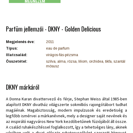
MEGNÉZEM
Parfüm jellemzői - DKNY - Golden Delicious
Megjelenés éve:
2011
Típus:
eau de parfum
Illatcsalád:
virágos-fás-pézsma
Összetétel:
szilva, alma, rózsa, liliom, orchidea, tikfa, szantál
mósusz
DKNY márkáról
A Donna Karan divattervező és férje, Stephan Weiss által 1985-ben
alapított DKNY divatház világszerte sokmilliós rajongótábort tudhat
magáénak. Magabiztosság, modern impulzusok és eredetiség a
legfőbb ismérvei a márkanévnek, mely a designer saját nevének és
az inspiráló nagyváros New York kezdőbetűinek fúziójából áll össze.
A család ruhakészítéssel foglalkozott, így a tehetséges lány, akinek
vérében volt a divat először ruhatervezőként szerzett hírnevet.