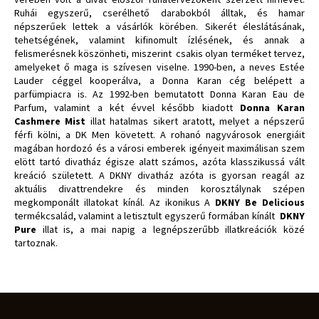
Ruhái egyszerű, cserélhető darabokból álltak, és hamar
népszerűek lettek a vásárlók körében. Sikerét éleslátásának,
tehetségének, valamint kifinomult ízlésének, és annak a
felismerésnek köszönheti, miszerint csakis olyan terméket tervez,
amelyeket ő maga is szívesen viselne. 1990-ben, a neves Estée
Lauder céggel kooperálva, a Donna Karan cég belépett a
parfümpiacra is. Az 1992-ben bemutatott Donna Karan Eau de
Parfum, valamint a két évvel később kiadott
Donna Karan
Cashmere Mist
illat hatalmas sikert aratott, melyet a népszerű
férfi kölni, a DK Men követett. A rohanó nagyvárosok energiáit
magában hordozó és a városi emberek igényeit maximálisan szem
elött tartó divatház égisze alatt számos, azóta klasszikussá vált
kreáció született. A DKNY divatház azóta is gyorsan reagál az
aktuális divattrendekre és minden korosztálynak szépen
megkomponált illatokat kínál. Az ikonikus A
DKNY Be Delicious
termékcsalád, valamint a letisztult egyszerű formában kínált
DKNY
Pure
illat is, a mai napig a legnépszerűbb illatkreációk közé
tartoznak.