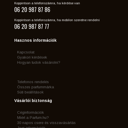
Koppintson a telefonszámra, ha kérdése van
06 20 987 87 86
Koppintson a telefonszámra, ha mobilon szeretne rendelni
06 20 987 87 77
Hasznos információk
Kapcsolat
Gyakori kérdések
Hogyan tudok vásárolni?
Telefonos rendelés
Összes parfummárka
Süti beállítások
Vásárlói biztonság
Céginformációk
Miért a Parfum.hu?
30 napos csere és visszavásárlás
Jogi információk