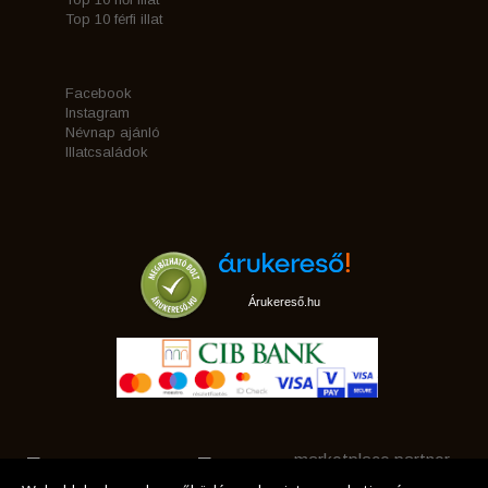
Top 10 férfi illat
Facebook
Instagram
Névnap ajánló
Illatcsaládok
Árukereső.hu
marketplace partner