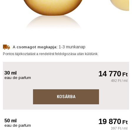
1-3 munkanap
A csomagot megkapja:
Pontos tájékoztatást a rendelést feldolgozása után küldünk.
14 770
30 ml
Ft
eau de parfum
492 Ft / ml
KOSÁRBA
19 870
50 ml
Ft
eau de parfum
397 Ft / ml