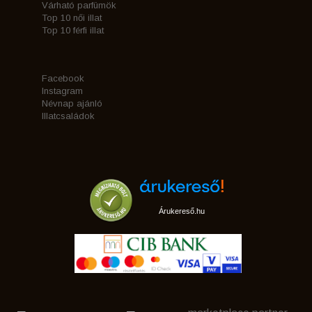
Várható parfümök
Top 10 női illat
Top 10 férfi illat
Facebook
Instagram
Névnap ajánló
Illatcsaládok
Árukereső.hu