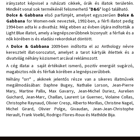
irányzatot képvisel a ruházati cikkek, órák és illatok területén.
Mindkét vonal sok termékénél felismerhető "
D&G
" logó található.
Dolce & Gabbana
első parfümjét, amelyet egyszerűen
Dolce &
Gabbana
for Women-nek neveztek, 1992-ben, a férfi illatot pedig
1994-ben adta ki a divatház. Még ebben az évben útjára indították a
Light Blue illatot, amely a legnépszerűbbnek bizonyult a férfiak és a
nők körében is és eladási rekordokat döntött.
A
Dolce & Gabbana
2009-ben indította el az Anthology névre
keresztelt illat-sorozatot, amelyet a tarot kártyák ihlettek és a
divatvilág néhány közismert arcával reklámozott.
A cég illatai a saját értéküket ismerő, pozitív energiát sugárzó,
magabiztos nők és férfiak körében a legnépszerűbbek.
Néhány "orr" , akiknek jelentős része van a sikeres illatművek
megálmodásában: Daphne Bugey, Nathalie Lorson, Jean-Pierre
Mary, Martine Pallix, Max Gavarry, Jean-Michel Duriez, Aurelien
Guichard, Jean-Marc, Chaillan, Laurent Le Guernec, Violaine Collas,
Christophe Raynaud, Olivier Cresp, Alberto Morillas, Christine Nagel,
Michel Girard, Olivier Polge, Givaudan, Jean-Jean-Christophe
Herault, Frank Voelkl, Rodrigo Flores-Roux és Mathilde Bija.