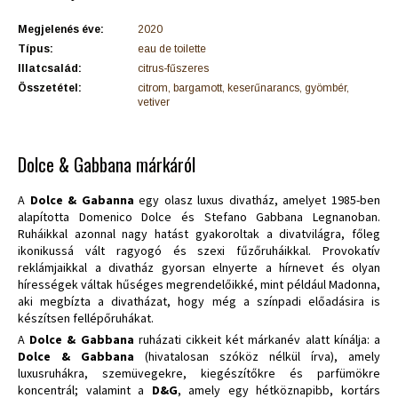
Megjelenés éve:
2020
Típus:
eau de toilette
Illatcsalád:
citrus-fűszeres
Összetétel:
citrom, bargamott, keserűnarancs, gyömbér,
vetiver
Dolce & Gabbana márkáról
A
Dolce & Gabanna
egy olasz luxus divatház, amelyet 1985-ben
alapította Domenico Dolce és Stefano Gabbana Legnanoban.
Ruháikkal azonnal nagy hatást gyakoroltak a divatvilágra, főleg
ikonikussá vált ragyogó és szexi fűzőruháikkal. Provokatív
reklámjaikkal a divatház gyorsan elnyerte a hírnevet és olyan
hírességek váltak hűséges megrendelőikké, mint például Madonna,
aki megbízta a divatházat, hogy még a színpadi előadásira is
készítsen fellépőruhákat.
A
Dolce & Gabbana
ruházati cikkeit két márkanév alatt kínálja: a
Dolce & Gabbana
(hivatalosan szóköz nélkül írva), amely
luxusruhákra, szemüvegekre, kiegészítőkre és parfümökre
koncentrál; valamint a
D&G
, amely egy hétköznapibb, kortárs