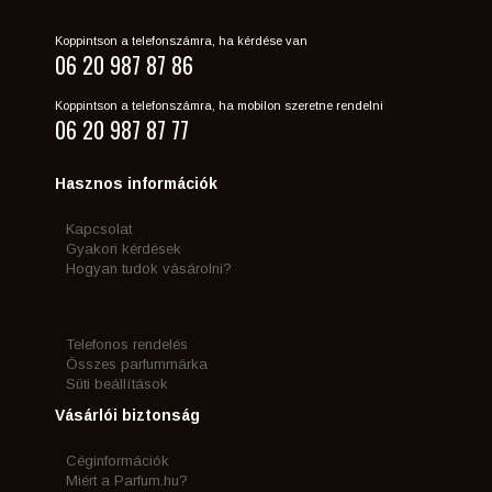
Koppintson a telefonszámra, ha kérdése van
06 20 987 87 86
Koppintson a telefonszámra, ha mobilon szeretne rendelni
06 20 987 87 77
Hasznos információk
Kapcsolat
Gyakori kérdések
Hogyan tudok vásárolni?
Telefonos rendelés
Összes parfummárka
Süti beállítások
Vásárlói biztonság
Céginformációk
Miért a Parfum.hu?