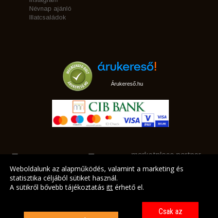
Névnap ajánló
Illatcsaládok
Árukereső.hu
marketplace partner
Weboldalunk az alapműködés, valamint a marketing és
statisztika céljából sütiket használ.
A sütikről bővebb tájékoztatás
itt
érhető el.
A LEGJOBB AJÁNLATAINK AZ ÖN CÍMÉRE!
Csak az