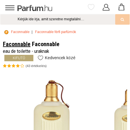
Faconnable
Faconnable férfi parfümök
Faconnable
Faconnable
eau de toilette - uraknak
Kedvencek közé
KIFUTÓ
(
43
értékelés)