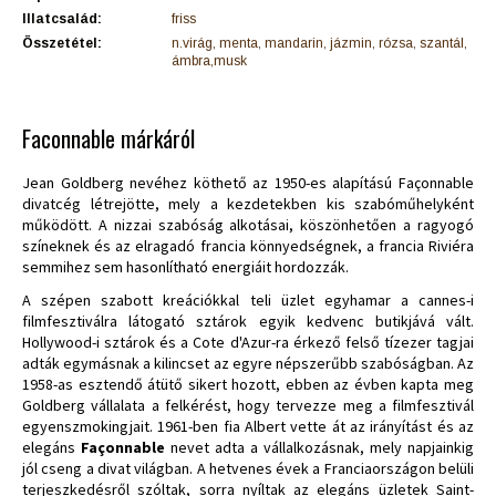
Illatcsalád:
friss
Összetétel:
n.virág, menta, mandarin, jázmin, rózsa, szantál,
ámbra,musk
Faconnable márkáról
Jean Goldberg nevéhez köthető az 1950-es alapítású Façonnable
divatcég létrejötte, mely a kezdetekben kis szabóműhelyként
működött. A nizzai szabóság alkotásai, köszönhetően a ragyogó
színeknek és az elragadó francia könnyedségnek, a francia Riviéra
semmihez sem hasonlítható energiáit hordozzák.
A szépen szabott kreációkkal teli üzlet egyhamar a cannes-i
filmfesztiválra látogató sztárok egyik kedvenc butikjává vált.
Hollywood-i sztárok és a Cote d'Azur-ra érkező felső tízezer tagjai
adták egymásnak a kilincset az egyre népszerűbb szabóságban. Az
1958-as esztendő átütő sikert hozott, ebben az évben kapta meg
Goldberg vállalata a felkérést, hogy tervezze meg a filmfesztivál
egyenszmokingjait. 1961-ben fia Albert vette át az irányítást és az
elegáns
Façonnable
nevet adta a vállalkozásnak, mely napjainkig
jól cseng a divat világban. A hetvenes évek a Franciaországon belüli
terjeszkedésről szóltak, sorra nyíltak az elegáns üzletek Saint-