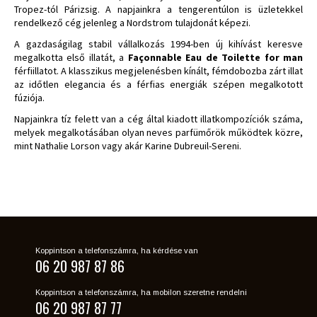
Tropez-tól Párizsig. A napjainkra a tengerentúlon is üzletekkel
rendelkező cég jelenleg a Nordstrom tulajdonát képezi.
A gazdaságilag stabil vállalkozás 1994-ben új kihívást keresve
megalkotta első illatát, a
Façonnable Eau de Toilette for man
férfiillatot. A klasszikus megjelenésben kínált, fémdobozba zárt illat
az időtlen elegancia és a férfias energiák szépen megalkotott
fúziója.
Napjainkra tíz felett van a cég által kiadott illatkompozíciók száma,
melyek megalkotásában olyan neves parfümőrök működtek közre,
mint Nathalie Lorson vagy akár Karine Dubreuil-Sereni.
Koppintson a telefonszámra, ha kérdése van
06 20 987 87 86
Koppintson a telefonszámra, ha mobilon szeretne rendelni
06 20 987 87 77