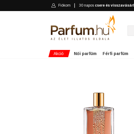
Fiókom
30 napos
csere és visszavásár
Akció
Női parfüm
Férfi parfüm