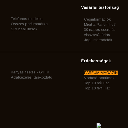
Vásárlói biztonság
Telefonos rendelés
Céginformációk
Összes parfummárka
Miért a Parfum.hu?
Süti beállítások
30 napos csere és
visszavásárlás
Jogi információk
Érdekességek
Kártyás fizetés - GYFK
PARFÜM MAGAZIN
Adatkezelési tájékoztató
Várható parfümök
Top 10 női illat
Top 10 férfi illat