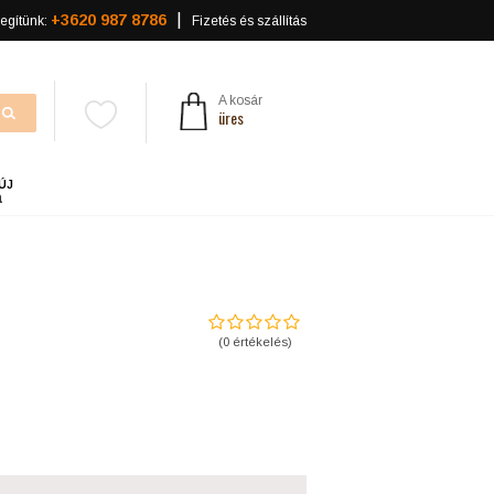
+3620 987 8786
egítünk:
Fizetés és szállítás
A kosár
üres
ÚJ
a
(
0
értékelés)