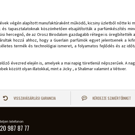
évek végén alapított manufaktúraként működő, kicsiny üzletből nőtte ki
 és tapasztalatoknak köszönhetően elsajátították a parfümkészítés mind
n, Sisi hercegnő, de az Orosz Birodalom gazdagabb rétegei is öregbítették a
rultak hozzá ahhoz, hogy a Guerlain parfümök egyet jelentsenek a kifino
ökéletes termék és technológiai ismeret, a folyamatos fejlődés és az idő
z előző évezred elején is, amelyek a mai napig töretlenül népszerűek. A n
ek között olyan illatokkal, mint a Jicky , a Shalimar valamint a Vétiver.
VISSZAVÁSÁRLÁSI GARANCIA
KÉRDEZZE SZAKÉRTŐINKET
eljen telefonon
20 987 87 77