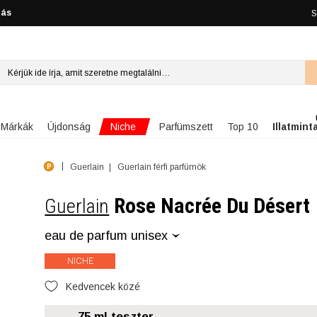
lás
S
Niche
Márkák
Újdonság
Parfümszett
Top 10
Illatmint
Guerlain
Guerlain férfi parfümök
Rose Nacrée Du Désert
Guerlain
eau de parfum unisex
NICHE
Kedvencek közé
75 ml teszter