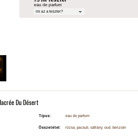
eau de parfum
mi az a teszter?
 Nacrée Du Désert
Típus:
eau de parfum
Összetétel:
rózsa, pacsuli, sáfrány, oud, benzoin