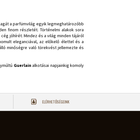
 magát a parfümvilág egyik legmeghatározóbb
en finom részletét. Történelmi alakok sora
 cég jóhírét. Mindez és a világ minden tájáról
mult eleganciával, az előkelő élettel és a
tálló minőségre való törekvést jellemezte és
agymúltú
Guerlain
alkotásai napjainkig komoly
ELÉRHETŐSÉGEINK