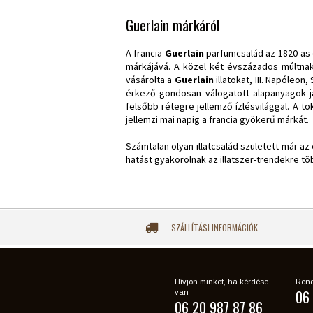
Guerlain márkáról
A francia
Guerlain
parfümcsalád az 1820-as 
márkájává. A közel két évszázados múltnak
vásárolta a
Guerlain
illatokat, III. Napóleo
érkező gondosan válogatott alapanyagok já
felsőbb rétegre jellemző ízlésvilággal. A t
jellemzi mai napig a francia gyökerű márkát.
Számtalan olyan illatcsalád született már a
hatást gyakorolnak az illatszer-trendekre több
SZÁLLÍTÁSI INFORMÁCIÓK
Hívjon minket, ha kérdése
Rend
06 
van
06 20 987 87 86