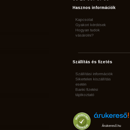
Hasznos információk
Kapcsolat
Gyakori kérdések
Hogyan tudok
vásárolni?
Szállítás és fizetés
Szállítási információk
Sikertelen kiszállítás
esetén
Banki fizetési
tájékoztató
Árukereső.hu