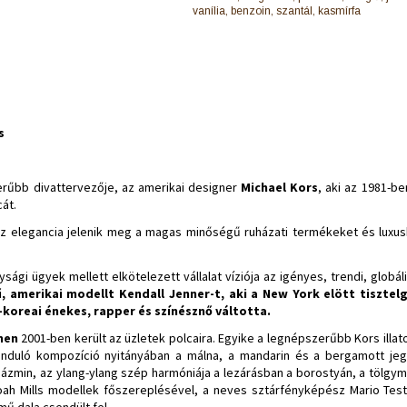
vanília, benzoin, szantál, kasmírfa
s
erűbb divattervezője, az amerikai designer
Michael Kors
, aki az 1981-b
cát.
az elegancia jelenik meg a magas minőségű ruházati termékeket és luxus
sági ügyek mellett elkötelezett vállalat víziója az igényes, trendi, globá
 amerikai modellt Kendall Jenner-t, aki a New York elött tisztel
l-koreai énekes, rapper és színésznő váltotta.
omen
2001-ben került az üzletek polcaira. Egyike a legnépszerűbb Kors illa
 induló kompozíció nyitányában a málna, a mandarin és a bergamott je
s jázmin, az ylang-ylang szép harmóniája a lezárásban a borostyán, a tölgym
ah Mills modellek főszereplésével, a neves sztárfényképész Mario Test