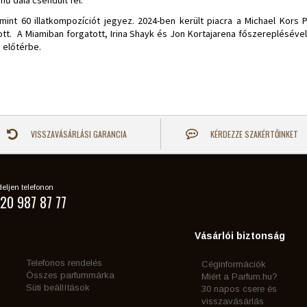
ű dala csendült fel.
mint 60 illatkompozíciót jegyez. 2024-ben került piacra a Michael Kor
tt. A Miamiban forgatott, Irina Shayk és Jon Kortajarena főszereplésév
i előtérbe.
VISSZAVÁSÁRLÁSI GARANCIA
KÉRDEZZE SZAKÉRTŐINKET
eljen telefonon
20 987 87 77
Vásárlói biztonság
Telefonos rendelés
Céginformációk
Összes parfummárka
Miért a Parfum.hu?
Süti beállítások
30 napos csere és
visszavásárlás