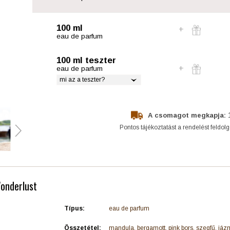
100 ml
eau de parfum
100 ml teszter
eau de parfum
mi az a teszter?
A csomagot megkapja:
Pontos tájékoztatást a rendelést feldol
Wonderlust
Típus:
eau de parfum
Összetétel:
mandula, bergamott, pink bors, szegfű, jázm