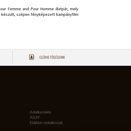
s Pour Femme and Pour Homme illatpár, mely
el készült, szépen fényképezett kampányfilm
ELÉRHETŐSÉGEINK
Adatkezelés
ÁSZF
Elállási nyilatkozat