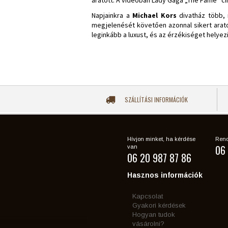
aratott. A videoban Lady Gaga „The Fame” cím
Napjainkra a
Michael Kors
divatház több, 
megjelenését követően azonnal sikert arato
leginkább a luxust, és az érzékiséget helyez
SZÁLLÍTÁSI INFORMÁCIÓK
Hívjon minket, ha kérdése
Rend
06 
van
06 20 987 87 86
Hasznos információk
Kapcsolat
Gyakori kérdések
Hogyan tudok
vásárolni?