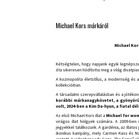
Michael Kors márkáról
Michael Kor
Kétségtelen, hogy napjaink egyik legnépsz
óta sikeresen hódította meg a világ divatpia
A kozmopolita életstílus, a modernség és 
kollekcióiban.
A társadalmi szerepvállalásban és a jótékony
korábbi márkanagykövetet, a gyönyörű,
volt, 2024-ben a Kim Da-hyun, a fiatal dé
Az első Michael Kors illat a
Michael for w
virágos illat hölgyek számára. A 2009-ben
jegyekkel találkozunk. A gardénia, az illato
ikonikus kampány, mely Carmen Kass és No