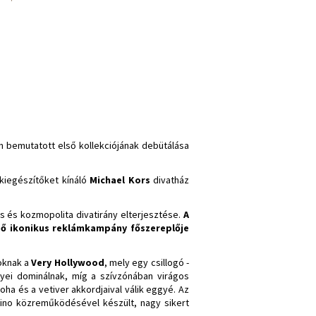
en bemutatott első kollekciójának debütálása
kiegészítőket kínáló
Michael Kors
divatház
lis és kozmopolita divatirány elterjesztése.
A
gő ikonikus reklámkampány főszereplője
toknak a
Very Hollywood
, mely egy csillogó -
gyei dominálnak, míg a szívzónában virágos
oha és a vetiver akkordjaival válik eggyé. Az
ino közreműködésével készült, nagy sikert