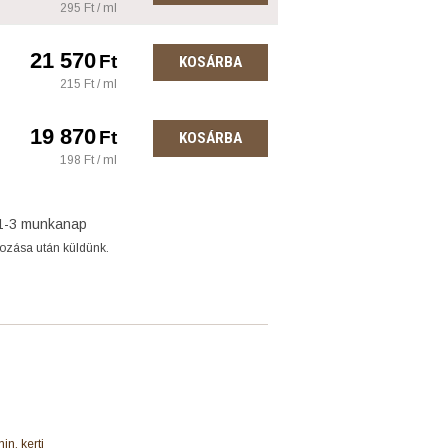
295 Ft / ml
21 570
Ft
KOSÁRBA
215 Ft / ml
19 870
Ft
KOSÁRBA
198 Ft / ml
1-3 munkanap
gozása után küldünk.
in, kerti