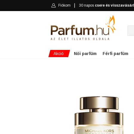
Fiókom
30 napos
csere és visszavásár
Akció
Női parfüm
Férfi parfüm