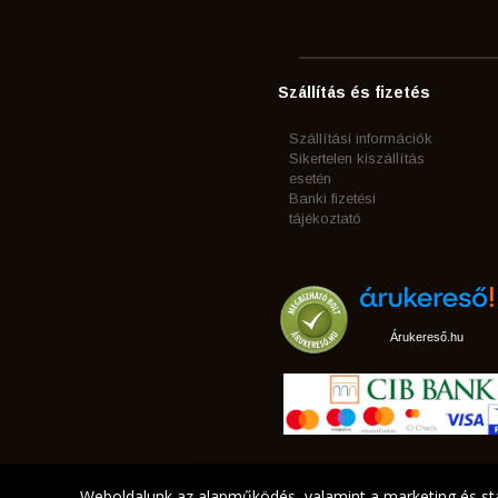
Szállítás és fizetés
Szállítási információk
Sikertelen kiszállítás
esetén
Banki fizetési
tájékoztató
Árukereső.hu
Weboldalunk az alapműködés, valamint a marketing és sta