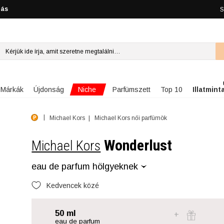
lás
S
Niche
Márkák
Újdonság
Parfümszett
Top 10
Illatmint
Michael Kors
Michael Kors női parfümök
Wonderlust
Michael Kors
eau de parfum hölgyeknek
Kedvencek közé
50 ml
eau de parfum