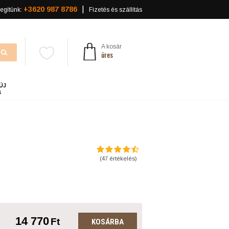
+3620 987 8786
egítünk:
Fizetés és szállítás
A kosár
üres
ÚJ
a
(
47
értékelés)
14 770
Ft
KOSÁRBA