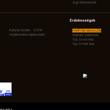
Jogi információk
Érdekességek
Kártyás fizetés - GYFK
PARFÜM MAGAZIN
Adatkezelési tájékoztató
Várható parfümök
Top 10 női illat
Top 10 férfi illat
tisztika