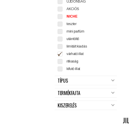
ÚJDONSÁG
AKCIÓS
NICHE
teszter
mini parfüm
utántöltő
limitált kiadás
várható illat
ritkaság
kifutó illat
TÍPUS
TERMÉKFAJTA
KISZERELÉS
JI