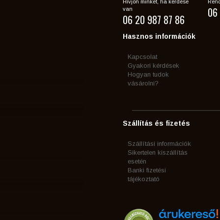
Hívjon minket, ha kérdése
Rend
06 
van
06 20 987 87 86
Hasznos információk
Kapcsolat
Gyakori kérdések
Hogyan tudok
vásárolni?
Szállítás és fizetés
Szállítási információk
Sikertelen kiszállítás
esetén
Banki fizetési
tájékoztató