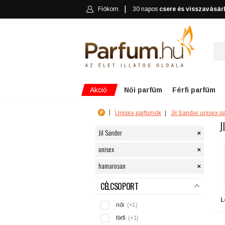
Fiókom
30 napos
csere és visszavásár
Akció
Női parfüm
Férfi parfüm
Unisex parfümök
Jil Sander unisex 
J
×
Jil Sander
×
unisex
×
hamarosan
SZŰRÉS
CÉLCSOPORT
L
női
(+1)
férfi
(+1)