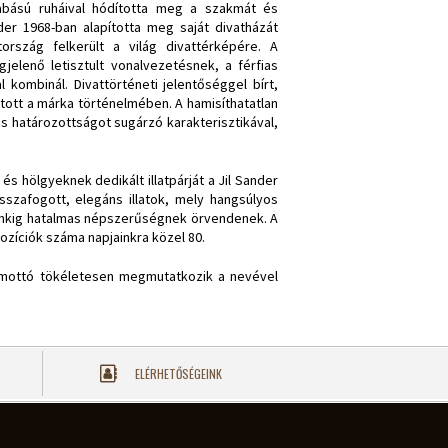
abású ruháival hódította meg a szakmát és
er 1968-ban alapította meg saját divatházát
szág felkerült a világ divattérképére. A
jelenő letisztult vonalvezetésnek, a férfias
kombinál. Divattörténeti jelentőséggel bírt,
itott a márka történelmében. A hamisíthatatlan
s határozottságot sugárzó karakterisztikával,
s hölgyeknek dedikált illatpárját a Jil Sander
szafogott, elegáns illatok, mely hangsúlyos
ainkig hatalmas népszerűségnek örvendenek. A
zíciók száma napjainkra közel 80.
 mottó tökéletesen megmutatkozik a nevével
ELÉRHETŐSÉGEINK