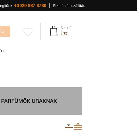
+3620 987 8786
egítünk:
Fizetés és szállítás
A kosár
üres
ÚJ
a