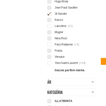
Hugo Boss
Jean Paul Gaultier
Jil Sander
Kenzo
Lancôme
(+1)
Mugler
Nina Ricci
Paco Rabanne
(+1)
Prada
Versace
Yves Saint-Laurent
(+14)
összes parfüm márka
ÁR
KATEGÓRIA
ILLATMINTA