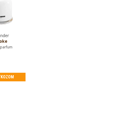
ander
oke
 parfum
TKOZOM