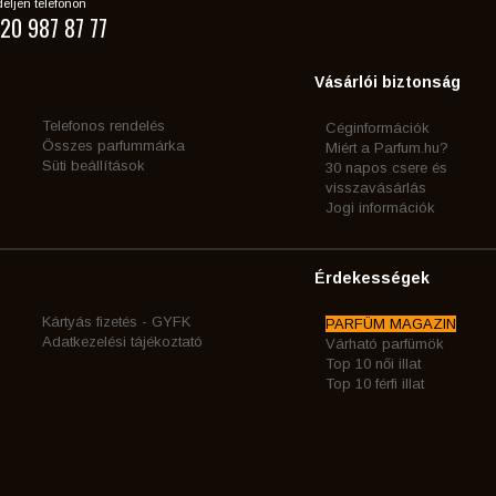
eljen telefonon
20 987 87 77
Vásárlói biztonság
Telefonos rendelés
Céginformációk
Összes parfummárka
Miért a Parfum.hu?
Süti beállítások
30 napos csere és
visszavásárlás
Jogi információk
Érdekességek
Kártyás fizetés - GYFK
PARFÜM MAGAZIN
Adatkezelési tájékoztató
Várható parfümök
Top 10 női illat
Top 10 férfi illat