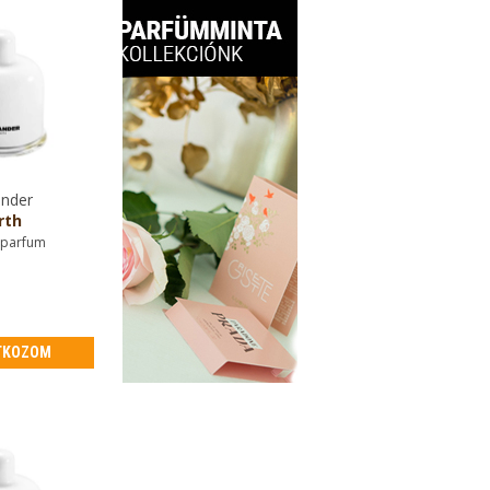
ander
rth
 parfum
TKOZOM