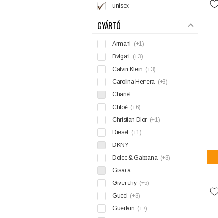
unisex
GYÁRTÓ
Armani
(+1)
Bvlgari
(+3)
Calvin Klein
(+3)
Carolina Herrera
(+3)
Chanel
Chloé
(+6)
Christian Dior
(+1)
Diesel
(+1)
DKNY
Dolce & Gabbana
(+3)
Gisada
Givenchy
(+5)
Gucci
(+3)
Guerlain
(+7)