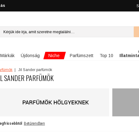
lás
S
Niche
Márkák
Újdonság
Parfümszett
Top 10
Illatmint
parfümök
Jil Sander parfümök
IL SANDER PARFÜMÖK
egfrissebbtől
Betűrendben