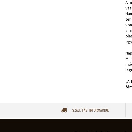
A 
vás
Ham
teh
von
ami
ola
egy
Nap
Man
mód
leg
„A 
fém
SZÁLLÍTÁSI INFORMÁCIÓK