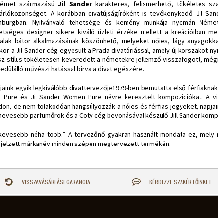
német származású
Jil Sander
karakteres, felismerhető, tökéletes sz
árlóközönséget. A korábban divatújságíróként is tevékenykedő Jil Sand
burgban. Nyilvánvaló tehetsége és kemény munkája nyomán Németor
etséges designer sikere kiváló üzleti érzéke mellett a kreációiban meg
alak bátor alkalmazásának köszönhető, melyeket nőies, lágy anyagokkal 
kor a Jil Sander cég egyesült a Prada divatóriással, amely új korszakot ny
sz stílus tökéletesen keveredett a németekre jellemző visszafogott, mégi
edülálló művészi hatással bírva a divat egészére.
jaink egyik legkiválóbb divattervezője1979-ben bemutatta első férfiaknak é
 Pure és Jil Sander Women Pure névre keresztelt kompozíciókat. A vis
on, de nem tolakodóan hangsúlyozzák a nőies és férfias jegyeket, napj
nevesebb parfümőrök és a Coty cég bevonásával készülő Jill Sander kompo
kevesebb néha több.” A tervezőnő gyakran használt mondata ez, mely
jelzett márkanév minden szépen megtervezett termékén.
VISSZAVÁSÁRLÁSI GARANCIA
KÉRDEZZE SZAKÉRTŐINKET