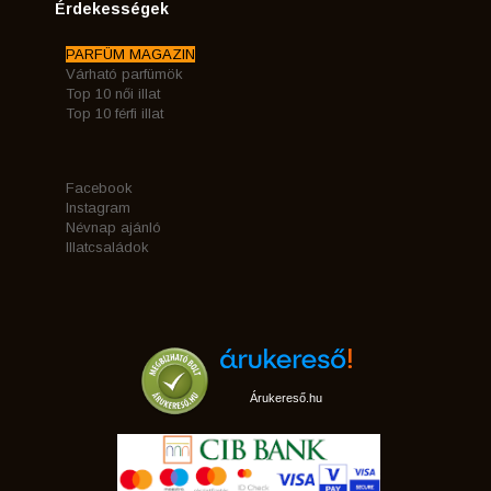
Érdekességek
PARFÜM MAGAZIN
Várható parfümök
Top 10 női illat
Top 10 férfi illat
Facebook
Instagram
Névnap ajánló
Illatcsaládok
Árukereső.hu