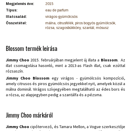
Megjelenés éve:
2015
Típus:
eau de parfum
Illatcsalád:
virágos-gyümölcsös
Összetétel:
málna, citrusfélék, piros bogyós gyümölcsök,
rózsa, szagosbükköny, szantál, mósusz
Blossom termék leírása
Jimmy Choo
2015. februárjában megjelent új illata a
Blossom
. Az
illat csomagolása hasonló, mint a 2013-as Flash illat, csak ezúttal
rózsaszín.
Jimmy Choo Blossom
egy virágos - gyümölcsös kompozíció,
amely citrusos és piros gyümölcsös jegyekkel nyit, amelyek közül a
málna dominál. Virágos szívjegyében megtalálható az édes bors és
a rózsa, az alapjegyben pedig a szantálfa és a pézsma.
Jimmy Choo márkáról
Jimmy Choo
cipőtervező, és Tamara Mellon, a Vogue szerkesztője