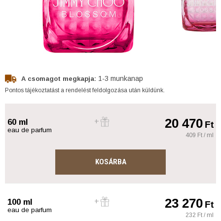
1-3 munkanap
A csomagot megkapja:
Pontos tájékoztatást a rendelést feldolgozása után küldünk.
20 470
60 ml
Ft
eau de parfum
409 Ft / ml
KOSÁRBA
23 270
100 ml
Ft
eau de parfum
232 Ft / ml