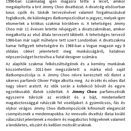
1996-ban szakmailag igen magasra tette a lécet, amikor
megalapította a brit Jimmy Choo divatházat. A divatcég elsősorban
luxus cipők és táskák tervezésével valamint forgalmazásával
foglalkozik, de különleges illatkompozíciókat is jegyez, melyek igen
elismertek a kritikus szakmai körökben is. A tehetséges Jimmy
Choo már 11 évesen letette névjegyét a divatszakmában, amikor
megalkotta az első általa tervezett lábbelit. A tehetséges tervező
1986-ban már saját műhelyre tett szert Londonban. A divatszakma
hamar felfigyelt tehetségére és 1988-ban a Vogue magazin egy 8
oldalas cikket jelentetett meg munkásságáról, hatalmas
népszerűséget biztosítva a fiatal designer számára.
Az alapítók szakmai felkészültségének és a kemény munkának
köszönhetően 2011-ben megszületett a márka első saját
illatkompozíciója is. A Jimmy Choo névre keresztelt női illatot a
sikeres parfümőr Olivier Polge alkotta meg. Az érzéki és nőies illat
nagy sikert aratott. Az idők során a kollekció bővült és egyre
egzotikusabb illatok születtek. A
Jimmy Choo
parfümszériák
egyszerre tükrözik az erotikát és a bájt, mindemellett
magabiztossággal ruházzák fel viselőjüket. A gyümölcsös, fás és
olykor virágos Jimmy Choo illatkompozíciók kifinomult eleganciát
csempésznek a mindennapokba. Az innovatív divatház illatai kiváló
választást jelentenek a modern és magabiztos hölgyeknek valamint
a lendületes, elszánt és kellően motivált uraknak.