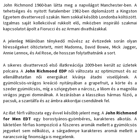
John Richmond 1960-ban látta meg a napvilágot Manchester-ben. A
tehetséges és nyitott fiatalember 1982-ben diplomázott a Kingston
Egyetem divattervező szakán. Nem sokkal később Londonba költözött.
Izgalmas saját kollekcióval rukkolt elő, miközben inspiráló szakmai
kapcsolatot ápolt a Fiorucci és az Armani divatházakkal.
A jelenleg Milánóban ténykedő művész az évtizedek során olyan
hírességeket öltöztetett, mint Madonna, David Bowie, Mick Jagger,
Annie Lennox, és Axl Rose, de hosszan folytathatnánk a sort.
A sikeres divattervező első illatkreációja 2009-ben került az üzletek
polcaira. A
John Richmond EDP
női változata az optimizmust és az
ellenállhatatlan női energiákat kívánja átadni viselőjének. A
gyümölcsös-virágos kreáció nyitányában a grapefruit, a körte és a
szeder gyümölcsös, míg a szívjegyben a nárcisz, a liliom és a magnólia
virágos jegyei dominálnak. A lezárásban a klasszikus hármas fúzió, a
pacsuli, a szantálfa és az ámbra akkordjai csendülnek fel.
Az illat férfi változata egy évvel később jelent meg. A
John Richmond
for Men EDT
egy borostyános-gyömbéres, karakteres alkotás. A
lüktetően férfias kompozíció a fűszeres aromák mellett a gyümölcsös
jegyeket sem nélkülözi, a sárgadinnye karakteres aromái mellett a
narancsvirág finomsága is megjelenik.