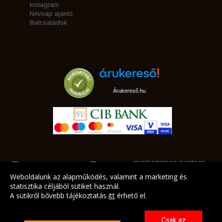
Instagram
Névnap ajánló
Illatcsaládok
Árukereső.hu
marketplace partner
Weboldalunk az alapműködés, valamint a marketing és
statisztika céljából sütiket használ.
A sütikről bővebb tájékoztatás
itt
érhető el.
A LEGJOBB AJÁNLATAINK AZ ÖN CÍMÉRE!
Csak az