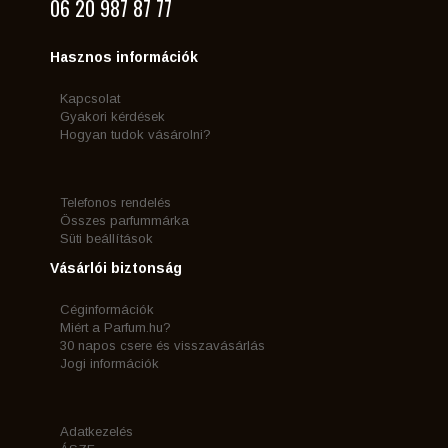
06 20 987 87 77
Hasznos információk
Kapcsolat
Gyakori kérdések
Hogyan tudok vásárolni?
Telefonos rendelés
Összes parfummárka
Süti beállítások
Vásárlói biztonság
Céginformációk
Miért a Parfum.hu?
30 napos csere és visszavásárlás
Jogi információk
Adatkezelés