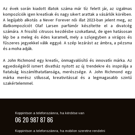
Az évek során kiadott illatok száma már tíz felett jár, az izgalmas
kompozíciók igen kreatívak és nagy sikert arattak a vásárlók körében.
A legújabb alkotás a Never Forever női illat 2023-ban jelent meg, az
illatkompozíciót Olaf Larsen parfümőr készítette el a divatcég
számára. A frissítő citrusos kezdésbe szokatlanul, de igen hatásosan
lép be a meleg és édes karamell, mely a szívjegyben a virágos és
fűszeres jegyekkel válik eggyé. A szép lezárást az ámbra, a pézsma
és a moha adják.
A John Richmond egy kreatív, önmagvalósító és innovatív márka. Az
egyediségéről ismert divatház nyitott az új trendekre és inspirálja a
fiatalság kiszámíthatatlansága, merészsége. A John Richmond egy
márka merész stílussal, kreativitással és a legmagasabb szintű
szakértelemmel.
Koppintson a telefonszámra, ha kérdése van
06 20 987 87 86
Koppintson a telefonszámra, ha mobilon szeretne rendelni