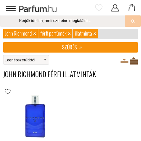
John Richmond
férfi parfümök
illatminta
SZŰRÉS
JOHN RICHMOND FÉRFI ILLATMINTÁK