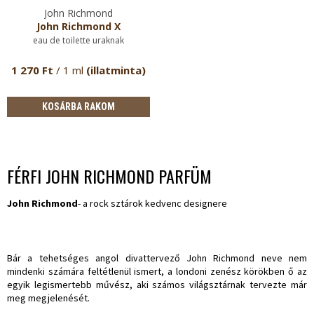
John Richmond
John Richmond X
eau de toilette uraknak
1 270 Ft
/ 1 ml
(illatminta)
KOSÁRBA RAKOM
FÉRFI JOHN RICHMOND PARFÜM
John Richmond
- a rock sztárok kedvenc designere
Bár a tehetséges angol divattervező John Richmond neve nem
mindenki számára feltétlenül ismert, a londoni zenész körökben ő az
egyik legismertebb művész, aki számos világsztárnak tervezte már
meg megjelenését.