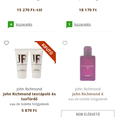
15 270 Ft-tól
18 170 Ft
4
1
kiszerelés
kiszerelés
John Richmond
John Richmond
John Richmond testápoló és
John Richmond X
tusfürdő
eau de toilette hölgyeknek
eau de toilette hölgyeknek
5 870 Ft
NEM ELÉRHETŐ