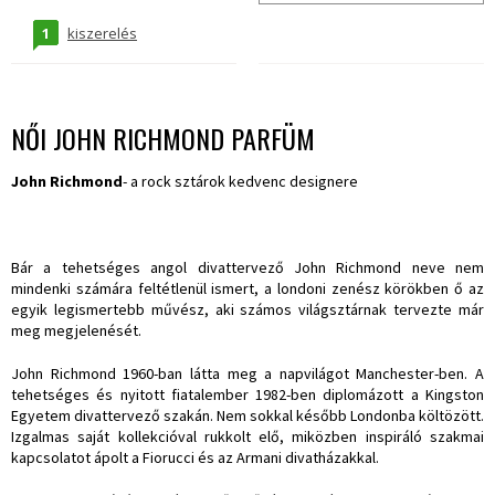
1
kiszerelés
NŐI JOHN RICHMOND PARFÜM
John Richmond
- a rock sztárok kedvenc designere
Bár a tehetséges angol divattervező John Richmond neve nem
mindenki számára feltétlenül ismert, a londoni zenész körökben ő az
egyik legismertebb művész, aki számos világsztárnak tervezte már
meg megjelenését.
John Richmond 1960-ban látta meg a napvilágot Manchester-ben. A
tehetséges és nyitott fiatalember 1982-ben diplomázott a Kingston
Egyetem divattervező szakán. Nem sokkal később Londonba költözött.
Izgalmas saját kollekcióval rukkolt elő, miközben inspiráló szakmai
kapcsolatot ápolt a Fiorucci és az Armani divatházakkal.