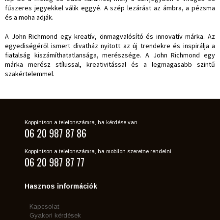
fűszeres jegyekkel válik eggyé. A szép lezárást az ámbra, a pézsma
és a moha adják.
A John Richmond egy kreatív, önmagvalósító és innovatív márka. Az
egyediségéről ismert divatház nyitott az új trendekre és inspirálja a
fiatalság kiszámíthatatlansága, merészsége. A John Richmond egy
márka merész stílussal, kreativitással és a legmagasabb szintű
szakértelemmel.
Koppintson a telefonszámra, ha kérdése van
06 20 987 87 86
Koppintson a telefonszámra, ha mobilon szeretne rendelni
06 20 987 87 77
Hasznos információk
Kapcsolat
Gyakori kérdések