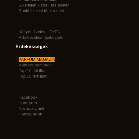
Sikertelen kiszállítás esetén
Banki fizetési tájékoztató
Kártyás fizetés - GYFK
Adatkezelési tájékoztató
Érdekességek
PARFÜM MAGAZIN
Várható parfümök
Top 10 női illat
Top 10 férfi illat
Facebook
Instagram
Névnap ajánló
Illatcsaládok