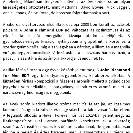
A jelenleg Milánóban ténykedő művész az évtizedek során olyan
hírességeket öltöztetett, mint Madonna, David Bowie, Mick Jagger,
Annie Lennox, és Axl Rose, de hosszan folytathatnánk a sort.
A sikeres divattervező első illatkreációja 2009-ben került az üzletek
polcaira. A
John Richmond EDP
női változata az optimizmust és az
ellenállhatatlan női energiákat kívánja átadni viselőjének. A
gyümölcsös-virágos kreáció nyitányában a grapefruit, a körte és a
szeder gyümölcsös, míg a szívjegyben a nárcisz, a liliom és a magnólia
virágos jegyei dominálnak. A lezárásban a klasszikus hármas fúzió, a
pacsuli, a szantálfa és az ámbra akkordjai csendülnek fel.
Az illat férfi változata egy évvel később jelent meg. A
John Richmond
for Men EDT
egy borostyános-gyömbéres, karakteres alkotás. A
lüktetően férfias kompozíció a fűszeres aromák mellett a gyümölcsös
jegyeket sem nélkülözi, a sárgadinnye karakteres aromái mellett a
narancsvirág finomsága is megjelenik.
Az évek során kiadott illatok száma már tíz felett jár, az izgalmas
kompozíciók igen kreatívak és nagy sikert arattak a vásárlók körében.
A legújabb alkotás a Never Forever női illat 2023-ban jelent meg, az
illatkompozíciót Olaf Larsen parfümőr készítette el a divatcég
számára. A frissítő citrusos kezdésbe szokatlanul, de igen hatásosan
lép be a meleg és édes karamell, mely a szívjegyben a virágos és