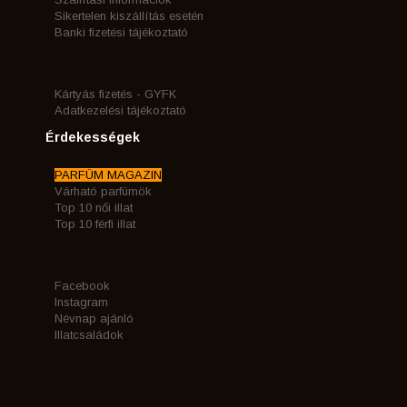
Sikertelen kiszállítás esetén
Banki fizetési tájékoztató
Kártyás fizetés - GYFK
Adatkezelési tájékoztató
Érdekességek
PARFÜM MAGAZIN
Várható parfümök
Top 10 női illat
Top 10 férfi illat
Facebook
Instagram
Névnap ajánló
Illatcsaládok