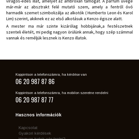
virágos-édes illat, amelyet az ambroxan támogat. A parfüm üvege
már-már az absztrakt felé mutató szem, amely a fentről óvó
harmadik szemet szimbolizálja az alkotók ( Humberto Leon és Karol
Lim) szerint, akiknek ez az első alkotásuk a Kenzo égisze alatt.
A mester ma már szinte kizárólag hobbijának,a festészetnek
szenteli életét, mi pedig nagyon örülünk annak, hogy szép számmal
vannak és reméljük lesznek is Kenzo illatok.
Koppintson a telefonszámra, ha kérdése van
06 20 987 87 86
Koppintson a telefonszámra, ha mobilon szeretne rendelni
06 20 987 87 77
Hasznos információk
Kapcsolat
Gyakori kérdések
Hogyan tudok vásárolni?