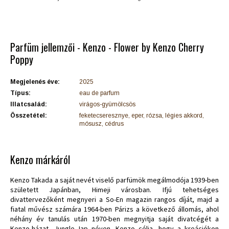
Parfüm jellemzői - Kenzo - Flower by Kenzo Cherry
Poppy
Megjelenés éve:
2025
Típus:
eau de parfum
Illatcsalád:
virágos-gyümölcsös
Összetétel:
feketecseresznye, eper, rózsa, légies akkord,
mósusz, cédrus
Kenzo márkáról
Kenzo Takada a saját nevét viselő parfümök megálmodója 1939-ben
született Japánban, Himeji városban. Ifjú tehetséges
divattervezőként megnyeri a So-En magazin rangos díját, majd a
fiatal művész számára 1964-ben Párizs a következő állomás, ahol
néhány év tanulás után 1970-ben megnyitja saját divatcégét a
Kenzo-házat, Jungle-Jap néven. Kenzo célja, hogy a kreációkon