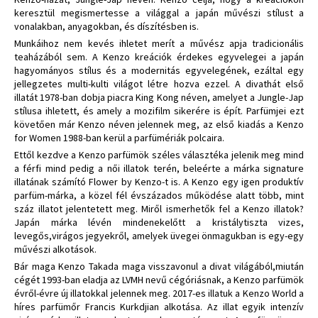
keresztül megismertesse a világgal a japán művészi stílust a
vonalakban, anyagokban, és díszítésben is.
Munkáihoz nem kevés ihletet merít a művész apja tradicionális
teaházából sem. A Kenzo kreációk érdekes egyvelegei a japán
hagyományos stílus és a modernitás egyvelegének, ezáltal egy
jellegzetes multi-kulti világot létre hozva ezzel. A divathát első
illatát 1978-ban dobja piacra King Kong néven, amelyet a Jungle-Jap
stílusa ihletett, és amely a mozifilm sikerére is épít. Parfümjei ezt
követően már Kenzo néven jelennek meg, az első kiadás a Kenzo
for Women 1988-ban kerül a parfümériák polcaira.
Ettől kezdve a Kenzo parfümök széles választéka jelenik meg mind
a férfi mind pedig a női illatok terén, beleérte a márka signature
illatának számító Flower by Kenzo-t is. A Kenzo egy igen produktív
parfüm-márka, a közel fél évszázados működése alatt több, mint
száz illatot jelentetett meg. Miről ismerhetők fel a Kenzo illatok?
Japán márka lévén mindenekelőtt a kristálytiszta vizes,
levegős,virágos jegyekről, amelyek üvegei önmagukban is egy-egy
művészi alkotások.
Bár maga Kenzo Takada maga visszavonul a divat világából,miután
cégét 1993-ban eladja az LVMH nevű cégóriásnak, a Kenzo parfümök
évről-évre új illatokkal jelennek meg. 2017-es illatuk a Kenzo World a
híres parfümőr Francis Kurkdjian alkotása. Az illat egyik intenzív