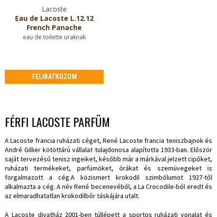
Lacoste
Eau de Lacoste L.12.12
French Panache
eau de toilette uraknak
FELIRATKOZOM
FÉRFI LACOSTE PARFÜM
A Lacoste francia ruházati céget, René Lacoste francia teniszbajnok és
André Gillier kötöttárú vállalat tulajdonosa alapította 1933-ban. Először
saját tervezésű tenisz ingeiket, később már a márkával jelzett cipőket,
ruházati termékeket, parfümöket, órákat és szemüvegeket is
forgalmazott a cég.A közismert krokodil szimbólumot 1927-től
alkalmazta a cég. A név René becenevéből, a La Crocodile-ból eredt és
az elmaradhatatlan krokodilbőr táskájára utalt.
A Lacoste divatház 2001-ben túllépett a sportos ruházati vonalat és