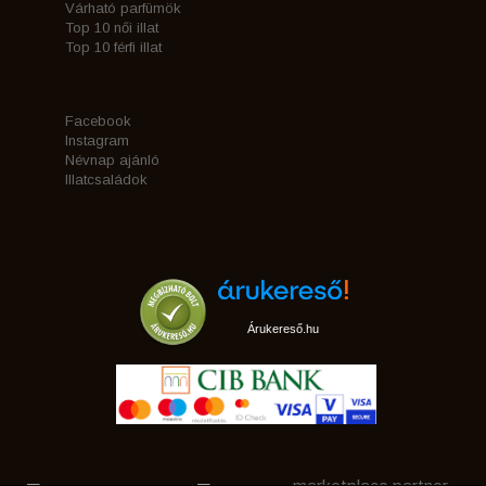
Várható parfümök
Top 10 női illat
Top 10 férfi illat
Facebook
Instagram
Névnap ajánló
Illatcsaládok
Árukereső.hu