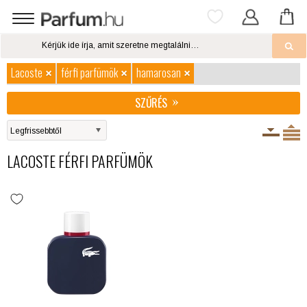
Lacoste
férfi parfümök
hamarosan
SZŰRÉS
LACOSTE FÉRFI PARFÜMÖK