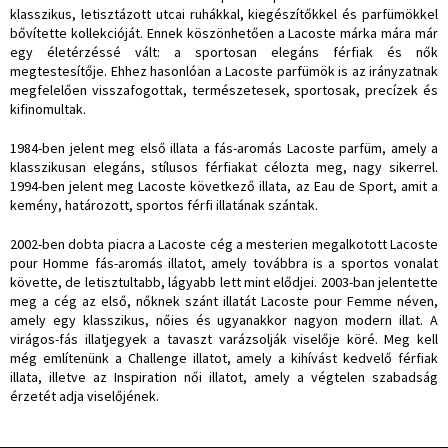
klasszikus, letisztázott utcai ruhákkal, kiegészítőkkel és parfümökkel
bővítette kollekcióját. Ennek köszönhetően a Lacoste márka mára már
egy életérzéssé vált: a sportosan elegáns férfiak és nők
megtestesítője. Ehhez hasonlóan a Lacoste parfümök is az irányzatnak
megfelelően visszafogottak, természetesek, sportosak, precízek és
kifinomultak.
1984-ben jelent meg első illata a fás-aromás Lacoste parfüm, amely a
klasszikusan elegáns, stílusos férfiakat célozta meg, nagy sikerrel.
1994-ben jelent meg Lacoste következő illata, az Eau de Sport, amit a
kemény, határozott, sportos férfi illatának szántak.
2002-ben dobta piacra a Lacoste cég a mesterien megalkotott Lacoste
pour Homme fás-aromás illatot, amely továbbra is a sportos vonalat
követte, de letisztultabb, lágyabb lett mint elődjei. 2003-ban jelentette
meg a cég az első, nőknek szánt illatát Lacoste pour Femme néven,
amely egy klasszikus, nőies és ugyanakkor nagyon modern illat. A
virágos-fás illatjegyek a tavaszt varázsolják viselője köré. Meg kell
még említenünk a Challenge illatot, amely a kihívást kedvelő férfiak
illata, illetve az Inspiration női illatot, amely a végtelen szabadság
érzetét adja viselőjének.