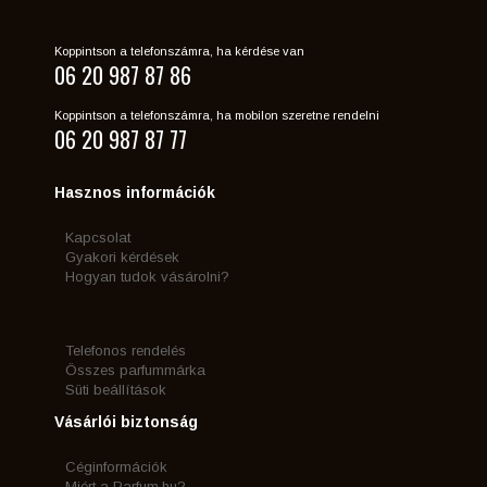
Koppintson a telefonszámra, ha kérdése van
06 20 987 87 86
Koppintson a telefonszámra, ha mobilon szeretne rendelni
06 20 987 87 77
Hasznos információk
Kapcsolat
Gyakori kérdések
Hogyan tudok vásárolni?
Telefonos rendelés
Összes parfummárka
Süti beállítások
Vásárlói biztonság
Céginformációk
Miért a Parfum.hu?