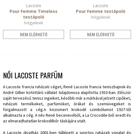
Lacoste
Lacoste
Pour Femme Timeless
Pour Femme testápoló
testápoló
hölgyeknek
hölgyeknek
NEM ELÉRHETŐ
NEM ELÉRHETŐ
NŐI LACOSTE PARFÜM
A Lacoste francia ruházati céget, René Lacoste francia teniszbajnok és
André Gillier kötöttárú vállalat tulajdonosa alapította 1933-ban. Először
saját tervezésű tenisz ingeiket, később már a márkával jelzett cipőket,
ruházati termékeket, parfümöket, órákat és szemüvegeket is
forgalmazott a cég.A közismert krokodil szimbólumot 1927-től
alkalmazta a cég. A név René becenevéből, a La Crocodile-ból eredt és
az elmaradhatatlan krokodilbőr táskájára utalt.
A Lacoste divatház 2001-ben túllépett a sportos ruházati vonalat és