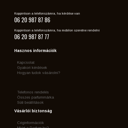
Koppintson a telefonszámra, ha kérdése van
06 20 987 87 86
Koppintson a telefonszámra, ha mobilon szeretne rendelni
06 20 987 87 77
Hasznos információk
Kapcsolat
Gyakori kérdések
Hogyan tudok vásárolni?
Telefonos rendelés
Összes parfummárka
Süti beállítások
Vásárlói biztonság
Céginformációk
Miért a Parfum.hu?