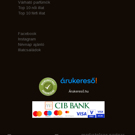
Várható parfümök
Top 10 női illat
Top 10 férfi illat
Facebook
Instagram
Névnap ajánló
Illatcsaládok
Árukereső.hu