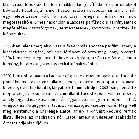
klasszikus, letisztázott utcai ruhákkal, kiegészítőkkel és parfümökkel
bővítette kollekcióját. Ennek köszönhetően a Lacoste márka mára már
egy életérzéssé vált: a sportosan elegáns férfiak és nők
megtestesítője. Ehhez hasonlóan a Lacoste parfümök is az irányzatnak
megfelelően visszafogottak, természetesek, sportosak, precízek és
kifinomultak.
1984-ben jelent meg első illata a fás-aromás Lacoste parfüm, amely a
klasszikusan elegáns, stílusos férfiakat célozta meg, nagy sikerrel.
1994-ben jelent meg Lacoste következő illata, az Eau de Sport, amit a
kemény, határozott, sportos férfi illatának szántak.
2002-ben dobta piacra a Lacoste cég a mesterien megalkotott Lacoste
pour Homme fás-aromás illatot, amely továbbra is a sportos vonalat
követte, de letisztultabb, lágyabb lett mint elődjei. 2003-ban jelentette
meg a cég az első, nőknek szánt illatát Lacoste pour Femme néven,
amely egy klasszikus, nőies és ugyanakkor nagyon modern illat. A
virágos-fás illatjegyek a tavaszt varázsolják viselője köré. Meg kell
még említenünk a Challenge illatot, amely a kihívást kedvelő férfiak
illata, illetve az Inspiration női illatot, amely a végtelen szabadság
érzetét adja viselőjének.