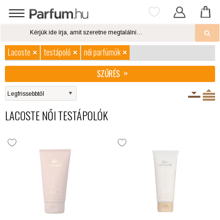
Lacoste
testápoló
női parfümök
SZŰRÉS
LACOSTE NŐI TESTÁPOLÓK