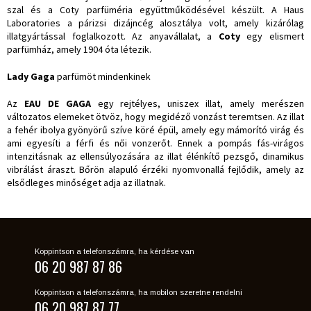
szal és a Coty parfüméria együttműködésével készült. A Haus
Laboratories a párizsi dizájncég alosztálya volt, amely kizárólag
illatgyártással foglalkozott. Az anyavállalat, a
Coty
egy elismert
parfümház, amely 1904 óta létezik.
Lady Gaga
parfümöt mindenkinek
Az
EAU DE GAGA
egy rejtélyes, uniszex illat, amely merészen
változatos elemeket ötvöz, hogy megidéző vonzást teremtsen. Az illat
a fehér ibolya gyönyörű szíve köré épül, amely egy mámorító virág és
ami egyesíti a férfi és női vonzerőt. Ennek a pompás fás-virágos
intenzitásnak az ellensúlyozására az illat élénkítő pezsgő, dinamikus
vibrálást áraszt. Bőrön alapuló érzéki nyomvonallá fejlődik, amely az
elsődleges minőséget adja az illatnak.
Koppintson a telefonszámra, ha kérdése van
06 20 987 87 86
Koppintson a telefonszámra, ha mobilon szeretne rendelni
06 20 987 87 77