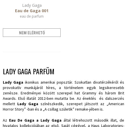
Lady Gaga
Eau de Gaga 001
eau de parfum
NEM ELÉRHETŐ
LADY GAGA PARFÜM
Lady Gaga
ikonikus amerikai popsztár. Szokatlan divatérzékéről és
provokatív munkájáról híres, a történelem egyik legsikeresebb
zenésze. Eredményei között szerepel hat Grammy és három Brit
Awards. Első illatát 2012-ben mutatta be. Az éneklés és dalszerzés
mellett
Lady Gaga
színészkedik, szerepet játszott az „American
Horror Story” -ban és a „A csillag születik” remake-jében is.
Az
Eau De Gaga a Lady Gaga
által létrehozott második illat, de
hivatalos kollekciójában az első. Saját cégével, a Haus Laboratories-