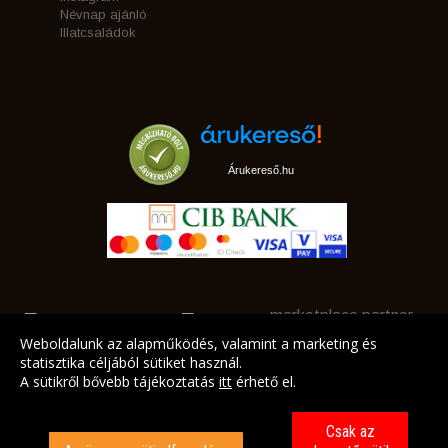
Névnap ajánló
Illatcsaládok
Árukereső.hu
marketplace partner
Weboldalunk az alapműködés, valamint a marketing és
statisztika céljából sütiket használ.
A sütikről bővebb tájékoztatás
itt
érhető el.
A LEGJOBB AJÁNLATAINK AZ ÖN CÍMÉRE!
Csak az