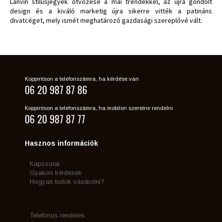
Lanvin stílusjegyek ötvözése a mai trendekkel, az újra gondolt
design és a kiváló marketig újra sikerre vitték a patináns
divatcéget, mely ismét meghatározó gazdasági szereplővé vált.
Koppintson a telefonszámra, ha kérdése van
06 20 987 87 86
Koppintson a telefonszámra, ha mobilon szeretne rendelni
06 20 987 87 77
Hasznos információk
Kapcsolat
Gyakori kérdések
Hogyan tudok vásárolni?
Telefonos rendelés