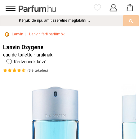
Lanvin
Lanvin férfi parfümök
Lanvin
Oxygene
eau de toilette - uraknak
Kedvencek közé
(
8
értékelés)