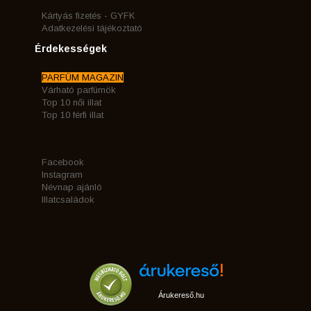
Kártyás fizetés - GYFK
Adatkezelési tájékoztató
Érdekességek
PARFÜM MAGAZIN
Várható parfümök
Top 10 női illat
Top 10 férfi illat
Facebook
Instagram
Névnap ajánló
Illatcsaládok
Árukereső.hu