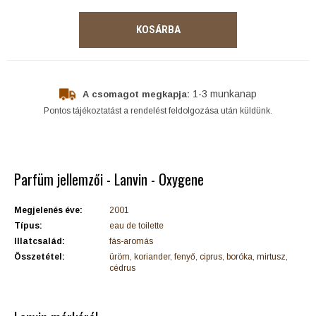
KOSÁRBA
1-3 munkanap
A csomagot megkapja:
Pontos tájékoztatást a rendelést feldolgozása után küldünk.
Parfüm jellemzői - Lanvin - Oxygene
Megjelenés éve:
2001
Típus:
eau de toilette
Illatcsalád:
fás-aromás
Összetétel:
üröm, koriander, fenyő, ciprus, boróka, mirtusz,
cédrus