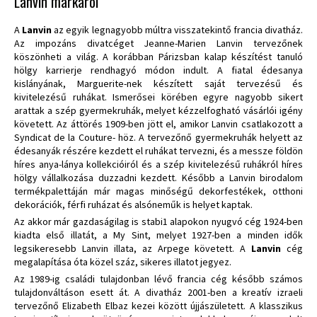
Lanvin márkáról
A
Lanvin
az egyik legnagyobb múltra visszatekintő francia divatház.
Az impozáns divatcéget Jeanne-Marien
Lanvin
tervezőnek
köszönheti a világ. A korábban Párizsban kalap készítést tanuló
hölgy karrierje rendhagyó módon indult. A fiatal édesanya
kislányának, Marguerite-nek készített saját tervezésű és
kivitelezésű ruhákat. Ismerősei körében egyre nagyobb sikert
arattak a szép gyermekruhák, melyet kézzelfogható vásárlói igény
követett. Az áttörés 1909-ben jött el, amikor Lanvin csatlakozott a
Syndicat de la Couture- höz. A tervezőnő gyermekruhák helyett az
édesanyák részére kezdett el ruhákat tervezni, és a messze földön
híres anya-lánya kollekcióiról és a szép kivitelezésű ruhákról híres
hölgy vállalkozása duzzadni kezdett. Később a Lanvin birodalom
termékpalettáján már magas minőségű dekorfestékek, otthoni
dekorációk, férfi ruházat és alsóneműk is helyet kaptak.
Az akkor már gazdaságilag is stabi1 alapokon nyugvó cég 1924-ben
kiadta első illatát, a My Sint, melyet 1927-ben a minden idők
legsikeresebb Lanvin illata, az Arpege követett. A
Lanvin
cég
megalapítása óta közel száz, sikeres illatot jegyez.
Az 1989-ig családi tulajdonban lévő francia cég később számos
tulajdonváltáson esett át. A divatház 2001-ben a kreatív izraeli
tervezőnő Elizabeth Elbaz kezei között újjászületett. A klasszikus