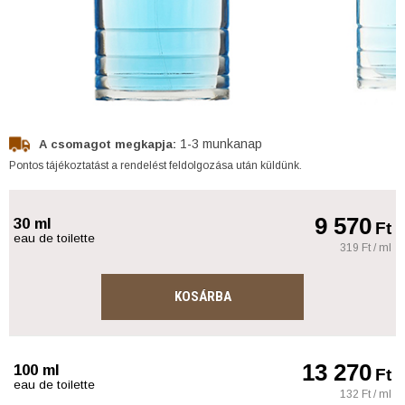
1-3 munkanap
A csomagot megkapja:
Pontos tájékoztatást a rendelést feldolgozása után küldünk.
9 570
30 ml
Ft
eau de toilette
319 Ft / ml
KOSÁRBA
13 270
100 ml
Ft
eau de toilette
132 Ft / ml