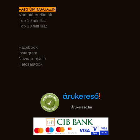
PARFÜM MAGAZIN
Várható parfümök
Top 10 női illat
Top 10 férfi illat
Facebook
Instagram
Névnap ajánló
Illatcsaládok
Árukereső.hu