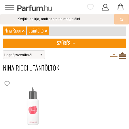
Nina Ricci
utántöltő
SZŰRÉS
NINA RICCI UTÁNTÖLTŐK