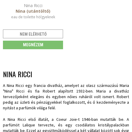
Nina Ricci
Nina (utántöltő)
eau de toilette hölgyeknek
NEM ELÉRHETŐ
MEGNÉZEM
NINA RICCI
A Nina Ricci egy francia divatház, amelyet az olasz származású Maria
"Nina" Ricci és fia Robert alapított 1932-ben. Maria a divatház
tervezőjeként elegáns és egyben nőies ruháiról volt ismert. Robert
pedig az üzleti és pénzügyekkel foglalkozott, és ő kezdeményezte a
nyitást a parfümök világa felé.
A Nina Ricci első illatát, a Coeur Joie-t 1946-ban mutatták be. A
parfümöt Lalique tervezte, és egy csodálatos kristálypalackban
mutatták be. Ezzel az együttműködéssel a két vállalat között sok évig