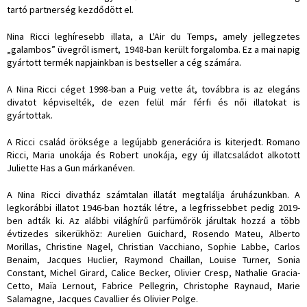
tartó partnerség kezdődött el.
Nina Ricci leghíresebb illata, a L'Air du Temps, amely jellegzetes
„galambos” üvegről ismert, 1948-ban került forgalomba. Ez a mai napig
gyártott termék napjainkban is bestseller a cég számára.
A Nina Ricci céget 1998-ban a Puig vette át, továbbra is az elegáns
divatot képviselték, de ezen felül már férfi és női illatokat is
gyártottak.
A Ricci család öröksége a legújabb generációra is kiterjedt. Romano
Ricci, Maria unokája és Robert unokája, egy új illatcsaládot alkotott
Juliette Has a Gun márkanéven.
A Nina Ricci divatház számtalan illatát megtalálja áruházunkban. A
legkorábbi illatot 1946-ban hozták létre, a legfrissebbet pedig 2019-
ben adták ki. Az alábbi világhírű parfümőrök járultak hozzá a több
évtizedes sikerükhöz: Aurelien Guichard, Rosendo Mateu, Alberto
Morillas, Christine Nagel, Christian Vacchiano, Sophie Labbe, Carlos
Benaim, Jacques Huclier, Raymond Chaillan, Louise Turner, Sonia
Constant, Michel Girard, Calice Becker, Olivier Cresp, Nathalie Gracia-
Cetto, Maïa Lernout, Fabrice Pellegrin, Christophe Raynaud, Marie
Salamagne, Jacques Cavallier és Olivier Polge.