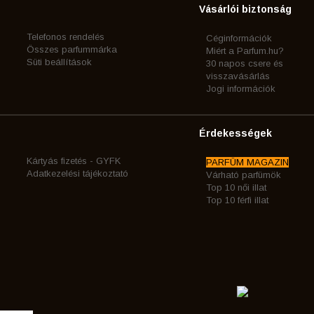
Vásárlói biztonság
Telefonos rendelés
Céginformációk
Összes parfummárka
Miért a Parfum.hu?
Süti beállítások
30 napos csere és
visszavásárlás
Jogi információk
Érdekességek
Kártyás fizetés - GYFK
PARFÜM MAGAZIN
Adatkezelési tájékoztató
Várható parfümök
Top 10 női illat
Top 10 férfi illat