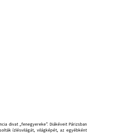
ncia divat „fenegyereke”. Diákéveit Párizsban
solták ízlésvilágát, világképét, az egyébként