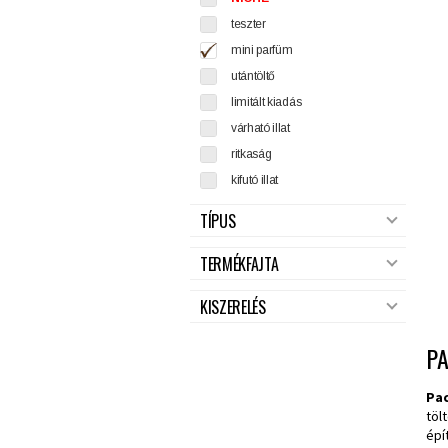
teszter
mini parfüm
utántöltő
limitált kiadás
várható illat
ritkaság
kifutó illat
TÍPUS
TERMÉKFAJTA
KISZERELÉS
P
Pa
töl
épí