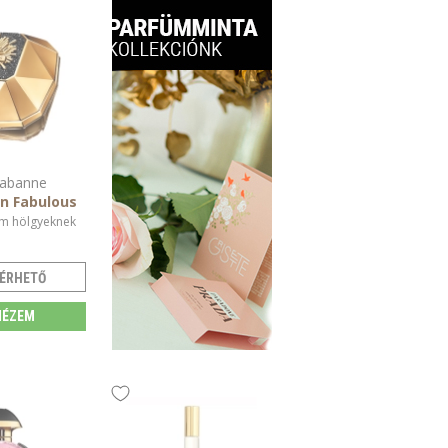
abanne
on Fabulous
m hölgyeknek
ÉRHETŐ
ÉZEM