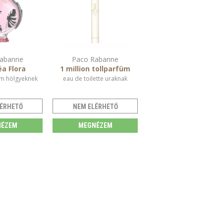
abanne
Paco Rabanne
a Flora
1 million tollparfüm
m hölgyeknek
eau de toilette uraknak
ÉRHETŐ
NEM ELÉRHETŐ
ÉZEM
MEGNÉZEM