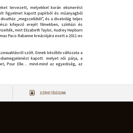
ket tervezett, melyekkel korán elismerést
melt figyelmet kapott papírból és műanyagból
vatház „megszelídült”, és a divatvilág teljes
észi kifejező erejét filmekben, színházi és
viselték, mint Elizabeth Taylor, Audrey Hepburn
almas Paco Rabanne kreációjára esett a 2011-es
 szexualitásról szólt. Ennek későbbi változata a
 médiamegjelenést kapott. melyet női párja, a
olet, Pour Elle… mind-mind az egyediség, az
ELÉRHETŐSÉGEINK