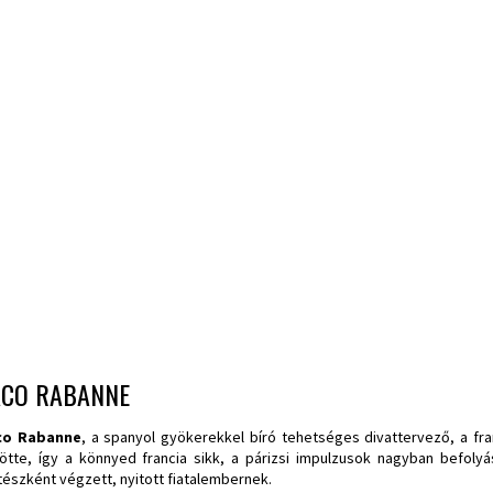
ACO RABANNE
co Rabanne
, a spanyol gyökerekkel bíró tehetséges divattervező, a fra
tötte, így a könnyed francia sikk, a párizsi impulzusok nagyban befolyá
tészként végzett, nyitott fiatalembernek.