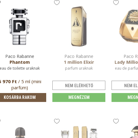
Paco Rabanne
Paco Rabanne
Paco R
Phantom
1 million Elixir
Lady Milli
eau de toilette uraknak
parfum uraknak
eau de parfu
5 970 Ft
/ 5 ml (mini
NEM ELÉRHETŐ
NEM EL
parfüm)
KOSÁRBA RAKOM
MEGNÉZEM
MEGN