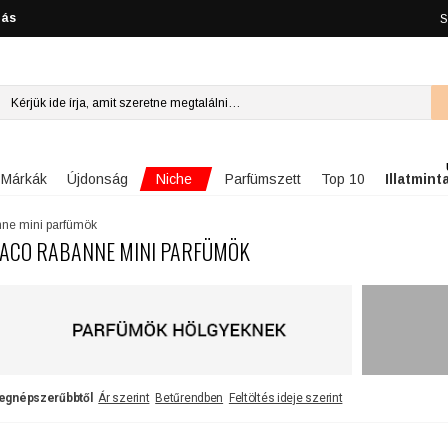
lás
S
Niche
Márkák
Újdonság
Parfümszett
Top 10
Illatmint
ne mini parfümök
ACO RABANNE MINI PARFÜMÖK
egnépszerűbbtől
Ár szerint
Betűrendben
Feltöltés ideje szerint