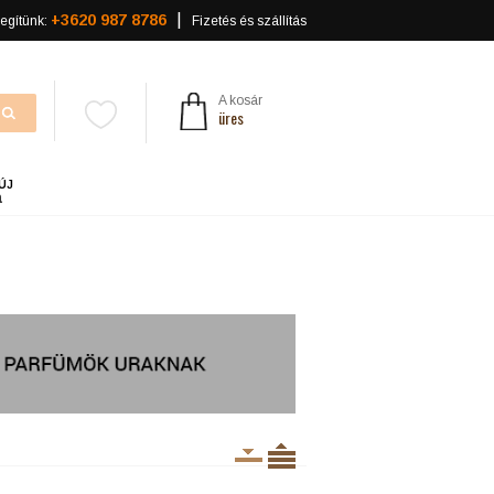
+3620 987 8786
egítünk:
Fizetés és szállítás
A kosár
üres
ÚJ
a