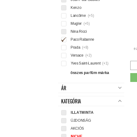
Kenzo
Lancôme
(+5)
Mugler
(+5)
Nina Ricci
Paco Rabanne
Prada
(+8)
e
Versace
(+2)
Yves Saint-Laurent
(+1)
összes parfüm márka
ÁR
KATEGÓRIA
ILLATMINTA
ÚJDONSÁG
AKCIÓS
NICHE