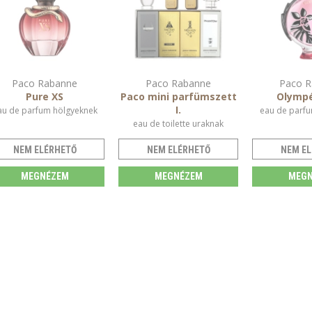
Paco Rabanne
Paco Rabanne
Paco R
Pure XS
Paco mini parfümszett
Olympé
I.
au de parfum hölgyeknek
eau de parfu
eau de toilette uraknak
NEM ELÉRHETŐ
NEM ELÉRHETŐ
NEM EL
MEGNÉZEM
MEGNÉZEM
MEGN