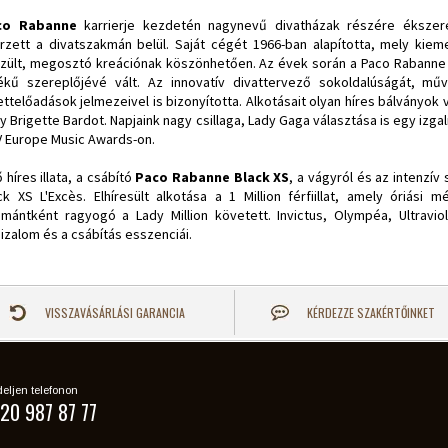
co Rabanne
karrierje kezdetén nagynevű divatházak részére ékszere
rzett a divatszakmán belül. Saját cégét 1966-ban alapította, mely kie
zült, megosztó kreációnak köszönhetően. Az évek során a Paco Rabanne di
ékű szereplőjévé vált. Az innovatív divattervező sokoldalúságát, műv
ettelőadások jelmezeivel is bizonyította. Alkotásait olyan híres bálványok 
y Brigette Bardot. Napjaink nagy csillaga, Lady Gaga választása is egy izg
 Europe Music Awards-on.
ő híres illata, a csábító
Paco Rabanne Black XS
, a vágyról és az intenzív
ck XS L'Excès. Elhíresült alkotása a 1 Million férfiillat, amely óriási
mántként ragyogó a Lady Million követett. Invictus, Olympéa, Ultravi
izalom és a csábítás esszenciái.
VISSZAVÁSÁRLÁSI GARANCIA
KÉRDEZZE SZAKÉRTŐINKET
eljen telefonon
20 987 87 77