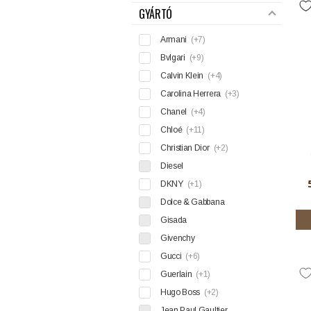
GYÁRTÓ
Armani
(+7)
Bvlgari
(+9)
Calvin Klein
(+4)
Carolina Herrera
(+3)
Chanel
(+4)
Chloé
(+11)
Christian Dior
(+2)
Diesel
DKNY
(+1)
Dolce & Gabbana
Gisada
Givenchy
Gucci
(+6)
Guerlain
(+1)
Hugo Boss
(+2)
Jean Paul Gaultier