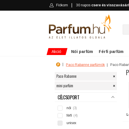
Fiókom
30 napos
csere és visszavásár
Akció
Női parfüm
Férfi parfüm
Paco Rabanne parfümök
Paco Raban
P
×
Paco Rabanne
×
mini parfüm
SZŰRÉS
CÉLCSOPORT
női
(3)
L
férfi
(4)
unisex