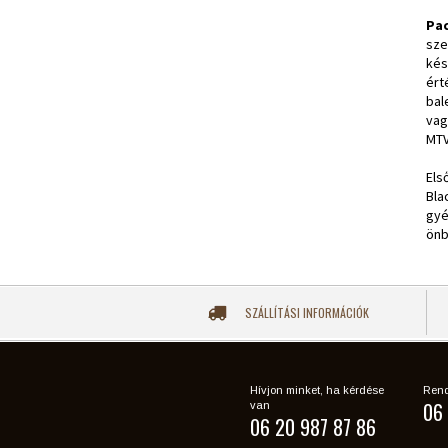
Pa
sze
kés
ért
bal
vag
MTV
Els
Bla
gyé
önb
SZÁLLÍTÁSI INFORMÁCIÓK
Hívjon minket, ha kérdése
Rend
06 
van
06 20 987 87 86