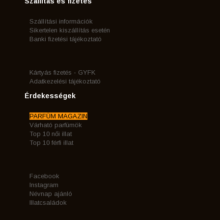
Szállítás és fizetés
Szállítási információk
Sikertelen kiszállítás esetén
Banki fizetési tájékoztató
Kártyás fizetés - GYFK
Adatkezelési tájékoztató
Érdekességek
PARFÜM MAGAZIN
Várható parfümök
Top 10 női illat
Top 10 férfi illat
Facebook
Instagram
Névnap ajánló
Illatcsaládok