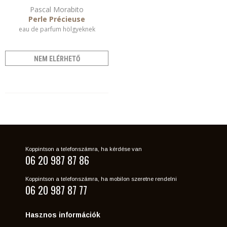
Pascal Morabito
Perle Précieuse
eau de parfum hölgyeknek
NEM ELÉRHETŐ
Koppintson a telefonszámra, ha kérdése van
06 20 987 87 86
Koppintson a telefonszámra, ha mobilon szeretne rendelni
06 20 987 87 77
Hasznos információk