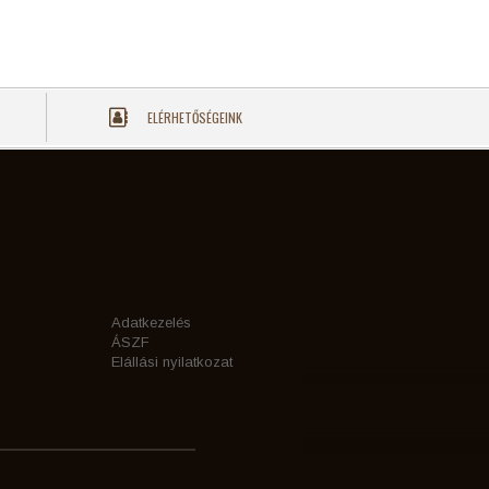
ELÉRHETŐSÉGEINK
Adatkezelés
ÁSZF
Elállási nyilatkozat