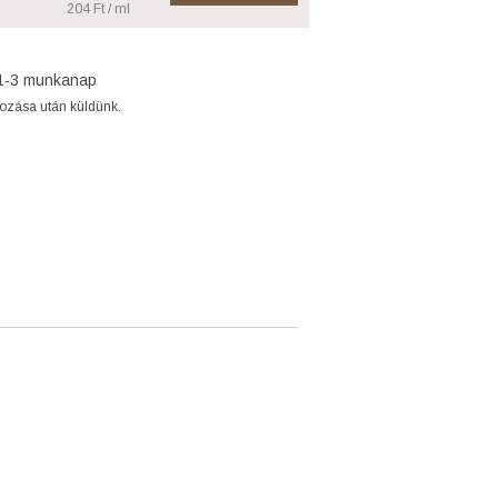
204 Ft / ml
1-3 munkanap
gozása után küldünk.