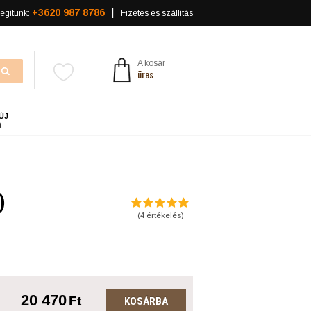
+3620 987 8786
egítünk:
Fizetés és szállítás
A kosár
üres
ÚJ
a
)
(
4
értékelés)
20 470
Ft
KOSÁRBA