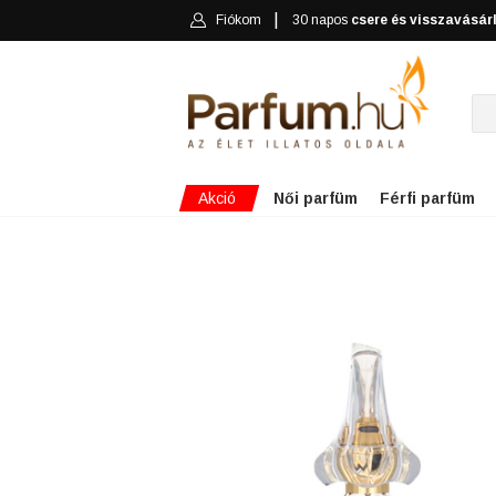
Fiókom
30 napos
csere és visszavásár
Akció
Női parfüm
Férfi parfüm