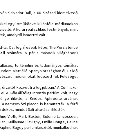
evén Salvador Dalí, a XX. Század kiemelkedő
szekkel együttműködve különféle médiumokon
iselte. A korai realisztikus festmények, mint
ek, amelyről ismertté vált.
d-tal. Dalí leghíresebb képe, The Persistence
Dalí
számára. A pár a második világháború
 vallásos, történelmi és tudományos témákat
 uralom alatt álló Spanyolországban él. Ez idő
művészeti médiumokat fedezett fel. Felesége,
g érzetét közvetíti a legjobban." A Cofinluxe-
 el. A Gála állítólag intenzív parfüm volt, nagy
ménye ihlette, a Knidosi Aphrodité arcának
n a nemzetközi piacon is bemutatták. A férfi
dekes, mindet Dalí alkotásai ihlették.
ine Vieth, Mark Buxton, Sidonie Lancesseur,
ian, Guillaume Flavigny, Emilie Bouge, Celine
 és Daphne Bugey parfümkészítők munkálkodnak