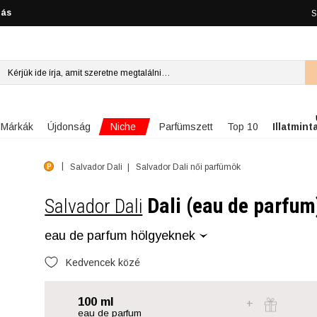
lás
S
Niche
Márkák
Újdonság
Parfümszett
Top 10
Illatmint
Salvador Dali
Salvador Dali női parfümök
Dali (eau de parfum
Salvador Dali
eau de parfum hölgyeknek
Kedvencek közé
100 ml
eau de parfum