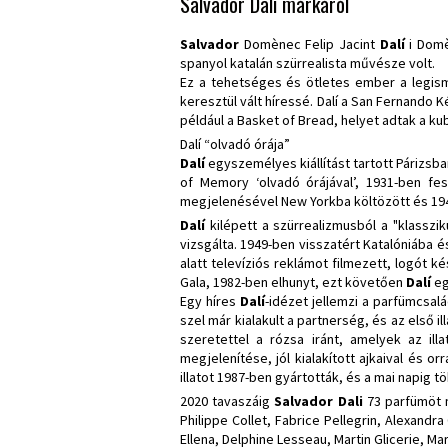
Salvador Dali márkáról
Salvador
Domènec Felip Jacint
Dalí
i Domè
spanyol katalán szürrealista művésze volt.
Ez a tehetséges és ötletes ember a legism
keresztül vált híressé. Dalí a San Fernando 
például a Basket of Bread, helyet adtak a kub
Dalí “olvadó órája”
Dalí
egyszemélyes kiállítást tartott Párizsba
of Memory ‘olvadó órájával’, 1931-ben fe
megjelenésével New Yorkba költözött és 1940
Dalí
kilépett a szürrealizmusból a "klassz
vizsgálta. 1949-ben visszatért Katalóniába és
alatt televíziós reklámot filmezett, logót 
Gala, 1982-ben elhunyt, ezt követően
Dalí
eg
Egy híres
Dalí
-idézet jellemzi a parfümcsalá
szel már kialakult a partnerség, és az első il
szeretettel a rózsa iránt, amelyek az ill
megjelenítése, jól kialakított ajkaival és 
illatot 1987-ben gyártották, és a mai napig 
2020 tavaszáig
Salvador Dali
73 parfümöt m
Philippe Collet, Fabrice Pellegrin, Alexandr
Ellena, Delphine Lesseau, Martin Glicerie, 