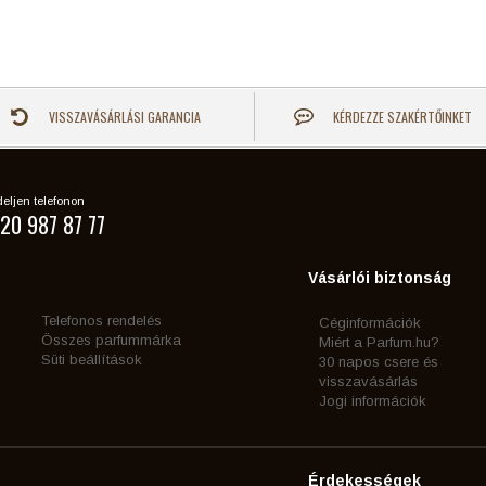
VISSZAVÁSÁRLÁSI GARANCIA
KÉRDEZZE SZAKÉRTŐINKET
eljen telefonon
20 987 87 77
Vásárlói biztonság
Telefonos rendelés
Céginformációk
Összes parfummárka
Miért a Parfum.hu?
Süti beállítások
30 napos csere és
visszavásárlás
Jogi információk
Érdekességek