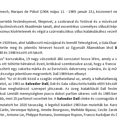
nech, Marquis de Púbol (1904. május 11. - 1989. január 23.), közismert n
ertebb festményeivel, filmjeivel, a szobraival és fotóival és a művé
Képzőművészeti Akadémián tanult, ahol excentrikus személyes stílusát képv
izmus kísérleteinek és végül a szürrealisztikus stílus kialakulásához vezett
n 1929-ben, ahol találkozott múzsájával és leendõ feleségével, a Gala Eluar
stette meg és jelentős hírnevet hozott az Egyesült Államokban lévő
 és 1948 között ott lakott.
ikus" korszakába, 19 nagy vászonból álló sorozatot hozva létre, amely a
 ott töltötte hátralevő éveit, kritikával szembesülve azzal, hogy a francia
készített egy cukorka márka és az Eurovíziós dalverseny számára, és új 
észsége jelentősen megromlott. Dalí 1989-ben elhunyt.
dot: "Az öt érzék közül a szaglás vitathatatlanul az, amely a halhatatlansá
latot, az 1983-as
Salvador Dalí
, Dali és Gala választotta halála előtt készült
atban meghatározó szerepet játszanak. Az üveg kialakítását Dalí fest
orrával. Limitált mennyiségben piacra dobot parfüm sikeres volt és 1985-be
több, mint 25 parfümöt vezettek be. A
Salvador Dalí
címke és csomagolás ér
utatott be 2020 tavaszáig. A legelső kiadást 1983-ban mutatták be. Karol
a Carlin, Veronique Nyberg, Amelie Bourgeois, Mathilde Bijaoui, Cecile Zarok
Martin , Antoine Lie, Philippe Romano, Dominique Ropion, Francis Kurkdjian