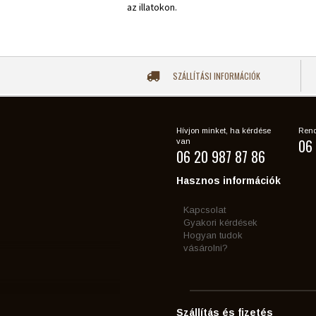
az illatokon.
SZÁLLÍTÁSI INFORMÁCIÓK
Hívjon minket, ha kérdése
Rend
06 
van
06 20 987 87 86
Hasznos információk
Kapcsolat
Gyakori kérdések
Hogyan tudok
vásárolni?
Szállítás és fizetés