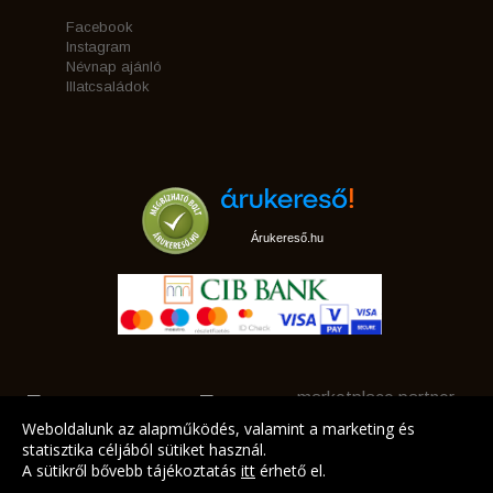
Facebook
Instagram
Névnap ajánló
Illatcsaládok
Árukereső.hu
marketplace partner
Weboldalunk az alapműködés, valamint a marketing és
statisztika céljából sütiket használ.
A sütikről bővebb tájékoztatás
itt
érhető el.