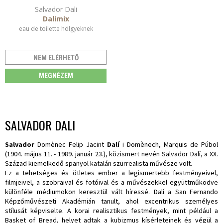
Salvador Dali
Dalimix
eau de toilette hölgyeknek
NEM ELÉRHETŐ
MEGNÉZEM
SALVADOR DALI
Salvador
Domènec Felip Jacint
Dalí
i Domènech, Marquis de Púbol
(1904. május 11. - 1989. január 23.), közismert nevén Salvador Dalí, a XX.
Század kiemelkedő spanyol katalán szürrealista művésze volt.
Ez a tehetséges és ötletes ember a legismertebb festményeivel,
filmjeivel, a szobraival és fotóival és a művészekkel együttműködve
különféle médiumokon keresztül vált híressé. Dalí a San Fernando
Képzőművészeti Akadémián tanult, ahol excentrikus személyes
stílusát képviselte. A korai realisztikus festmények, mint például a
Basket of Bread, helyet adtak a kubizmus kísérleteinek és végül a