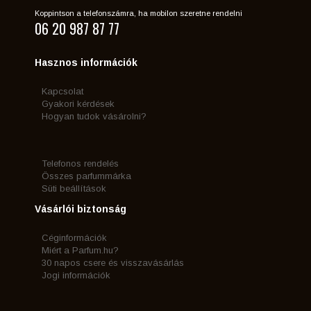
Koppintson a telefonszámra, ha mobilon szeretne rendelni
06 20 987 87 77
Hasznos információk
Kapcsolat
Gyakori kérdések
Hogyan tudok vásárolni?
Telefonos rendelés
Összes parfummárka
Süti beállítások
Vásárlói biztonság
Céginformációk
Miért a Parfum.hu?
30 napos csere és visszavásárlás
Jogi információk