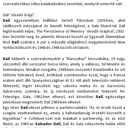
szürrealisztikus stílus kialakulásához vezettek, amelyről ismertté vált.
Dalí “olvadó órája”
Dalí
egyszemélyes kiállítást tartott Párizsban 1929-ben, ahol
találkozott múzsájával és leendõ feleségével, a Gala Eluard-tal. Dalí
leghíresebb képe, The Persistence of Memory ‘olvadó órájával’, 1931-
ben festette meg és jelentős hírnevet hozott az Egyesült Államokban
lévő
Dalí
számára. A pár a második világháború megjelenésével New
Yorkba költözött és 1940 és 1948 között ott lakott.
Dalí
kilépett a szürrealizmusból a "klasszikus" korszakába, 19 nagy
vászonból álló sorozatot hozva létre, amely a vallásos, történelmi és
tudományos témákat vizsgálta. 1949-ben visszatért Katalóniába és ott
töltötte hátralevő éveit, kritikával szembesülve azzal, hogy a francia
uralom alatt álló Spanyolországban él. Ez idő alatt televíziós reklámot
filmezett, logót készített egy cukorka márka és az Eurovíziós
dalverseny számára, és új művészeti médiumokat fedezett fel.
Felesége, Gala, 1982-ben elhunyt, ezt követően
Dalí
egészsége
jelentősen megromlott. Dalí 1989-ben elhunyt.
Egy híres
Dalí
-idézet jellemzi a parfümcsaládot: "Az öt érzék közül a
szaglás vitathatatlanul az, amely a halhatatlanság érzetét közvetíti a
legjobban." A Cofinluxe-szel már kialakult a partnerség, és az első
illatot, az 1983-as
Salvador Dalí
, Dali és Gala választotta halála előtt