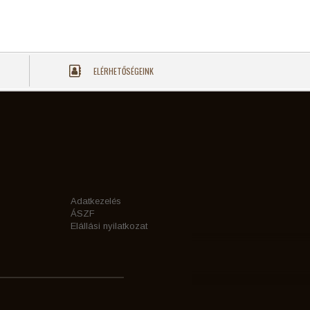
ELÉRHETŐSÉGEINK
Adatkezelés
ÁSZF
Elállási nyilatkozat