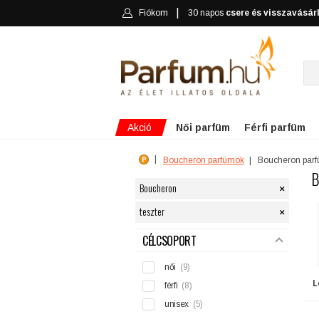
Fiókom
30 napos
csere és visszavásár
Akció
Női parfüm
Férfi parfüm
Boucheron parfümök
Boucheron par
B
×
Boucheron
×
teszter
SZŰRÉS
CÉLCSOPORT
női
(9)
L
férfi
(8)
unisex
(5)