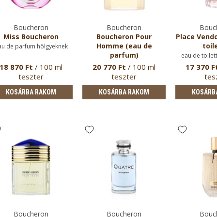
Boucheron
Boucheron
Bouc
Miss Boucheron
Boucheron Pour
Place Vend
Homme (eau de
toil
au de parfum hölgyeknek
parfum)
eau de toilet
eau de parfum uraknak
18 870 Ft
/ 100 ml
20 770 Ft
/ 100 ml
17 370 F
teszter
teszter
tes
KOSÁRBA RAKOM
KOSÁRBA RAKOM
KOSÁRB
Boucheron
Boucheron
Bouc