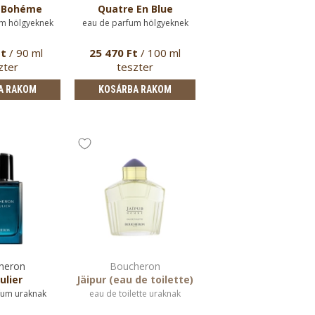
 Bohéme
Quatre En Blue
m hölgyeknek
eau de parfum hölgyeknek
Ft
/ 90 ml
25 470 Ft
/ 100 ml
zter
teszter
A RAKOM
KOSÁRBA RAKOM
heron
Boucheron
ulier
Jäipur (eau de toilette)
fum uraknak
eau de toilette uraknak