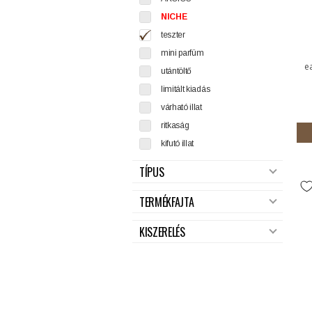
NICHE
teszter
mini parfüm
e
utántöltő
limitált kiadás
várható illat
ritkaság
kifutó illat
TÍPUS
TERMÉKFAJTA
KISZERELÉS