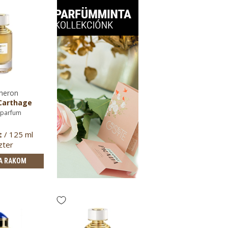
heron
Carthage
 parfum
t
/ 125 ml
zter
A RAKOM