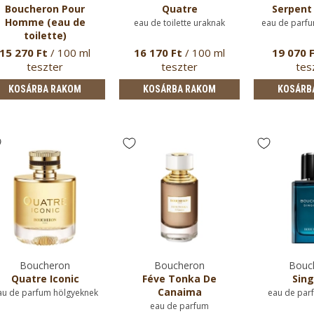
Boucheron Pour
Quatre
Serpent
Homme (eau de
eau de toilette uraknak
eau de parfu
toilette)
eau de toilette uraknak
15 270 Ft
/ 100 ml
16 170 Ft
/ 100 ml
19 070 
teszter
teszter
tes
KOSÁRBA RAKOM
KOSÁRBA RAKOM
KOSÁRB
Boucheron
Boucheron
Bouc
Quatre Iconic
Féve Tonka De
Sing
Canaima
au de parfum hölgyeknek
eau de par
eau de parfum