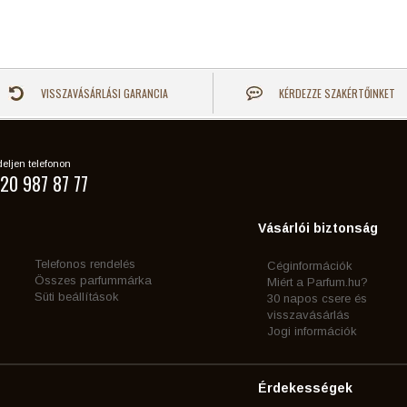
VISSZAVÁSÁRLÁSI GARANCIA
KÉRDEZZE SZAKÉRTŐINKET
eljen telefonon
20 987 87 77
Vásárlói biztonság
Telefonos rendelés
Céginformációk
Összes parfummárka
Miért a Parfum.hu?
Süti beállítások
30 napos csere és
visszavásárlás
Jogi információk
Érdekességek