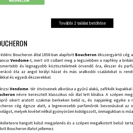
MEGNÉZEM
További
2
találat betöltése
OUCHERON
rédéric Boucheron által 1858-ban alapított
Boucheron
ékszergyártó cég a 
rancia
Vendome
-t, mert ott csillant meg a legszebben a napfény a brili
ismertebb és legnagyobb köztiszteletnek örvendő óra, ékszer és parf
eráció óta az angol királyi házat és más uralkodói családokat is re
rákkal és egyedi ékszerekkel.
árizsi
Vendome
- tér ötvöseinek alkotása a gyűrű alakú, zafírkék kupakkal
ucheron
névre keresztelt klasszikus női illat lett kínálva. A szépen 
öprő sikert aratott szakmai berkeken belül is, és napjainkig egyike a
cheron cég égisze alatt, a legnevesebb parfümőrök bevonásával az idő
világot, melyek kivétel nélkül gyönyörűen kidolgozott, önmagukban is mű
ökéletesre hangolt külső megjelenés és a szépen megalkotott belső tar
dott Boucheron illatot jellemez.