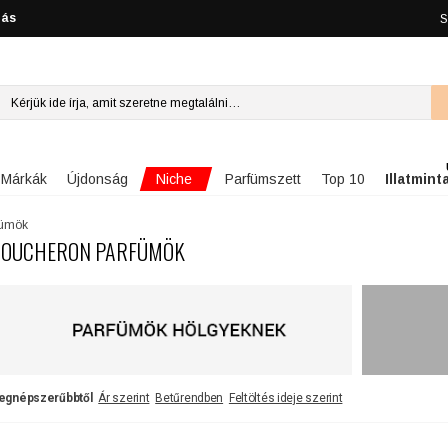
lás
S
Niche
Márkák
Újdonság
Parfümszett
Top 10
Illatmint
fümök
OUCHERON PARFÜMÖK
egnépszerűbbtől
Ár szerint
Betűrendben
Feltöltés ideje szerint