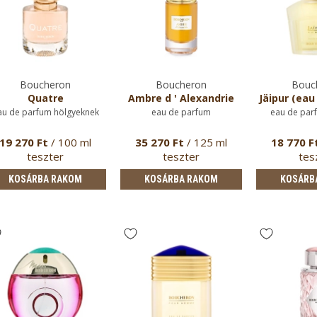
Boucheron
Boucheron
Bouc
Quatre
Ambre d ' Alexandrie
Jäipur (eau
au de parfum hölgyeknek
eau de parfum
eau de par
19 270 Ft
/ 100 ml
35 270 Ft
/ 125 ml
18 770 F
teszter
teszter
tes
KOSÁRBA RAKOM
KOSÁRBA RAKOM
KOSÁRB