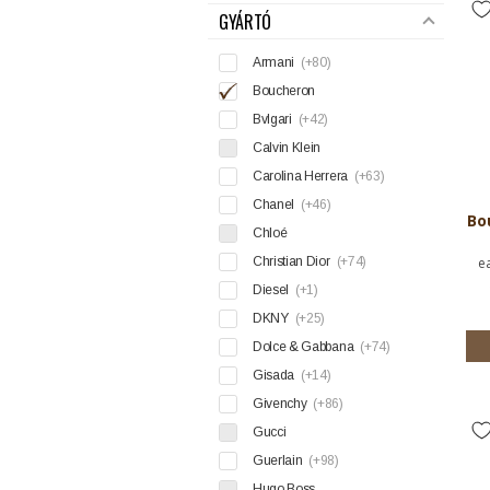
GYÁRTÓ
Armani
(+80)
Boucheron
Bvlgari
(+42)
Calvin Klein
Carolina Herrera
(+63)
Chanel
(+46)
Bo
Chloé
Christian Dior
(+74)
e
Diesel
(+1)
DKNY
(+25)
Dolce & Gabbana
(+74)
Gisada
(+14)
Givenchy
(+86)
Gucci
Guerlain
(+98)
Hugo Boss