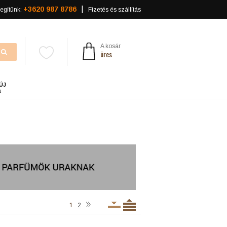
+3620 987 8786
egítünk:
Fizetés és szállítás
A kosár
üres
ÚJ
a
»
1
2