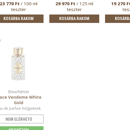
23 770 Ft
/ 100 ml
29 970 Ft
/ 125 ml
19 270 F
teszter
teszter
tes
KOSÁRBA RAKOM
KOSÁRBA RAKOM
KOSÁRB
Boucheron
lace Vendome White
Gold
au de parfum hölgyeknek
NEM ELÉRHETŐ