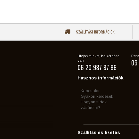
SZÁLLÍTÁSI INFORMÁCIÓK
Hívjon minket, ha kérdése
Rend
06 
van
06 20 987 87 86
Hasznos információk
Kapcsolat
Gyakori kérdések
Hogyan tudok
vásárolni?
Szállítás és fizetés