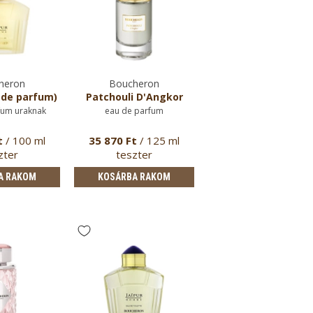
heron
Boucheron
 de parfum)
Patchouli D'Angkor
fum uraknak
eau de parfum
t
/ 100 ml
35 870 Ft
/ 125 ml
zter
teszter
A RAKOM
KOSÁRBA RAKOM