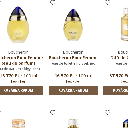
Boucheron
Boucheron
Bouc
ucheron Pour Femme
Boucheron Pour Femme
OUD de 
(eau de parfum)
eau de toilette hölgyeknek
eau de
au de parfum hölgyeknek
18 770 Ft
/ 100 ml
16 570 Ft
/ 100 ml
37 570 F
teszter
teszter
tes
KOSÁRBA RAKOM
KOSÁRBA RAKOM
KOSÁRB