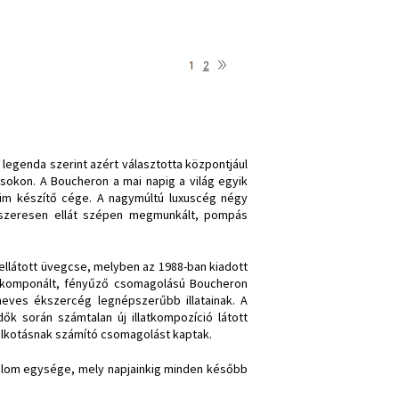
»
1
2
legenda szerint azért választotta központjául
ánsokon. A Boucheron a mai napig a világ egyik
üm készítő cége. A nagymúltú luxuscég négy
ndszeresen ellát szépen megmunkált, pompás
 ellátott üvegcse, melyben az 1988-ban kiadott
megkomponált, fényűző csomagolású Boucheron
 neves ékszercég legnépszerűbb illatainak. A
k során számtalan új illatkompozíció látott
alkotásnak számító csomagolást kaptak.
talom egysége, mely napjainkig minden később