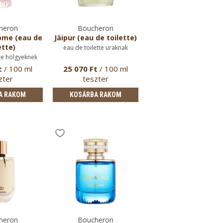
heron
Boucheron
ome (eau de
Jäipur (eau de toilette)
ette)
eau de toilette uraknak
te hölgyeknek
t
/ 100 ml
25 070 Ft
/ 100 ml
zter
teszter
A RAKOM
KOSÁRBA RAKOM
heron
Boucheron