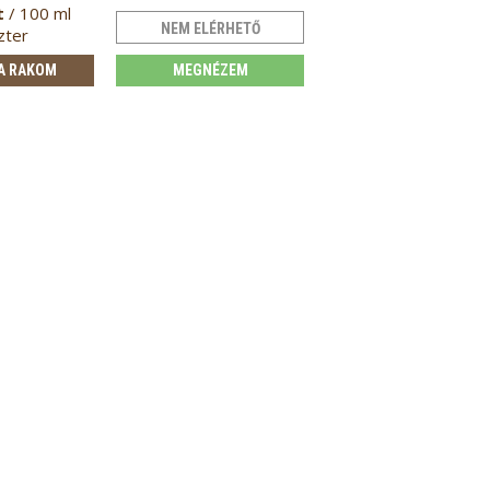
t
/ 100 ml
NEM ELÉRHETŐ
zter
A RAKOM
MEGNÉZEM