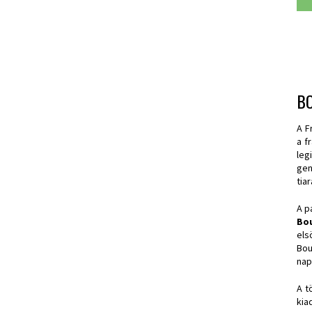
B
A F
a f
leg
gen
tia
A p
Bo
els
Bou
nap
A t
kia