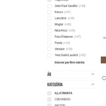
Jean Paul Gaultier
(+44)
Kenzo
(+67)
Lancôme
(+39)
Mugler
(+45)
Nina Ricci
(+28)
Paco Rabanne
(+67)
e
Prada
(+24)
Versace
(+36)
Yves Saint-Laurent
(+50)
összes parfüm márka
ÁR
KATEGÓRIA
ILLATMINTA
ÚJDONSÁG
AKCIÓS