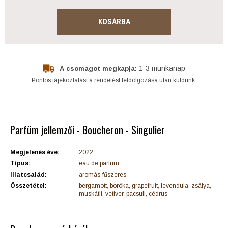
KOSÁRBA
1-3 munkanap
A csomagot megkapja:
Pontos tájékoztatást a rendelést feldolgozása után küldünk.
Parfüm jellemzői - Boucheron - Singulier
Megjelenés éve:
2022
Típus:
eau de parfum
Illatcsalád:
aromás-fűszeres
Összetétel:
bergamott, boróka, grapefruit, levendula, zsálya,
muskátli, vetiver, pacsuli, cédrus