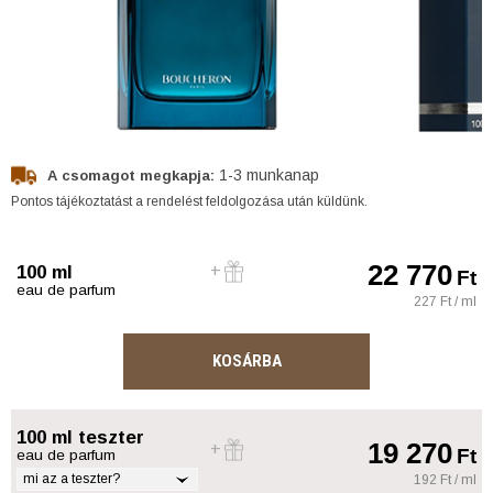
1-3 munkanap
A csomagot megkapja:
Pontos tájékoztatást a rendelést feldolgozása után küldünk.
22 770
100 ml
Ft
eau de parfum
227 Ft / ml
KOSÁRBA
100 ml teszter
19 270
Ft
eau de parfum
mi az a teszter?
192 Ft / ml