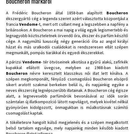
Boucheron márkáról
A Frédéric Boucheron által 1858-ban alapított
Boucheron
ékszergyártó cég a legenda szerint azért választotta központjául a
francia
Vendome
-t, mert ott csillant meg a legszebben a napfény a
briliánsokon. A Boucheron a mai napig a világ egyik legismertebb és
legnagyobb köztiszteletnek örvendő óra, ékszer és parfüm készítő
cége. A nagymúltú luxuscég négy generáció óta az angol királyi
házat és más uralkodói családokat is rendszeresen ellát szépen
megmunkált, pompás tiarákkal és egyedi ékszerekkel.
A párizsi
Vendome
- tér ötvöseinek alkotása a gyűrű alakú, zafírkék
kupakkal ellátott üvegcse, melyben az 1988-ban kiadott
Boucheron
névre keresztelt klasszikus női illat lett kínálva. A
szépen megkomponált, fényűző csomagolású Boucheron elsöprő
sikert aratott szakmai berkeken belül is, és napjainkig egyike a
neves ékszercég legnépszerűbb illatainak. A Boucheron cég égisze
alatt, a legnevesebb parfümőrök bevonásával az idők során
számtalan új illatkompozíció látott napvilágot, melyek kivétel nélkül
gyönyörűen kidolgozott, önmagukban is műalkotásnak számító
csomagolást kaptak.
A tökéletesre hangolt külső megjelenés és a szépen megalkotott
belső tartalom egysége, mely napjainkig minden később kiadott
Boucheron illatot jellemez.