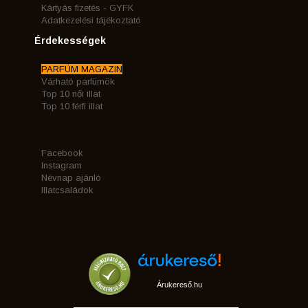
Kártyás fizetés - GYFK
Adatkezelési tájékoztató
Érdekességek
PARFÜM MAGAZIN
Várható parfümök
Top 10 női illat
Top 10 férfi illat
Facebook
Instagram
Névnap ajánló
Illatcsaládok
Árukereső.hu