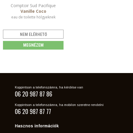
Comptoir Sud Pacifique
Vanille Coco
eau de toilette hölgyeknek
NEM ELÉRHETŐ
MEGNÉZEM
Koppintson a telefonszámra, ha kérdése van
06 20 987 87 86
Koppintson a telefonszámra, ha mobilon szeretne rendelni
06 20 987 87 77
Hasznos információk