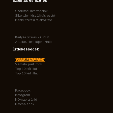
Szállítás és fizetés
Szállítási információk
Sikertelen kiszállítás esetén
Banki fizetési tájékoztató
Kártyás fizetés - GYFK
Adatkezelési tájékoztató
Érdekességek
PARFÜM MAGAZIN
Várható parfümök
Top 10 női illat
Top 10 férfi illat
Facebook
Instagram
Névnap ajánló
Illatcsaládok