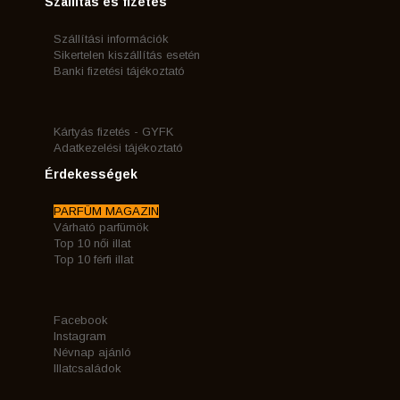
Szállítás és fizetés
Szállítási információk
Sikertelen kiszállítás esetén
Banki fizetési tájékoztató
Kártyás fizetés - GYFK
Adatkezelési tájékoztató
Érdekességek
PARFÜM MAGAZIN
Várható parfümök
Top 10 női illat
Top 10 férfi illat
Facebook
Instagram
Névnap ajánló
Illatcsaládok