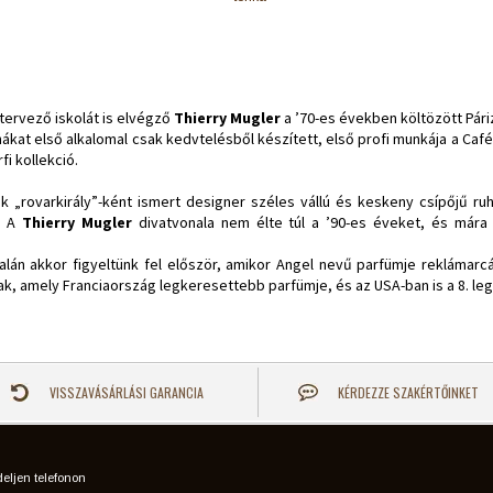
tervező iskolát is elvégző
Thierry Mugler
a ’70-es években költözött Páriz
ákat első alkalomal csak kedvtelésből készített, első profi munkája a Café
fi kollekció.
„rovarkirály”-ként ismert designer széles vállú és keskeny csípőjű ruhái
. A
Thierry Mugler
divatvonala nem élte túl a ’90-es éveket, és mára 
lán akkor figyeltünk fel először, amikor Angel nevű parfümje rekláma
nak, amely Franciaország legkeresettebb parfümje, és az USA-ban is a 8. le
VISSZAVÁSÁRLÁSI GARANCIA
KÉRDEZZE SZAKÉRTŐINKET
eljen telefonon