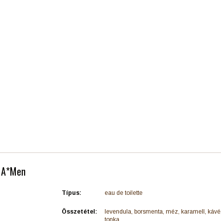
- A*Men
Típus:
eau de toilette
Összetétel:
levendula, borsmenta, méz, karamell, kávé,
tonka