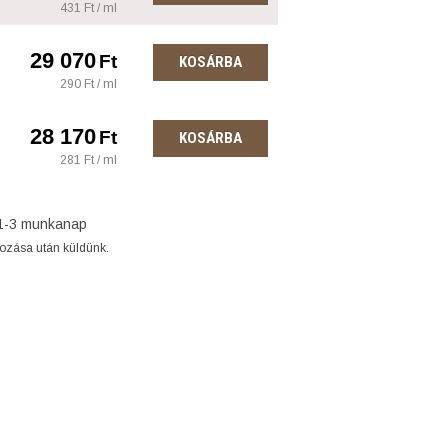
431 Ft / ml
29 070
Ft
KOSÁRBA
290 Ft / ml
28 170
Ft
KOSÁRBA
281 Ft / ml
1-3 munkanap
gozása után küldünk.