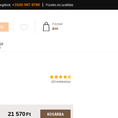
+3620 987 8786
egítünk:
Fizetés és szállítás
A kosár
üres
ÚJ
a
(
52
értékelés)
21 570
Ft
KOSÁRBA