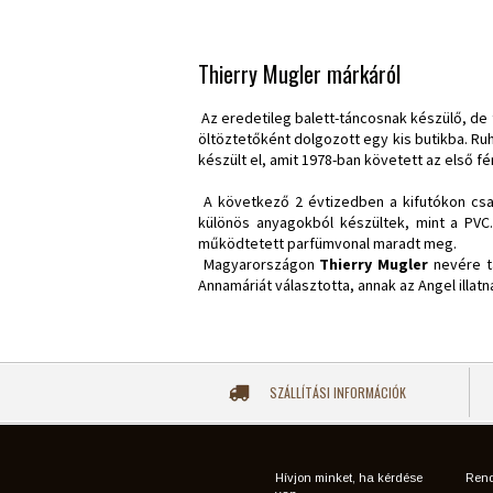
Thierry Mugler márkáról
Az eredetileg balett-táncosnak készülő, de 
öltöztetőként dolgozott egy kis butikba. Ruh
készült el, amit 1978-ban követett az első fér
A következő 2 évtizedben a kifutókon csak 
különös anyagokból készültek, mint a PVC
működtetett parfümvonal maradt meg.
Magyarországon
Thierry Mugler
nevére ta
Annamáriát választotta, annak az Angel illat
SZÁLLÍTÁSI INFORMÁCIÓK
Hívjon minket, ha kérdése
Rend