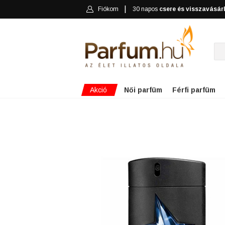
Fiókom
30 napos
csere és visszavásár
Akció
Női parfüm
Férfi parfüm