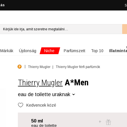
lás
S
Niche
Márkák
Újdonság
Parfümszett
Top 10
Illatmint
Thierry Mugler
Thierry Mugler férfi parfümök
A*Men
Thierry Mugler
eau de toilette uraknak
Kedvencek közé
50 ml
eau de toilette