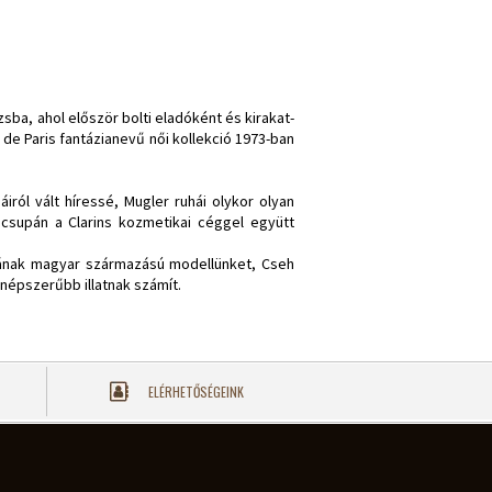
sba, ahol először bolti eladóként és kirakat-
 de Paris fantázianevű női kollekció 1973-ban
ról vált híressé, Mugler ruhái olykor olyan
csupán a Clarins kozmetikai céggel együtt
rcának magyar származású modellünket, Cseh
gnépszerűbb illatnak számít.
ELÉRHETŐSÉGEINK