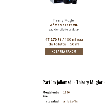
Thierry Mugler
A*Men szett VII.
eau de toilette uraknak
47 270 Ft
/ 100 ml eau
de toilette + 50 ml
tusfürdő
KOSÁRBA RAKOM
Parfüm jellemzői - Thierry Mugler 
Megjelenés
1996
éve:
Illatcsalád:
ámbrás-fás