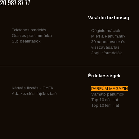
20 987 87 77
Vásárlói biztonság
Telefonos rendelés
Céginformációk
Összes parfummárka
Miért a Parfum.hu?
Süti beállítások
30 napos csere és
visszavásárlás
Jogi információk
Érdekességek
Kártyás fizetés - GYFK
PARFÜM MAGAZIN
Adatkezelési tájékoztató
Várható parfümök
Top 10 női illat
Top 10 férfi illat