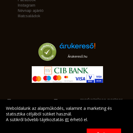
Instagram
Névnap ajánló
Illatcsaládok
Árukereső.hu
marketplace partner
Weboldalunk az alapműködés, valamint a marketing és
statisztika céljából sütiket használ.
A sütikről bővebb tájékoztatás
itt
érhető el.
A LEGJOBB AJÁNLATAINK AZ ÖN CÍMÉRE!