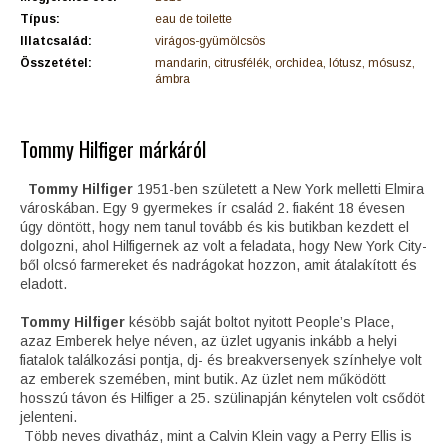
Típus:
eau de toilette
Illatcsalád:
virágos-gyümölcsös
Összetétel:
mandarin, citrusfélék, orchidea, lótusz, mósusz,
ámbra
Tommy Hilfiger márkáról
Tommy Hilfiger
1951-ben született a New York melletti Elmira
városkában. Egy 9 gyermekes ír család 2. fiaként 18 évesen
úgy döntött, hogy nem tanul tovább és kis butikban kezdett el
dolgozni, ahol Hilfigernek az volt a feladata, hogy New York City-
ből olcsó farmereket és nadrágokat hozzon, amit átalakított és
eladott.
Tommy Hilfiger
késöbb saját boltot nyitott People’s Place,
azaz Emberek helye néven, az üzlet ugyanis inkább a helyi
fiatalok találkozási pontja, dj- és breakversenyek színhelye volt
az emberek szemében, mint butik. Az üzlet nem működött
hosszú távon és Hilfiger a 25. szülinapján kénytelen volt csődöt
jelenteni.
Több neves divatház, mint a Calvin Klein vagy a Perry Ellis is