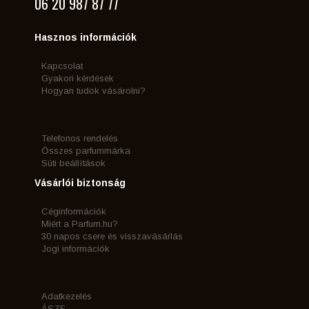
06 20 987 87 77
Hasznos információk
Kapcsolat
Gyakori kérdések
Hogyan tudok vásárolni?
Telefonos rendelés
Összes parfummárka
Süti beállítások
Vásárlói biztonság
Céginformációk
Miért a Parfum.hu?
30 napos csere és visszavásárlás
Jogi információk
Adatkezelés
ÁSZF