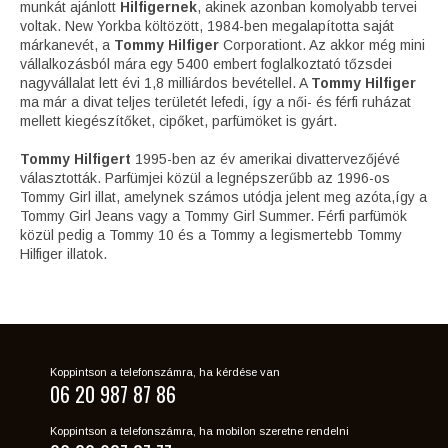
munkát ajánlott
Hilfigernek
, akinek azonban komolyabb tervei
voltak. New Yorkba költözött, 1984-ben megalapította saját
márkanevét, a
Tommy Hilfiger
Corporationt. Az akkor még mini
vállalkozásból mára egy 5400 embert foglalkoztató tőzsdei
nagyvállalat lett évi 1,8 milliárdos bevétellel. A
Tommy Hilfiger
ma már a divat teljes területét lefedi, így a női- és férfi ruházat
mellett kiegészítőket, cipőket, parfümöket is gyárt.
Tommy Hilfigert
1995-ben az év amerikai divattervezőjévé
választották. Parfümjei közül a legnépszerűbb az 1996-os
Tommy Girl illat, amelynek számos utódja jelent meg azóta,így a
Tommy Girl Jeans vagy a Tommy Girl Summer. Férfi parfümök
közül pedig a Tommy 10 és a Tommy a legismertebb Tommy
Hilfiger illatok.
Koppintson a telefonszámra, ha kérdése van
06 20 987 87 86
Koppintson a telefonszámra, ha mobilon szeretne rendelni