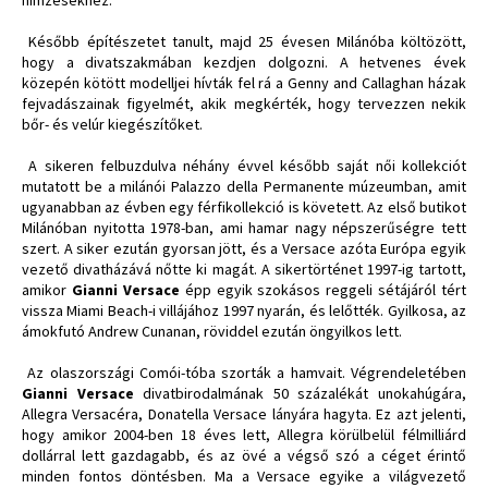
Később építészetet tanult, majd 25 évesen Milánóba költözött,
hogy a divatszakmában kezdjen dolgozni. A hetvenes évek
közepén kötött modelljei hívták fel rá a Genny and Callaghan házak
fejvadászainak figyelmét, akik megkérték, hogy tervezzen nekik
bőr- és velúr kiegészítőket.
A sikeren felbuzdulva néhány évvel később saját női kollekciót
mutatott be a milánói Palazzo della Permanente múzeumban, amit
ugyanabban az évben egy férfikollekció is követett. Az első butikot
Milánóban nyitotta 1978-ban, ami hamar nagy népszerűségre tett
szert. A siker ezután gyorsan jött, és a Versace azóta Európa egyik
vezető divatházává nőtte ki magát. A sikertörténet 1997-ig tartott,
amikor
Gianni Versace
épp egyik szokásos reggeli sétájáról tért
vissza Miami Beach-i villájához 1997 nyarán, és lelőtték. Gyilkosa, az
ámokfutó Andrew Cunanan, röviddel ezután öngyilkos lett.
Az olaszországi Comói-tóba szorták a hamvait. Végrendeletében
Gianni Versace
divatbirodalmának 50 százalékát unokahúgára,
Allegra Versacéra, Donatella Versace lányára hagyta. Ez azt jelenti,
hogy amikor 2004-ben 18 éves lett, Allegra körülbelül félmilliárd
dollárral lett gazdagabb, és az övé a végső szó a céget érintő
minden fontos döntésben. Ma a Versace egyike a világvezető