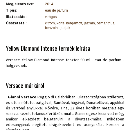
Megjelenés éve:
2014
Típus:
eau de parfum
Illatcsalád:
virágos
Összetétel:
citrom, körte, bergamott, jázmin, osmanthus,
benzoin, guajak
Yellow Diamond Intense termék leírása
Versace Yellow Diamond Intense teszter 90 ml - eau de parfum -
hölgyeknek.
Versace márkáról
Gianni Versace
Reggio di Calabriában, Olaszországban született,
és ott is nőtt fel bátyjával, Santóval, húgával, Donatellával, apjukkal
és varrónő anyjukkal. Nővére, Tina, 12 éves korában meghalt egy
rosszul kezelt tetanuszfertőzés miatt. Gianni egész kicsi volt még,
amikor elkezdett beletanulni a divatszakmába, miközben
édesanyjának segített drágaköveket és aranyszálat keresni a
hímzésekhez.