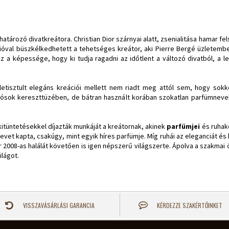
tározó divatkreátora. Christian Dior szárnyai alatt, zsenialitása hamar fel
cióval büszkélkedhetett a tehetséges kreátor, aki Pierre Bergé üzletembe
az a képessége, hogy ki tudja ragadni az időtlent a változó divatból, 
letisztult elegáns kreációi mellett nem riadt meg attól sem, hogy sokko
otósok kereszttüzében, de bátran használt korában szokatlan parfümnevek
kitüntetésekkel díjazták munkáját a kreátornak, akinek
parfümjei
és ruhak
evet kapta, csakúgy, mint egyik híres parfümje. Míg ruhái az eleganciát és 
 2008-as halálát követően is igen népszerű világszerte. Ápolva a szakmai 
ilágot.
VISSZAVÁSÁRLÁSI GARANCIA
KÉRDEZZE SZAKÉRTŐINKET