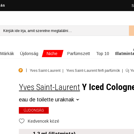
lás
S
Niche
Márkák
Újdonság
Parfümszett
Top 10
Illatmint
Yves Saint-Laurent
Yves Saint-Laurent férfi parfümök
Új Yv
Y Iced Cologn
Yves Saint-Laurent
eau de toilette uraknak
ÚJDONSÁG
Kedvencek közé
1.2 ml (illatminta)