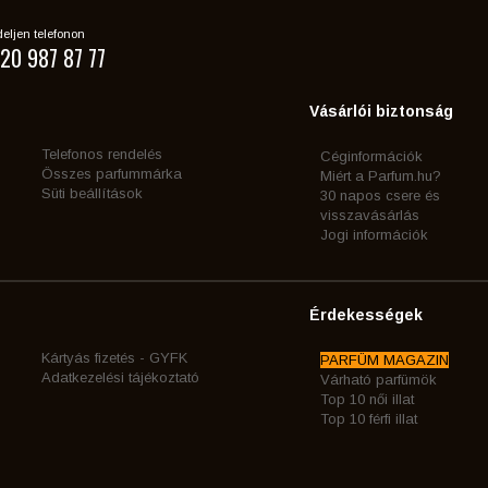
eljen telefonon
20 987 87 77
Vásárlói biztonság
Telefonos rendelés
Céginformációk
Összes parfummárka
Miért a Parfum.hu?
Süti beállítások
30 napos csere és
visszavásárlás
Jogi információk
Érdekességek
Kártyás fizetés - GYFK
PARFÜM MAGAZIN
Adatkezelési tájékoztató
Várható parfümök
Top 10 női illat
Top 10 férfi illat