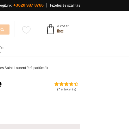
+3620 987 8786
egítünk:
Fizetés és szállítás
A kosár
üres
ÚJ
a
es Saint-Laurent férfi parfümök
e
(
7
értékelés)