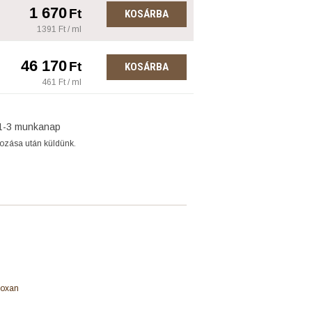
1 670
Ft
KOSÁRBA
1391 Ft / ml
46 170
Ft
KOSÁRBA
461 Ft / ml
1-3 munkanap
gozása után küldünk.
roxan