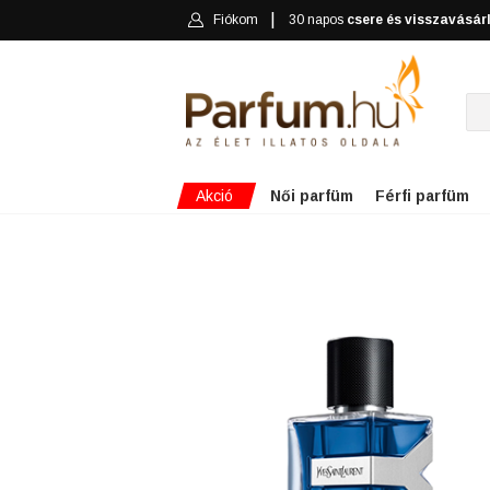
Fiókom
30 napos
csere és visszavásár
Akció
Női parfüm
Férfi parfüm