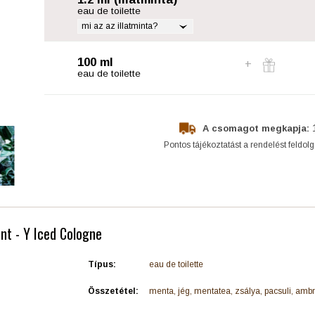
eau de toilette
mi az az illatminta?
100 ml
eau de toilette
A csomagot megkapja:
Pontos tájékoztatást a rendelést feldol
nt - Y Iced Cologne
Típus:
eau de toilette
Összetétel:
menta, jég, mentatea, zsálya, pacsuli, amb