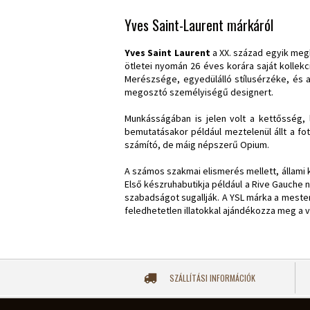
Yves Saint-Laurent márkáról
Yves Saint Laurent
a XX. század egyik megha
ötletei nyomán 26 éves korára saját kollek
Merészsége, egyedülálló stílusérzéke, és 
megosztó személyiségű designert.
Munkásságában is jelen volt a kettősség, 
bemutatásakor például meztelenül állt a f
számító, de máig népszerű Opium.
A számos szakmai elismerés mellett, állami 
Első készruhabutikja például a Rive Gauche n
szabadságot sugallják. A YSL márka a mester
feledhetetlen illatokkal ajándékozza meg a v
SZÁLLÍTÁSI INFORMÁCIÓK