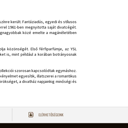
színre került. Fantáziadús, egyedi és stílusos
rrel 1961-ben megnyitotta saját divatcégét.
a legnagyobbak közé emelte a magánéletében
lja közönségét. Első férfiparfümje, az YSL
et is, mint például a korában botrányosnak
ollekciói szorosan kapcsolódtak egymáshoz.
kényelmet egyesítik, illatszerei a romantikus
örökséget, a divatház napjainkig minőségi és
ELÉRHETŐSÉGEINK