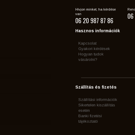
Hívjon minket, ha kérdése
Rend
06 
van
06 20 987 87 86
Hasznos információk
Kapcsolat
Gyakori kérdések
Hogyan tudok
vásárolni?
Szállítás és fizetés
Szállítási információk
Sikertelen kiszállítás
esetén
Banki fizetési
tájékoztató