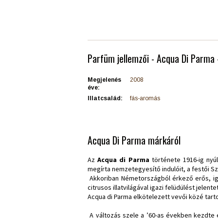
Parfüm jellemzői - Acqua Di Parma 
Megjelenés
2008
éve:
Illatcsalád:
fás-aromás
Acqua Di Parma márkáról
Az
Acqua di Parma
története 1916-ig nyú
megírta nemzetegyesítő indulóit, a festői Sz
Akkoriban Németországból érkező erős, ig
citrusos illatvilágával igazi felüdülést jelen
Acqua di Parma elkötelezett vevői közé tarto
A változás szele a ’60-as években kezdte 