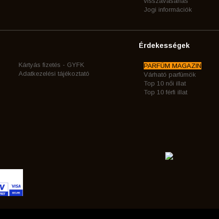
visszavásárlás
Jogi információk
Érdekességek
Kártyás fizetés - GYFK
PARFÜM MAGAZIN
Adatkezelési tájékoztató
Várható parfümök
Top 10 női illat
Top 10 férfi illat