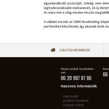
egyeduralkodó pozícióját. Sokáig nem lehe
legtradicionálisabb márkanevét, és új életet
és mára már a világ minden részén megtalálh
A vállalat ma már az LVMH divatholding tulaj
parfümöket készítenek, így akarnak hűek ma
SZÁLLÍTÁSI INFORMÁCIÓK
Hívjon minket, ha kérdése
Rend
06 
van
06 20 987 87 86
Hasznos információk
Kapcsolat
Gyakori kérdések
Hogyan tudok