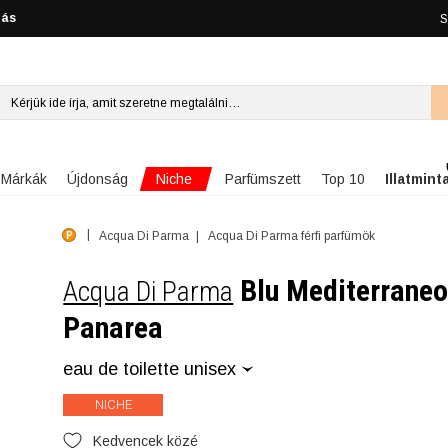
lás
S
Niche
Márkák
Újdonság
Parfümszett
Top 10
Illatmint
Acqua Di Parma
Acqua Di Parma férfi parfümök
Blu Mediterraneo
Acqua Di Parma
Panarea
eau de toilette unisex
NICHE
Kedvencek közé