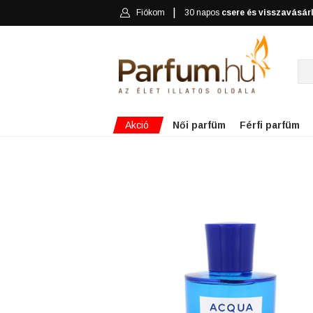
Fiókom
30 napos
csere és visszavásár
Akció
Női parfüm
Férfi parfüm