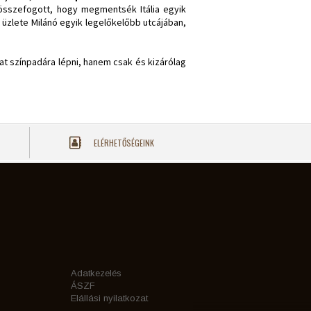
 összefogott, hogy megmentsék Itália egyik
 üzlete Milánó egyik legelőkelőbb utcájában,
at színpadára lépni, hanem csak és kizárólag
ELÉRHETŐSÉGEINK
Adatkezelés
ÁSZF
Elállási nyilatkozat