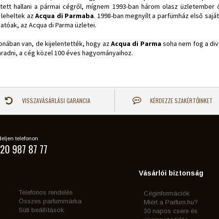
tett hallani a pármai cégről, mígnem 1993-ban három olasz üzletember
 leheltek az
Acqua di Parmaba
. 1998-ban megnyílt a parfümház első saját
atóak, az Acqua di Parma üzletei.
donában van, de kijelentették, hogy az
Acqua di Parma
soha nem fog a div
radni, a cég közel 100 éves hagyományaihoz.
VISSZAVÁSÁRLÁSI GARANCIA
KÉRDEZZE SZAKÉRTŐINKET
eljen telefonon
20 987 87 77
Vásárlói biztonság
Telefonos rendelés
Céginformációk
Összes parfummárka
Miért a Parfum.hu?
Süti beállítások
30 napos csere és