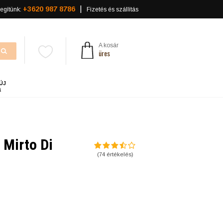
+3620 987 8786
egítünk:
Fizetés és szállítás
A kosár
üres
ÚJ
a
 Mirto Di
(
74
értékelés)