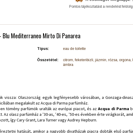
Pontos tájékoztatást a rendelést feldol
- Blu Mediterraneo Mirto Di Panarea
Típus:
eau de toilette
Összetétel:
citrom, feketeribizli, jázmin, rózsa, orgona,
ámbra
lik vissza: Olaszország egyik legfényesebb városában, a Gonzaga-dinas
icíliában megalakult az Acqua di Parma parfümház.
en tömény parfümök uralták az európai piacot, és az
Acqua di Parma
be
tett. Az olasz parfümház a ’30-as, ’40-es, ’50-es években érte virágkorát, a
zott, így Cary Grant, Lara Turner vagy Audrey Hepburn.
éreztetni hatását, amikor a nagyobb divatházak piacra dobták első parfü