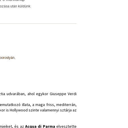
gozása után küldünk.
 borostyán,
ztia udvarában, ahol egykor Giuseppe Verdi
mutatkozó illata, a maga friss, mediterrán,
mikor is Hollywood szinte valamennyi sztárja az
mjeiket, és az
Acqua di Parma
elvesztette