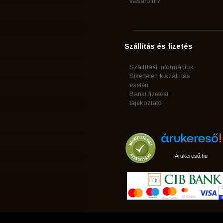
vásárolni?
Szállítás és fizetés
Szállítási információk
Sikertelen kiszállítás
esetén
Banki fizetési
tájékoztató
Árukereső.hu