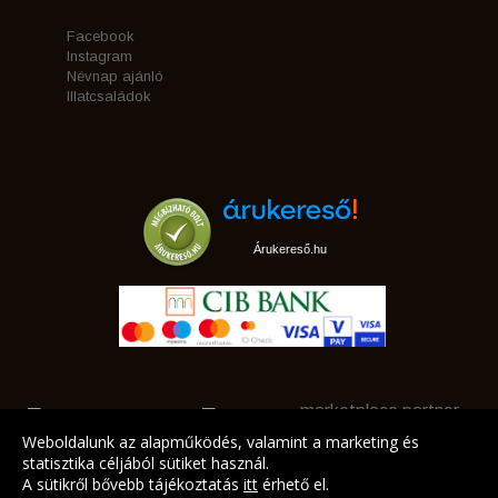
Facebook
Instagram
Névnap ajánló
Illatcsaládok
Árukereső.hu
marketplace partner
Weboldalunk az alapműködés, valamint a marketing és
statisztika céljából sütiket használ.
A sütikről bővebb tájékoztatás
itt
érhető el.