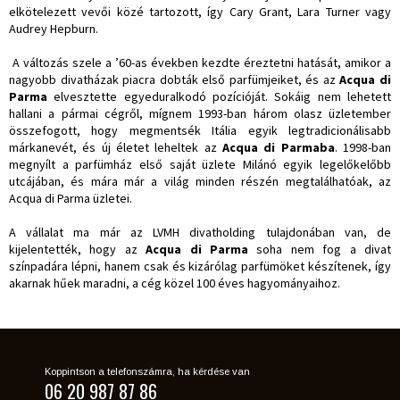
elkötelezett vevői közé tartozott, így Cary Grant, Lara Turner vagy
Audrey Hepburn.
A változás szele a ’60-as években kezdte éreztetni hatását, amikor a
nagyobb divatházak piacra dobták első parfümjeiket, és az
Acqua di
Parma
elvesztette egyeduralkodó pozícióját. Sokáig nem lehetett
hallani a pármai cégről, mígnem 1993-ban három olasz üzletember
összefogott, hogy megmentsék Itália egyik legtradicionálisabb
márkanevét, és új életet leheltek az
Acqua di Parmaba
. 1998-ban
megnyílt a parfümház első saját üzlete Milánó egyik legelőkelőbb
utcájában, és mára már a világ minden részén megtalálhatóak, az
Acqua di Parma üzletei.
A vállalat ma már az LVMH divatholding tulajdonában van, de
kijelentették, hogy az
Acqua di Parma
soha nem fog a divat
színpadára lépni, hanem csak és kizárólag parfümöket készítenek, így
akarnak hűek maradni, a cég közel 100 éves hagyományaihoz.
Koppintson a telefonszámra, ha kérdése van
06 20 987 87 86