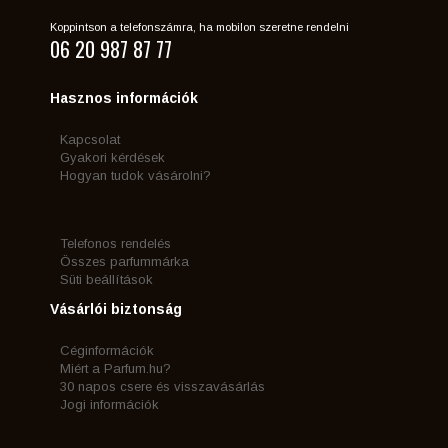
Koppintson a telefonszámra, ha mobilon szeretne rendelni
06 20 987 87 77
Hasznos információk
Kapcsolat
Gyakori kérdések
Hogyan tudok vásárolni?
Telefonos rendelés
Összes parfummárka
Süti beállítások
Vásárlói biztonság
Céginformációk
Miért a Parfum.hu?
30 napos csere és visszavásárlás
Jogi információk