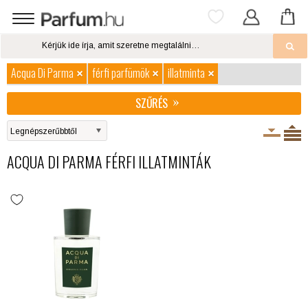
Acqua Di Parma
férfi parfümök
illatminta
SZŰRÉS
ACQUA DI PARMA FÉRFI ILLATMINTÁK