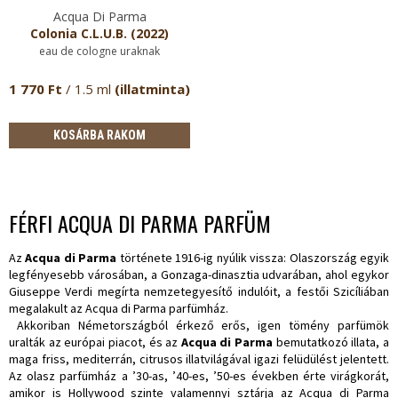
Acqua Di Parma
Colonia C.L.U.B. (2022)
eau de cologne uraknak
1 770 Ft
/ 1.5 ml
(illatminta)
KOSÁRBA RAKOM
FÉRFI ACQUA DI PARMA PARFÜM
Az
Acqua di Parma
története 1916-ig nyúlik vissza: Olaszország egyik
legfényesebb városában, a Gonzaga-dinasztia udvarában, ahol egykor
Giuseppe Verdi megírta nemzetegyesítő indulóit, a festői Szicíliában
megalakult az Acqua di Parma parfümház.
Akkoriban Németországból érkező erős, igen tömény parfümök
uralták az európai piacot, és az
Acqua di Parma
bemutatkozó illata, a
maga friss, mediterrán, citrusos illatvilágával igazi felüdülést jelentett.
Az olasz parfümház a ’30-as, ’40-es, ’50-es években érte virágkorát,
amikor is Hollywood szinte valamennyi sztárja az Acqua di Parma