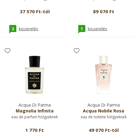
37 570 Ft-tól
89 070 Ft
2
1
kiszerelés
kiszerelés
Acqua Di Parma
Acqua Di Parma
Magnolia Infinita
Acqua Nobile Rosa
eau de parfum hölgyeknek
eau de toilette hölgyeknek
1 770 Ft
49 070 Ft-tól