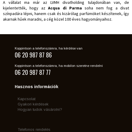
A vállalat ma már az LVMH divatholding tulajdonában van, de
kijelentették, hogy az
Acqua di Parma
soha nem fog a divat
színpadára lépni, hanem csak és kizárólag parfümöket készítenek, így
akarnak hűek maradni, a cég közel 100 éves hagyományaihoz.
Koppintson a telefonszámra, ha kérdése van
06 20 987 87 86
Koppintson a telefonszámra, ha mobilon szeretne rendelni
06 20 987 87 77
Hasznos információk
Kapcsolat
Gyakori kérdések
Hogyan tudok vásárolni?
Telefonos rendelés