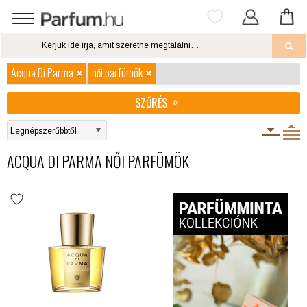
Acqua Di Parma
női parfümök
SZŰRÉS
ACQUA DI PARMA NŐI PARFÜMÖK