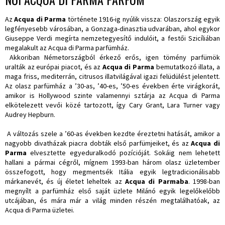
Az
Acqua di Parma
története 1916-ig nyúlik vissza: Olaszország egyik
legfényesebb városában, a Gonzaga-dinasztia udvarában, ahol egykor
Giuseppe Verdi megírta nemzetegyesítő indulóit, a festői Szicíliában
megalakult az Acqua di Parma parfümház.
Akkoriban Németországból érkező erős, igen tömény parfümök
uralták az európai piacot, és az
Acqua di Parma
bemutatkozó illata, a
maga friss, mediterrán, citrusos illatvilágával igazi felüdülést jelentett.
Az olasz parfümház a ’30-as, ’40-es, ’50-es években érte virágkorát,
amikor is Hollywood szinte valamennyi sztárja az Acqua di Parma
elkötelezett vevői közé tartozott, így Cary Grant, Lara Turner vagy
Audrey Hepburn.
A változás szele a ’60-as években kezdte éreztetni hatását, amikor a
nagyobb divatházak piacra dobták első parfümjeiket, és az
Acqua di
Parma
elvesztette egyeduralkodó pozícióját. Sokáig nem lehetett
hallani a pármai cégről, mígnem 1993-ban három olasz üzletember
összefogott, hogy megmentsék Itália egyik legtradicionálisabb
márkanevét, és új életet leheltek az
Acqua di Parmaba
. 1998-ban
megnyílt a parfümház első saját üzlete Milánó egyik legelőkelőbb
utcájában, és mára már a világ minden részén megtalálhatóak, az
Acqua di Parma üzletei.