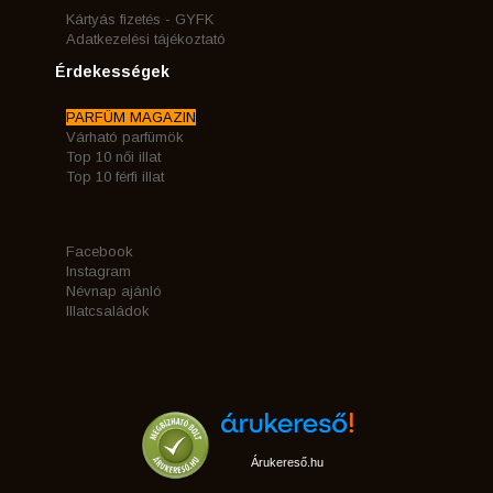
Kártyás fizetés - GYFK
Adatkezelési tájékoztató
Érdekességek
PARFÜM MAGAZIN
Várható parfümök
Top 10 női illat
Top 10 férfi illat
Facebook
Instagram
Névnap ajánló
Illatcsaládok
Árukereső.hu