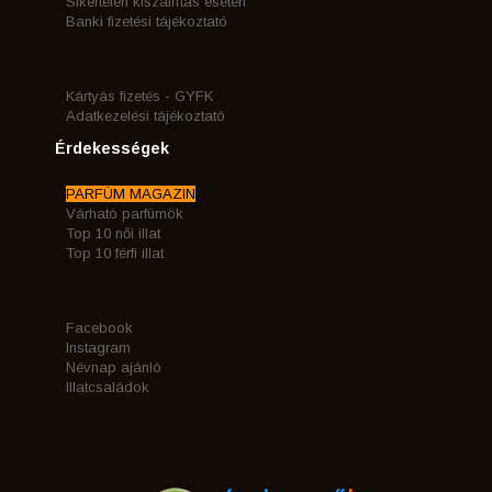
Sikertelen kiszállítás esetén
Banki fizetési tájékoztató
Kártyás fizetés - GYFK
Adatkezelési tájékoztató
Érdekességek
PARFÜM MAGAZIN
Várható parfümök
Top 10 női illat
Top 10 férfi illat
Facebook
Instagram
Névnap ajánló
Illatcsaládok