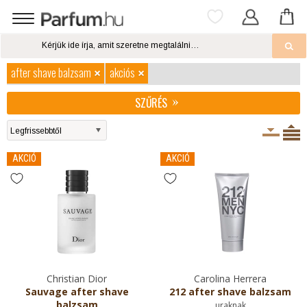
after shave balzsam
akciós
SZŰRÉS
AKCIÓ
AKCIÓ
Christian Dior
Carolina Herrera
Sauvage after shave
212 after shave balzsam
balzsam
uraknak