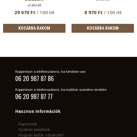
uraknak
29 070 Ft
/ 100 ml
8 970 Ft
/ 100 ml
KOSÁRBA RAKOM
KOSÁRBA RAKOM
Koppintson a telefonszámra, ha kérdése van
06 20 987 87 86
Koppintson a telefonszámra, ha mobilon szeretne rendelni
06 20 987 87 77
Hasznos információk
Kapcsolat
Gyakori kérdések
Hogyan tudok vásárolni?